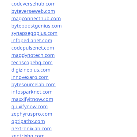
codeversehub.com
byteverseweb.com
magconnecthub.com
byteboostgenius.com
synapsegoplus.com
infopedianet.com
codepulsenet.com
magdynotech.com
techscopehq.com
digizineplus.com
innovexaro.com
bytesourcelab.com
infosparknet.com
maxxifyitnow.com
quixifynow.com
zephyruspro.com
optipathx.com
nextronixlab.com
zentrixhq.com