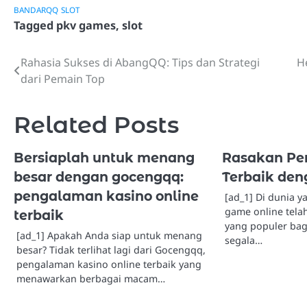
BANDARQQ
SLOT
Tagged
pkv games
,
slot
Rahasia Sukses di AbangQQ: Tips dan Strategi
H
Post
dari Pemain Top
navigation
Related Posts
Bersiaplah untuk menang
Rasakan Pe
besar dengan gocengqq:
Terbaik de
pengalaman kasino online
[ad_1] Di dunia ya
game online tela
terbaik
yang populer bag
[ad_1] Apakah Anda siap untuk menang
segala…
besar? Tidak terlihat lagi dari Gocengqq,
pengalaman kasino online terbaik yang
menawarkan berbagai macam…