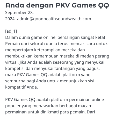
Anda dengan PKV Games QQ
September 28,
2024
admin@goodhealthsoundwealth.com
[ad_1]
Dalam dunia game online, persaingan sangat ketat.
Pemain dari seluruh dunia terus mencari cara untuk
mempertajam keterampilan mereka dan
membuktikan kemampuan mereka di medan perang
virtual. Jika Anda adalah seseorang yang menyukai
kompetisi dan menyukai tantangan yang bagus,
maka PKV Games QQ adalah platform yang
sempurna bagi Anda untuk menunjukkan sisi
kompetitif Anda.
PKV Games QQ adalah platform permainan online
populer yang menawarkan berbagai macam
permainan untuk dinikmati para pemain. Dari