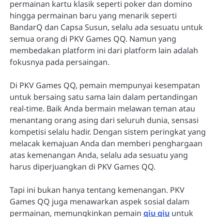
permainan kartu klasik seperti poker dan domino
hingga permainan baru yang menarik seperti
BandarQ dan Capsa Susun, selalu ada sesuatu untuk
semua orang di PKV Games QQ. Namun yang
membedakan platform ini dari platform lain adalah
fokusnya pada persaingan.
Di PKV Games QQ, pemain mempunyai kesempatan
untuk bersaing satu sama lain dalam pertandingan
real-time. Baik Anda bermain melawan teman atau
menantang orang asing dari seluruh dunia, sensasi
kompetisi selalu hadir. Dengan sistem peringkat yang
melacak kemajuan Anda dan memberi penghargaan
atas kemenangan Anda, selalu ada sesuatu yang
harus diperjuangkan di PKV Games QQ.
Tapi ini bukan hanya tentang kemenangan. PKV
Games QQ juga menawarkan aspek sosial dalam
permainan, memungkinkan pemain
qiu qiu
untuk