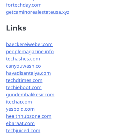
fortechday.com
getcaminorealestateusa.xyz
Links
baeckereiweber.com
peoplemagazine.info
techashes.com
canyouwash.co
havadisantalya.com
techdtimes.com
techieboot.com
gundembalikesir.com
itechar.com
yesbold.com
healthhubzone.com
ebaraat.com
techjuiced.com