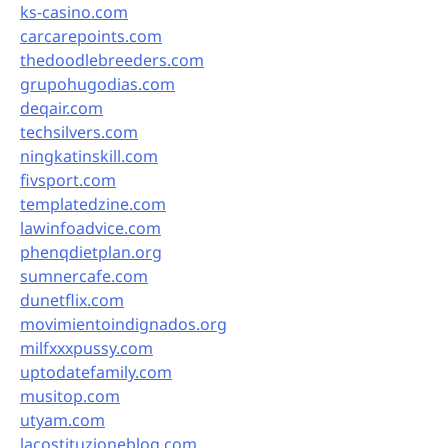
ks-casino.com
carcarepoints.com
thedoodlebreeders.com
grupohugodias.com
deqair.com
techsilvers.com
ningkatinskill.com
fivsport.com
templatedzine.com
lawinfoadvice.com
phenqdietplan.org
sumnercafe.com
dunetflix.com
movimientoindignados.org
milfxxxpussy.com
uptodatefamily.com
musitop.com
utyam.com
lacostituzioneblog.com