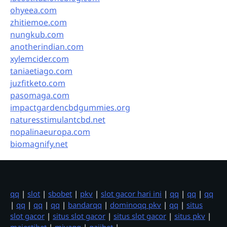
ohyeea.com
zhitiemoe.com
nungkub.com
anotherindian.com
xylemcider.com
taniaetiago.com
juzfitketo.com
pasomaga.com
impactgardencbdgummies.org
naturesstimulantcbd.net
nopalinaeuropa.com
biomagnify.net
qq
|
slot
|
sbobet
|
pkv
|
slot gacor hari ini
|
qq
|
qq
|
qq
|
qq
|
qq
|
qq
|
bandarqq
|
dominoqq pkv
|
qq
|
situs
slot gacor
|
situs slot gacor
|
situs slot gacor
|
situs pkv
|