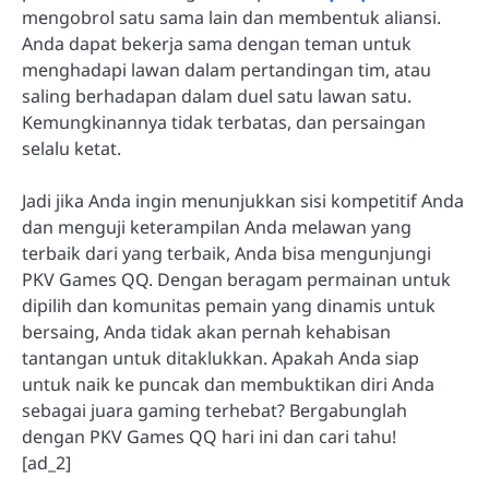
mengobrol satu sama lain dan membentuk aliansi.
Anda dapat bekerja sama dengan teman untuk
menghadapi lawan dalam pertandingan tim, atau
saling berhadapan dalam duel satu lawan satu.
Kemungkinannya tidak terbatas, dan persaingan
selalu ketat.
Jadi jika Anda ingin menunjukkan sisi kompetitif Anda
dan menguji keterampilan Anda melawan yang
terbaik dari yang terbaik, Anda bisa mengunjungi
PKV Games QQ. Dengan beragam permainan untuk
dipilih dan komunitas pemain yang dinamis untuk
bersaing, Anda tidak akan pernah kehabisan
tantangan untuk ditaklukkan. Apakah Anda siap
untuk naik ke puncak dan membuktikan diri Anda
sebagai juara gaming terhebat? Bergabunglah
dengan PKV Games QQ hari ini dan cari tahu!
[ad_2]