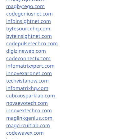
magbytego.com
codegeniusnet.com
infoinsightnet.com
bytesourcehq.com
byteinsightnet.com
codepulsetechco.com
digizineweb.com
codeconnectx.com
infomatrixxpert.com
innovexaronet.com
techvistanow.com
infomatrixhq.com
cubixiosparklab.com
novaevotech.com
innovextechco.com
maglinkgenius.com
magcircuitlab.com
codewavex.com