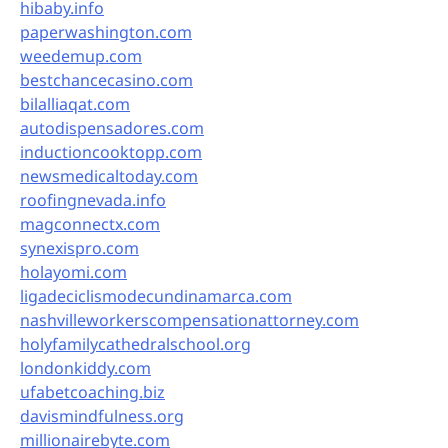
hibaby.info
paperwashington.com
weedemup.com
bestchancecasino.com
bilalliaqat.com
autodispensadores.com
inductioncooktopp.com
newsmedicaltoday.com
roofingnevada.info
magconnectx.com
synexispro.com
holayomi.com
ligadeciclismodecundinamarca.com
nashvilleworkerscompensationattorney.com
holyfamilycathedralschool.org
londonkiddy.com
ufabetcoaching.biz
davismindfulness.org
millionairebyte.com