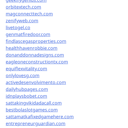
geekifygenius.com
orbitextech.com
magconnecttech.com
zenifyweb.com
livetogel.co
genmatfiredoor.com
findlascegasproperties.com
healthhavenrobbie.com
donanddonnadesigns.com
eagleoneconstructiontx.com
equiflexvitality.com
onlylovesg.com
activedesenvolvimento.com
dailyhubpages.com
idnplaysbobet.com
sattakingvikidadacall.com
bestbolaslotgames.com
sattamatkafixedgamehere.com
entrepreneurguardian.com