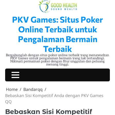
Skip
to
content
PKV Games: Situs Poker
Online Terbaik untuk
Pengalaman Bermain
Terbaik
Bergabunglah dengan situs poker online terbaik yang menawarkan
PKV Games untuk pengalaman bermain yang tak tertandingi.
Nikmati permainan poker dengan fitur unggulan dan peluang
menang tinggi.
Home
Bandarqq
Bebaskan Sisi Kompetitif Anda dengan PKV Games
QQ
Bebaskan Sisi Kompetitif