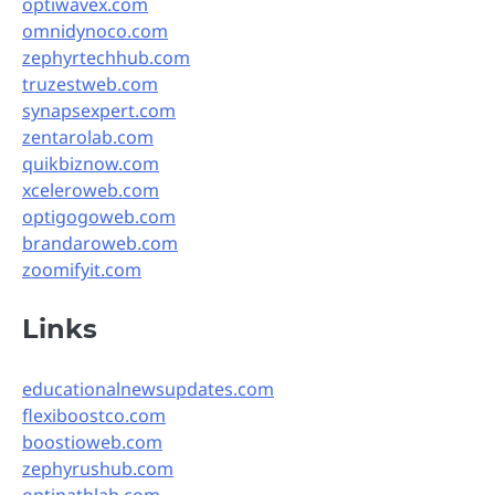
optiwavex.com
omnidynoco.com
zephyrtechhub.com
truzestweb.com
synapsexpert.com
zentarolab.com
quikbiznow.com
xceleroweb.com
optigogoweb.com
brandaroweb.com
zoomifyit.com
Links
educationalnewsupdates.com
flexiboostco.com
boostioweb.com
zephyrushub.com