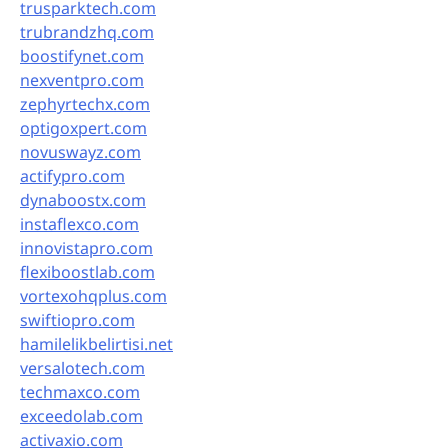
trusparktech.com
trubrandzhq.com
boostifynet.com
nexventpro.com
zephyrtechx.com
optigoxpert.com
novuswayz.com
actifypro.com
dynaboostx.com
instaflexco.com
innovistapro.com
flexiboostlab.com
vortexohqplus.com
swiftiopro.com
hamilelikbelirtisi.net
versalotech.com
techmaxco.com
exceedolab.com
activaxio.com