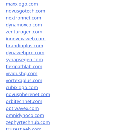
maxxiogo.com
novusgotech.com
nextronnet.com
dynamoxco.com
zenturogen.com
innovexaweb.com
brandioplus.com
dynawebpro.com
synapsegen.com
flexipathlab.com
vividushq.com
vortexaplus.com
cubixiogo.com
novuspherenet.com
orbitechnet.com
optiwavex.com
omnidynoco.com
zephyrtechhub.com
truzestweb.com