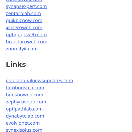
synapsexpert.com
zentarolab.com
quikbiznow.com
xceleroweb.com
optigogoweb.com
brandaroweb.com
zoomifyit.com
Links
educationalnewsupdates.com
flexiboostco.com
boostioweb.com
zephyrushub.com
optipathlab.com
dynabytelab.com
evolvionet.com
synexisplus.com