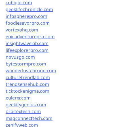
cubiqio.com
geeklifechronicle.com
infospherepro.com
foodiesavorpro.com
vortexohq.com
epicadventurepro.com
insightwavelab.com
lifeexplorerpro.com
novusgo.com
bytestormpro.com
wanderlustchrono.com
culturetrendlab.com
trendsensehub.com
ticktockenigma.com
eulerxr.com
geekifygenius.com
orbitextech.com
magconnecttech.com
zenifyweb.com