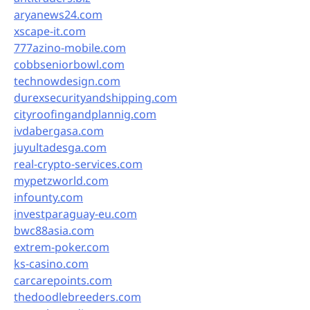
aryanews24.com
xscape-it.com
777azino-mobile.com
cobbseniorbowl.com
technowdesign.com
durexsecurityandshipping.com
cityroofingandplannig.com
ivdabergasa.com
juyultadesga.com
real-crypto-services.com
mypetzworld.com
infounty.com
investparaguay-eu.com
bwc88asia.com
extrem-poker.com
ks-casino.com
carcarepoints.com
thedoodlebreeders.com