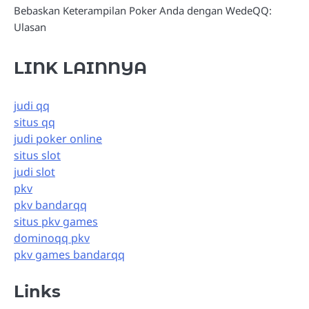
Bebaskan Keterampilan Poker Anda dengan WedeQQ:
Ulasan
LINK LAINNYA
judi qq
situs qq
judi poker online
situs slot
judi slot
pkv
pkv bandarqq
situs pkv games
dominoqq pkv
pkv games bandarqq
Links