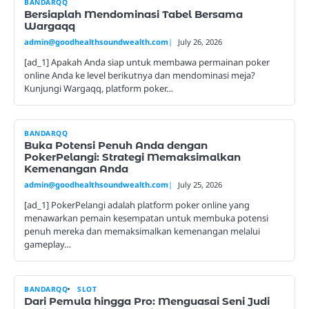
BANDARQQ
Bersiaplah Mendominasi Tabel Bersama
Wargaqq
admin@goodhealthsoundwealth.com
July 26, 2026
[ad_1] Apakah Anda siap untuk membawa permainan poker
online Anda ke level berikutnya dan mendominasi meja?
Kunjungi Wargaqq, platform poker…
BANDARQQ
Buka Potensi Penuh Anda dengan
PokerPelangi: Strategi Memaksimalkan
Kemenangan Anda
admin@goodhealthsoundwealth.com
July 25, 2026
[ad_1] PokerPelangi adalah platform poker online yang
menawarkan pemain kesempatan untuk membuka potensi
penuh mereka dan memaksimalkan kemenangan melalui
gameplay…
BANDARQQ
SLOT
Dari Pemula hingga Pro: Menguasai Seni Judi