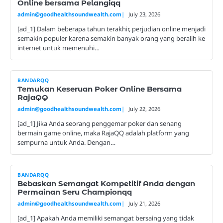
Online bersama Pelangiqq
admin@goodhealthsoundwealth.com
July 23, 2026
[ad_1] Dalam beberapa tahun terakhir, perjudian online menjadi
semakin populer karena semakin banyak orang yang beralih ke
internet untuk memenuhi…
BANDARQQ
Temukan Keseruan Poker Online Bersama
RajaQQ
admin@goodhealthsoundwealth.com
July 22, 2026
[ad_1] Jika Anda seorang penggemar poker dan senang
bermain game online, maka RajaQQ adalah platform yang
sempurna untuk Anda. Dengan…
BANDARQQ
Bebaskan Semangat Kompetitif Anda dengan
Permainan Seru Championqq
admin@goodhealthsoundwealth.com
July 21, 2026
[ad_1] Apakah Anda memiliki semangat bersaing yang tidak