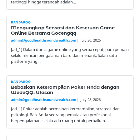
tertinggi hingga terendah adalah…
BANDARQQ
Mengungkap Sensasi dan Keseruan Game
Online Bersama Gocengqq
admin@goodhealthsoundwealth.com
July 30, 2026
[ad_1] Dalam dunia game online yang serba cepat, para pemain
selalu mencari pengalaman baru dan menarik. Salah satu
platform yang…
BANDARQQ
Bebaskan Keterampilan Poker Anda dengan
WedeQQ: Ulasan
admin@goodhealthsoundwealth.com
July 28, 2026
[ad_1] Poker adalah permainan keterampilan, strategi, dan
psikologi. Baik Anda seorang pemula atau profesional
berpengalaman, selalu ada ruang untuk perbaikan…