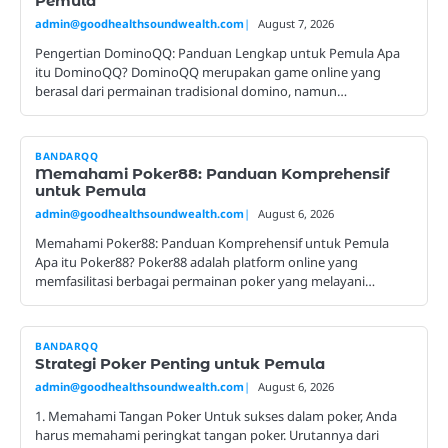
Pemula
admin@goodhealthsoundwealth.com
August 7, 2026
Pengertian DominoQQ: Panduan Lengkap untuk Pemula Apa
itu DominoQQ? DominoQQ merupakan game online yang
berasal dari permainan tradisional domino, namun…
BANDARQQ
Memahami Poker88: Panduan Komprehensif
untuk Pemula
admin@goodhealthsoundwealth.com
August 6, 2026
Memahami Poker88: Panduan Komprehensif untuk Pemula
Apa itu Poker88? Poker88 adalah platform online yang
memfasilitasi berbagai permainan poker yang melayani…
BANDARQQ
Strategi Poker Penting untuk Pemula
admin@goodhealthsoundwealth.com
August 6, 2026
1. Memahami Tangan Poker Untuk sukses dalam poker, Anda
harus memahami peringkat tangan poker. Urutannya dari