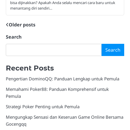
bisa dijinakkan? Apakah Anda selalu mencari cara baru untuk
menantang diri sendiri…
Older posts
Posts
navigation
Search
Search
Recent Posts
Pengertian DominoQQ: Panduan Lengkap untuk Pemula
Memahami Poker88: Panduan Komprehensif untuk
Pemula
Strategi Poker Penting untuk Pemula
Mengungkap Sensasi dan Keseruan Game Online Bersama
Gocengqq