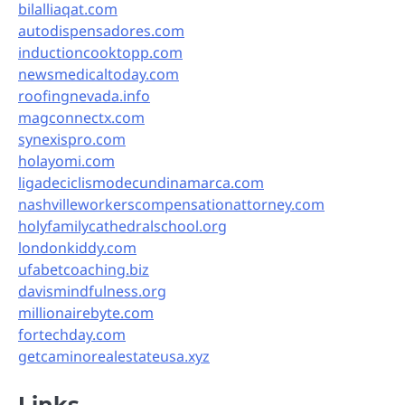
bilalliaqat.com
autodispensadores.com
inductioncooktopp.com
newsmedicaltoday.com
roofingnevada.info
magconnectx.com
synexispro.com
holayomi.com
ligadeciclismodecundinamarca.com
nashvilleworkerscompensationattorney.com
holyfamilycathedralschool.org
londonkiddy.com
ufabetcoaching.biz
davismindfulness.org
millionairebyte.com
fortechday.com
getcaminorealestateusa.xyz
Links