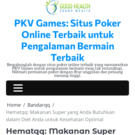
Skip
to
content
PKV Games: Situs Poker
Online Terbaik untuk
Pengalaman Bermain
Terbaik
Bergabunglah dengan situs poker online terbaik yang menawarkan
PKV Games untuk pengalaman bermain yang tak tertandingi.
Nikmati permainan poker dengan fitur unggulan dan peluang
menang tinggi.
Home
Bandarqq
Hematqq: Makanan Super yang Anda Butuhkan
dalam Diet Anda untuk Kesehatan Optimal
Hematqq: Makanan Super