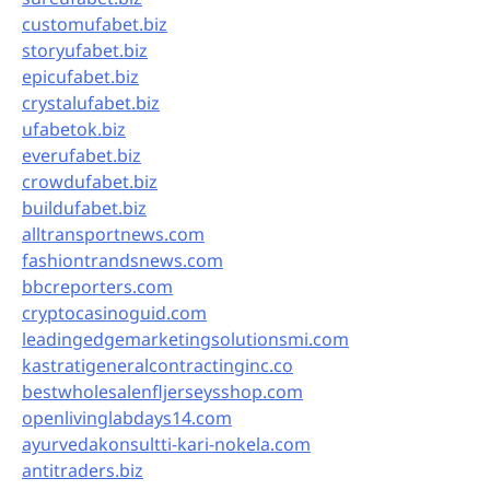
customufabet.biz
storyufabet.biz
epicufabet.biz
crystalufabet.biz
ufabetok.biz
everufabet.biz
crowdufabet.biz
buildufabet.biz
alltransportnews.com
fashiontrandsnews.com
bbcreporters.com
cryptocasinoguid.com
leadingedgemarketingsolutionsmi.com
kastratigeneralcontractinginc.co
bestwholesalenfljerseysshop.com
openlivinglabdays14.com
ayurvedakonsultti-kari-nokela.com
antitraders.biz