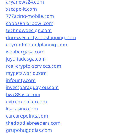
aryanews24.com
xscape-it.com
777azino-mobile.com
cobbseniorbowl.com
technowdesign.com
durexsecurityandshipping.com
cityroofingandplannig.com
ivdabergasa.com
juyultadesga.com
real-crypto-services.com
mypetzworld.com
infounty.com
investparaguay-eu.com
bwc88asia.com
extrem-poker.com
ks-casino.com
carcarepoints.com
thedoodlebreeders.com
grupohugodias.com