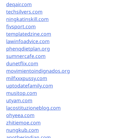
deqair.com
techsilvers.com
ningkatinskill.com
fivsport.com
templatedzine.com
lawinfoadvice.com
phenqdietplan.org
sumnercafe.com
dunetflix.com
movimientoindignados.org
milfxxxpussy.com
uptodatefamily.com
musitop.com
utyam.com
lacostituzioneblog.com
ohyeea.com
zhitiemoe.com
nungkub.com
anotherindian.com