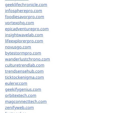
geeklifechronicle.com
infospherepro.com
foodiesavorpro.com
vortexohq.com
epicadventurepro.com
insightwavelab.com
lifeexplorerpro.com
novusgo.com
bytestormpro.com
wanderlustchrono.com
culturetrendlab.com
trendsensehub.com
ticktockenigma.com
eulerxr.com
geekifygenius.com
orbitextech.com
magconnecttech.com
zenifyweb.com