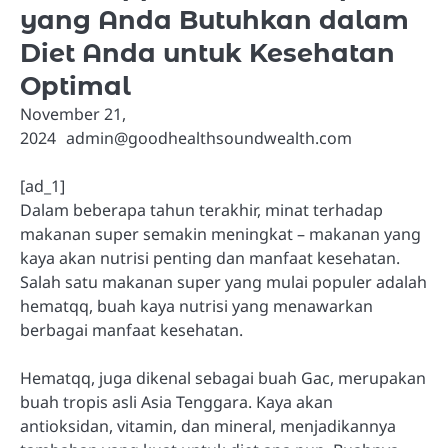
yang Anda Butuhkan dalam
Diet Anda untuk Kesehatan
Optimal
November 21,
2024
admin@goodhealthsoundwealth.com
[ad_1]
Dalam beberapa tahun terakhir, minat terhadap
makanan super semakin meningkat – makanan yang
kaya akan nutrisi penting dan manfaat kesehatan.
Salah satu makanan super yang mulai populer adalah
hematqq, buah kaya nutrisi yang menawarkan
berbagai manfaat kesehatan.
Hematqq, juga dikenal sebagai buah Gac, merupakan
buah tropis asli Asia Tenggara. Kaya akan
antioksidan, vitamin, dan mineral, menjadikannya