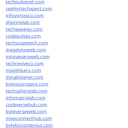
techpulsenet.com
zephyrtechxpert.com
infovortexco.com
digizinelab.com
techwavego.com
codepulsex.com
techscopetech.com
magdynoweb.com
innovexaroweb.com
techreviveco.com
maglinkaro.com
dynabytenet.com
bytesourcepro.com
techspherelab.com
infomatrixlab.com
codeversehub.com
byteverseweb.com
magconnecthub.com
byteboostgenius.com