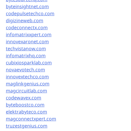
byteinsightnet.com
codepulsetechco.com
digizineweb.com
codeconnectx.com
infomatrixxpert.com
innovexaronet.com
techvistanow.com
infomatrixhq.com
cubixiosparklab.com
novaevotech.com
innovextechco.com
maglinkgenius.com
magcircuitlab.com
codewavex.com
byteboostco.com
elektrabyteco.com
magconnectxpert.com
truzestgenius.com