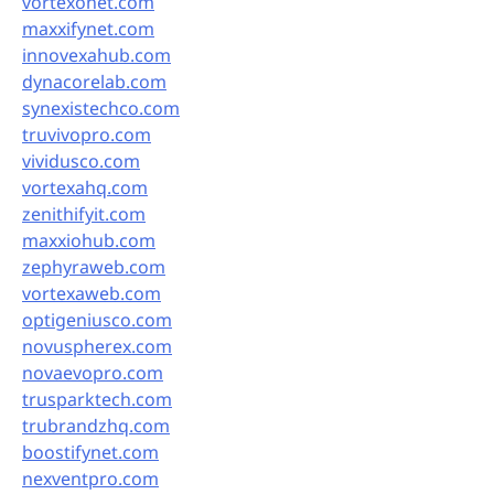
vortexonet.com
maxxifynet.com
innovexahub.com
dynacorelab.com
synexistechco.com
truvivopro.com
vividusco.com
vortexahq.com
zenithifyit.com
maxxiohub.com
zephyraweb.com
vortexaweb.com
optigeniusco.com
novuspherex.com
novaevopro.com
trusparktech.com
trubrandzhq.com
boostifynet.com
nexventpro.com