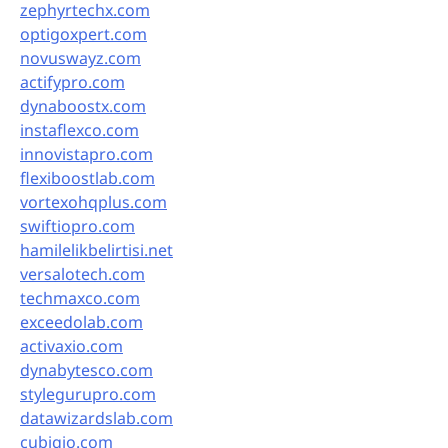
zephyrtechx.com
optigoxpert.com
novuswayz.com
actifypro.com
dynaboostx.com
instaflexco.com
innovistapro.com
flexiboostlab.com
vortexohqplus.com
swiftiopro.com
hamilelikbelirtisi.net
versalotech.com
techmaxco.com
exceedolab.com
activaxio.com
dynabytesco.com
stylegurupro.com
datawizardslab.com
cubiqio.com