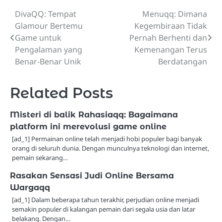
DivaQQ: Tempat
Menuqq: Dimana
Post
Glamour Bertemu
Kegembiraan Tidak
navigation
Game untuk
Pernah Berhenti dan
Pengalaman yang
Kemenangan Terus
Benar-Benar Unik
Berdatangan
Related Posts
Misteri di balik Rahasiaqq: Bagaimana
platform ini merevolusi game online
[ad_1] Permainan online telah menjadi hobi populer bagi banyak
orang di seluruh dunia. Dengan munculnya teknologi dan internet,
pemain sekarang…
Rasakan Sensasi Judi Online Bersama
Wargaqq
[ad_1] Dalam beberapa tahun terakhir, perjudian online menjadi
semakin populer di kalangan pemain dari segala usia dan latar
belakang. Dengan…