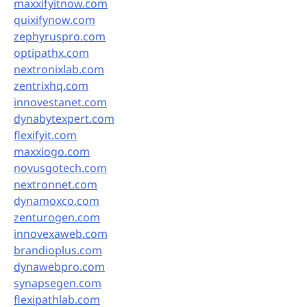
maxxifyitnow.com
quixifynow.com
zephyruspro.com
optipathx.com
nextronixlab.com
zentrixhq.com
innovestanet.com
dynabytexpert.com
flexifyit.com
maxxiogo.com
novusgotech.com
nextronnet.com
dynamoxco.com
zenturogen.com
innovexaweb.com
brandioplus.com
dynawebpro.com
synapsegen.com
flexipathlab.com