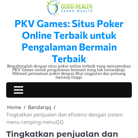
Skip
to
content
PKV Games: Situs Poker
Online Terbaik untuk
Pengalaman Bermain
Terbaik
Bergabunglah dengan situs poker online terbaik yang menawarkan
PKV Games untuk pengalaman bermain yang tak tertandingi.
Nikmati permainan poker dengan fitur unggulan dan peluang
menang tinggi.
Home
Bandarqq
Tingkatkan penjualan dan efisiensi dengan sistem
menu ramping menuQQ
Tingkatkan penjualan dan