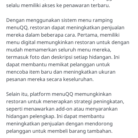
selalu memiliki akses ke penawaran terbaru.
Dengan menggunakan sistem menu ramping
menuQQ, restoran dapat meningkatkan penjualan
mereka dalam beberapa cara. Pertama, memiliki
menu digital memungkinkan restoran untuk dengan
mudah memamerkan seluruh menu mereka,
termasuk foto dan deskripsi setiap hidangan. Ini
dapat membantu memikat pelanggan untuk
mencoba item baru dan meningkatkan ukuran
pesanan mereka secara keseluruhan.
Selain itu, platform menuQQ memungkinkan
restoran untuk menerapkan strategi peningkatan,
seperti menawarkan add-on atau menyarankan
hidangan pelengkap. Ini dapat membantu
meningkatkan penjualan dengan mendorong
pelanggan untuk membeli barang tambahan.