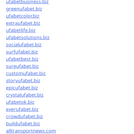
ufabetbusiness.biz
greenufabet.biz
ufabetcolor.biz
extraufabet.biz
ufabetlife.biz
ufabetsolutions.biz
socialufabet.biz
surfufabet.biz
ufabetbest.biz
sureufabet.biz
customufabet.biz
storyufabet.biz
epicufabet.biz
crystalufabet.biz
ufabetok.biz
everufabet.biz
crowdufabet.biz
buildufabet.biz
alltransportnews.com