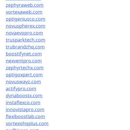
zephyraweb.com
vortexaweb.com
optigeniusco.com
novuspherex.com
novaevopro.com
trusparktech.com
trubrandzhq.com
boostifynet.com
nexventpro.com
zephyrtechx.com
optigoxpert.com
novuswayz.com
actifypro.com
dynaboostx.com
instaflexco.com
innovistapro.com
flexiboostlab.com
vortexohqplus.com