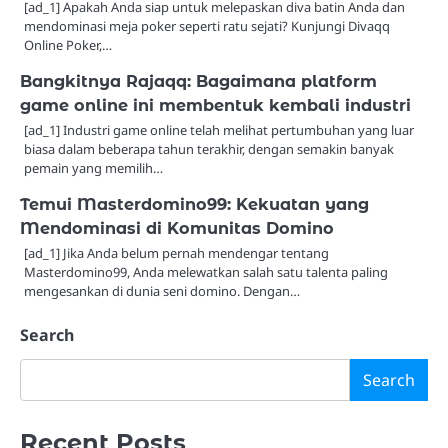
[ad_1] Apakah Anda siap untuk melepaskan diva batin Anda dan
mendominasi meja poker seperti ratu sejati? Kunjungi Divaqq
Online Poker,…
Bangkitnya Rajaqq: Bagaimana platform
game online ini membentuk kembali industri
[ad_1] Industri game online telah melihat pertumbuhan yang luar
biasa dalam beberapa tahun terakhir, dengan semakin banyak
pemain yang memilih…
Temui Masterdomino99: Kekuatan yang
Mendominasi di Komunitas Domino
[ad_1] Jika Anda belum pernah mendengar tentang
Masterdomino99, Anda melewatkan salah satu talenta paling
mengesankan di dunia seni domino. Dengan…
Search
Search
Recent Posts