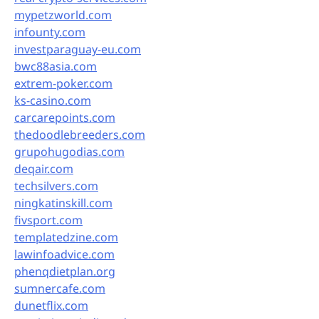
mypetzworld.com
infounty.com
investparaguay-eu.com
bwc88asia.com
extrem-poker.com
ks-casino.com
carcarepoints.com
thedoodlebreeders.com
grupohugodias.com
deqair.com
techsilvers.com
ningkatinskill.com
fivsport.com
templatedzine.com
lawinfoadvice.com
phenqdietplan.org
sumnercafe.com
dunetflix.com