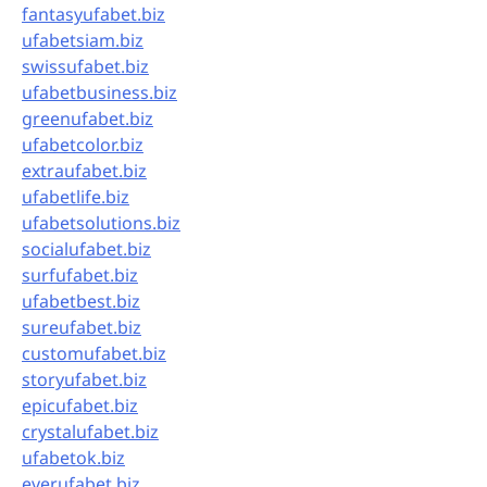
fantasyufabet.biz
ufabetsiam.biz
swissufabet.biz
ufabetbusiness.biz
greenufabet.biz
ufabetcolor.biz
extraufabet.biz
ufabetlife.biz
ufabetsolutions.biz
socialufabet.biz
surfufabet.biz
ufabetbest.biz
sureufabet.biz
customufabet.biz
storyufabet.biz
epicufabet.biz
crystalufabet.biz
ufabetok.biz
everufabet.biz