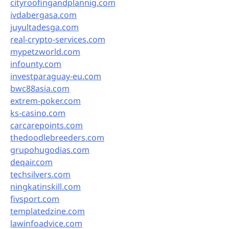
cityroofingandplannig.com
ivdabergasa.com
juyultadesga.com
real-crypto-services.com
mypetzworld.com
infounty.com
investparaguay-eu.com
bwc88asia.com
extrem-poker.com
ks-casino.com
carcarepoints.com
thedoodlebreeders.com
grupohugodias.com
deqair.com
techsilvers.com
ningkatinskill.com
fivsport.com
templatedzine.com
lawinfoadvice.com