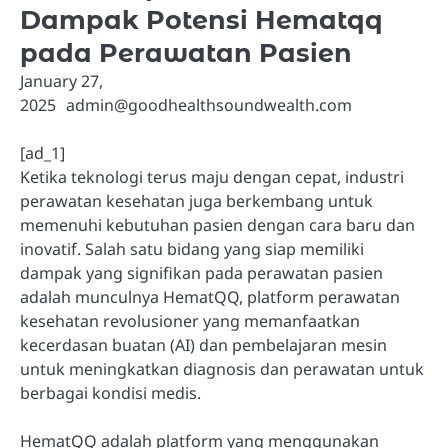
Dampak Potensi Hematqq
pada Perawatan Pasien
January 27,
2025
admin@goodhealthsoundwealth.com
[ad_1]
Ketika teknologi terus maju dengan cepat, industri
perawatan kesehatan juga berkembang untuk
memenuhi kebutuhan pasien dengan cara baru dan
inovatif. Salah satu bidang yang siap memiliki
dampak yang signifikan pada perawatan pasien
adalah munculnya HematQQ, platform perawatan
kesehatan revolusioner yang memanfaatkan
kecerdasan buatan (AI) dan pembelajaran mesin
untuk meningkatkan diagnosis dan perawatan untuk
berbagai kondisi medis.
HematQQ adalah platform yang menggunakan