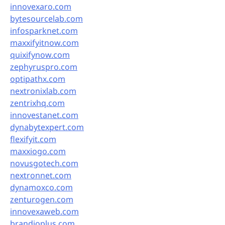
innovexaro.com
bytesourcelab.com
infosparknet.com
maxxifyitnow.com
quixifynow.com
zephyruspro.com
optipathx.com
nextronixlab.com
zentrixhq.com
innovestanet.com
dynabytexpert.com
flexifyit.com
maxxiogo.com
novusgotech.com
nextronnet.com
dynamoxco.com
zenturogen.com
innovexaweb.com
brandioplus.com