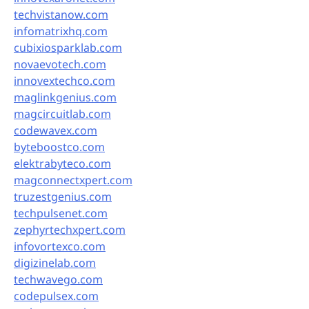
techvistanow.com
infomatrixhq.com
cubixiosparklab.com
novaevotech.com
innovextechco.com
maglinkgenius.com
magcircuitlab.com
codewavex.com
byteboostco.com
elektrabyteco.com
magconnectxpert.com
truzestgenius.com
techpulsenet.com
zephyrtechxpert.com
infovortexco.com
digizinelab.com
techwavego.com
codepulsex.com