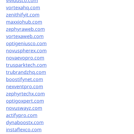
vividusco.com
vortexahq.com
zenithifyit.com
maxxiohub.com
zephyraweb.com
vortexaweb.com
optigeniusco.com
novuspherex.com
novaevopro.com
trusparktech.com
trubrandzhq.com
boostifynet.com
nexventpro.com
zephyrtechx.com
optigoxpert.com
novuswayz.com
actifypro.com
dynaboostx.com
instaflexco.com