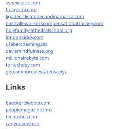
synexispro.com
holayomi.com
ligadeciclismodecundinamarca.com
nashvilleworkerscompensationattorney.com
holyfamilycathedralschool.org
londonkiddy.com
ufabetcoaching.biz
davismindfulness.org
millionairebyte.com
fortechday.com
getcaminorealestateusa.xyz
Links
baeckereiweber.com
peoplemagazine.info
techashes.com
canyouwash.co