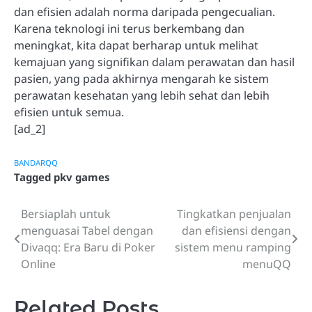
dan efisien adalah norma daripada pengecualian.
Karena teknologi ini terus berkembang dan
meningkat, kita dapat berharap untuk melihat
kemajuan yang signifikan dalam perawatan dan hasil
pasien, yang pada akhirnya mengarah ke sistem
perawatan kesehatan yang lebih sehat dan lebih
efisien untuk semua.
[ad_2]
BANDARQQ
Tagged
pkv games
Bersiaplah untuk
Tingkatkan penjualan
Post
menguasai Tabel dengan
dan efisiensi dengan
navigation
Divaqq: Era Baru di Poker
sistem menu ramping
Online
menuQQ
Related Posts