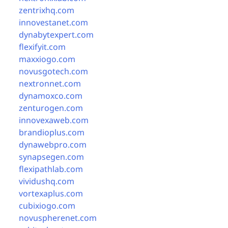
zentrixhq.com
innovestanet.com
dynabytexpert.com
flexifyit.com
maxxiogo.com
novusgotech.com
nextronnet.com
dynamoxco.com
zenturogen.com
innovexaweb.com
brandioplus.com
dynawebpro.com
synapsegen.com
flexipathlab.com
vividushq.com
vortexaplus.com
cubixiogo.com
novuspherenet.com