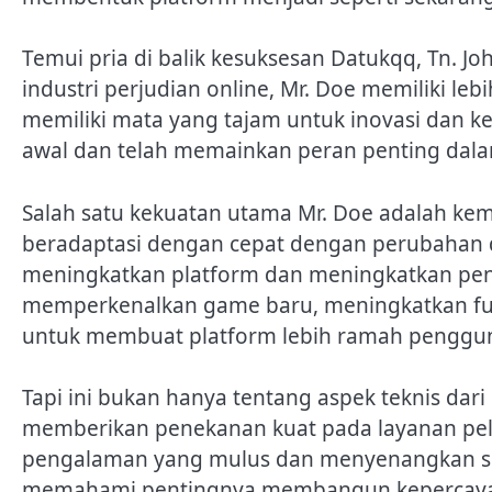
Temui pria di balik kesuksesan Datukqq, Tn. 
industri perjudian online, Mr. Doe memiliki le
memiliki mata yang tajam untuk inovasi dan k
awal dan telah memainkan peran penting dal
Salah satu kekuatan utama Mr. Doe adalah ke
beradaptasi dengan cepat dengan perubahan da
meningkatkan platform dan meningkatkan pen
memperkenalkan game baru, meningkatkan fung
untuk membuat platform lebih ramah penggu
Tapi ini bukan hanya tentang aspek teknis dari
memberikan penekanan kuat pada layanan pe
pengalaman yang mulus dan menyenangkan set
memahami pentingnya membangun kepercayaa