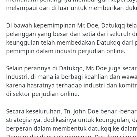
melampaui dan di luar untuk memberikan duku
Di bawah kepemimpinan Mr. Doe, Datukqq tela
pelanggan yang besar dan setia dari seluruh du
keunggulan telah membedakan Datukqq dari p
pemimpin dalam industri perjudian online.
Selain perannya di Datukqq, Mr. Doe juga secar
industri, di mana ia berbagi keahlian dan waw
karena hasratnya terhadap industri dan kom
di sektor perjudian online.
Secara keseluruhan, Tn. John Doe benar -benar 
strategisnya, dedikasinya untuk keunggulan, 
berperan dalam membentuk datukqq ke dalam pe
Dengan dia di pucuk pimpinan, Datukqq siap u