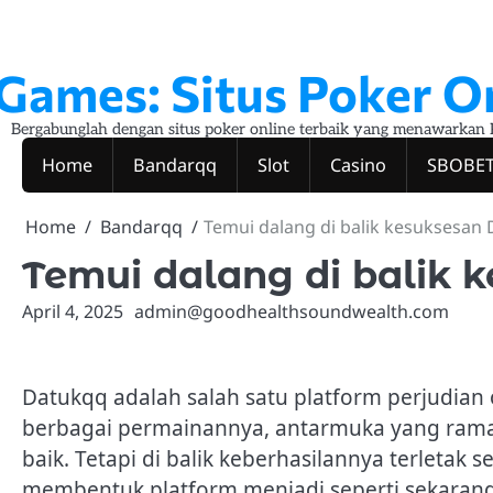
Skip
to
content
Games: Situs Poker O
Bergabunglah dengan situs poker online terbaik yang menawarkan 
Home
Bandarqq
Slot
Casino
SBOBE
Home
Bandarqq
Temui dalang di balik kesuksesan
Temui dalang di balik 
April 4, 2025
admin@goodhealthsoundwealth.com
Datukqq adalah salah satu platform perjudian o
berbagai permainannya, antarmuka yang rama
baik. Tetapi di balik keberhasilannya terletak
membentuk platform menjadi seperti sekarang 