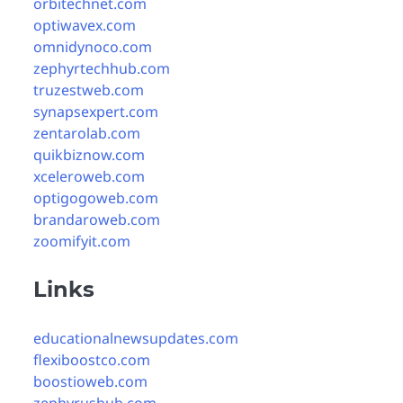
orbitechnet.com
optiwavex.com
omnidynoco.com
zephyrtechhub.com
truzestweb.com
synapsexpert.com
zentarolab.com
quikbiznow.com
xceleroweb.com
optigogoweb.com
brandaroweb.com
zoomifyit.com
Links
educationalnewsupdates.com
flexiboostco.com
boostioweb.com
zephyrushub.com