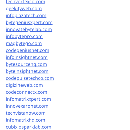
techvortexco.com
geekifyweb.com
infoplazatech.com
bytegeniusxpert.com
innovatebytelab.com
infobytepro.com
magbytego.com
codegeniusnet.com
infoinsightnet.com
bytesourcehq.com
byteinsightnet.com
codepulsetechco.com
digizineweb.com
codeconnectx.com
infomatrixxpert.com
innovexaronet.com
techvistanow.com
infomatrixhq.com
cubixiosparklab.com