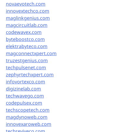
novaevotech.com
innovextechco.com
maglinkgenius.com
magcircuitlab.com
codewavex.com
byteboostco.com
elektrabyteco.com
magconnectxpert.com
truzestgenius.com
techpulsenet.com
zephyrtechxpert.com
infovortexco.com
digizinelab.com
techwavego.com
codepulsex.com
techscopetech.com
magdynoweb.com
innovexaroweb.com
techreviveco.com