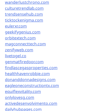
wanderlustchrono.com
culturetrendlab.com
trendsensehub.com
ticktockenigma.com
eulerxr.com
geekifygenius.com
orbitextech.com
magconnecttech.com
zenifyweb.com
livetogel.co
genmatfiredoor.com
findlascegasproperties.com
healthhavenrobbie.com
donanddonnadesigns.com
eagleoneconstructiontx.com
equiflexvitality.com
onlylovesg.com
activedesenvolvimento.com
dailyhubpages.com