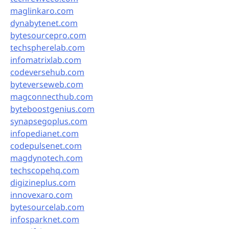
maglinkaro.com
dynabytenet.com
bytesourcepro.com
techspherelab.com
infomatrixlab.com
codeversehub.com
byteverseweb.com
magconnecthub.com
byteboostgenius.com
synapsegoplus.com
infopedianet.com
codepulsenet.com
magdynotech.com
techscopehq.com
digizineplus.com
innovexaro.com
bytesourcelab.com
infosparknet.com