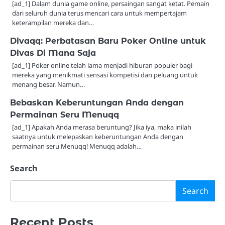
[ad_1] Dalam dunia game online, persaingan sangat ketat. Pemain
dari seluruh dunia terus mencari cara untuk mempertajam
keterampilan mereka dan…
Divaqq: Perbatasan Baru Poker Online untuk
Divas Di Mana Saja
[ad_1] Poker online telah lama menjadi hiburan populer bagi
mereka yang menikmati sensasi kompetisi dan peluang untuk
menang besar. Namun…
Bebaskan Keberuntungan Anda dengan
Permainan Seru Menuqq
[ad_1] Apakah Anda merasa beruntung? Jika iya, maka inilah
saatnya untuk melepaskan keberuntungan Anda dengan
permainan seru Menuqq! Menuqq adalah…
Search
Search
Recent Posts