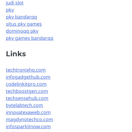
judi slot
pkv
pkv bandarqq
situs pkv games
dominoqq pkv
pkv games bandarqq
Links
techtronixhq.com
infogadgethub.com
codelinkitpro.com
techboostgen.com
techsensehub.com
bytelabtech.com
innovatexaweb.com
magdynotechco.com
infosparkitnow.com