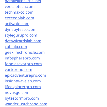
hamilelikbelirtisi.net
versalotech.com
techmaxco.com
exceedolab.com
activaxio.com
dynabytesco.com
stylegurupro.com
datawizardslab.com
cubiqio.com
geeklifechronicle.com
infospherepro.com
foodiesavorpro.com
vortexohq.com
epicadventurepro.com
insightwavelab.com
lifeexplorerpro.com
novusgo.com
bytestormpro.com
wanderlustchrono.com