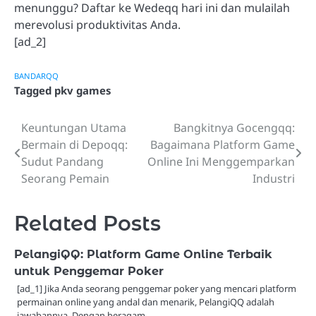
menunggu? Daftar ke Wedeqq hari ini dan mulailah
merevolusi produktivitas Anda.
[ad_2]
BANDARQQ
Tagged
pkv games
Keuntungan Utama
Bangkitnya Gocengqq:
Post
Bermain di Depoqq:
Bagaimana Platform Game
navigation
Sudut Pandang
Online Ini Menggemparkan
Seorang Pemain
Industri
Related Posts
PelangiQQ: Platform Game Online Terbaik
untuk Penggemar Poker
[ad_1] Jika Anda seorang penggemar poker yang mencari platform
permainan online yang andal dan menarik, PelangiQQ adalah
jawabannya. Dengan beragam…