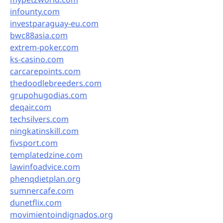
infounty.com
investparaguay-eu.com
bwc88asia.com
extrem-poker.com
ks-casino.com
carcarepoints.com
thedoodlebreeders.com
grupohugodias.com
deqair.com
techsilvers.com
ningkatinskill.com
fivsport.com
templatedzine.com
lawinfoadvice.com
phenqdietplan.org
sumnercafe.com
dunetflix.com
movimientoindignados.org