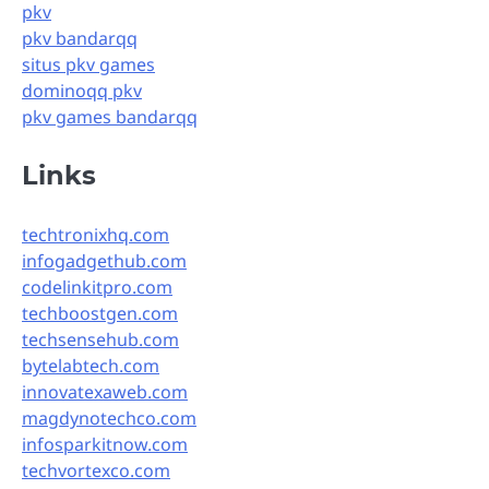
pkv
pkv bandarqq
situs pkv games
dominoqq pkv
pkv games bandarqq
Links
techtronixhq.com
infogadgethub.com
codelinkitpro.com
techboostgen.com
techsensehub.com
bytelabtech.com
innovatexaweb.com
magdynotechco.com
infosparkitnow.com
techvortexco.com