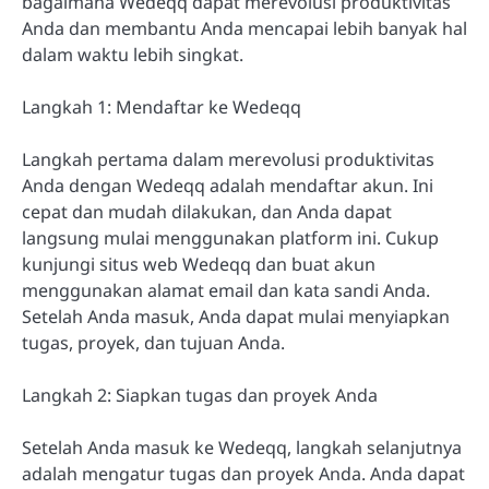
bagaimana Wedeqq dapat merevolusi produktivitas
Anda dan membantu Anda mencapai lebih banyak hal
dalam waktu lebih singkat.
Langkah 1: Mendaftar ke Wedeqq
Langkah pertama dalam merevolusi produktivitas
Anda dengan Wedeqq adalah mendaftar akun. Ini
cepat dan mudah dilakukan, dan Anda dapat
langsung mulai menggunakan platform ini. Cukup
kunjungi situs web Wedeqq dan buat akun
menggunakan alamat email dan kata sandi Anda.
Setelah Anda masuk, Anda dapat mulai menyiapkan
tugas, proyek, dan tujuan Anda.
Langkah 2: Siapkan tugas dan proyek Anda
Setelah Anda masuk ke Wedeqq, langkah selanjutnya
adalah mengatur tugas dan proyek Anda. Anda dapat