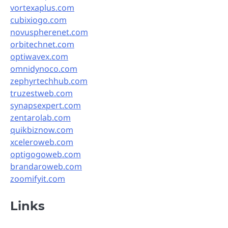
vortexaplus.com
cubixiogo.com
novuspherenet.com
orbitechnet.com
optiwavex.com
omnidynoco.com
zephyrtechhub.com
truzestweb.com
synapsexpert.com
zentarolab.com
quikbiznow.com
xceleroweb.com
optigogoweb.com
brandaroweb.com
zoomifyit.com
Links