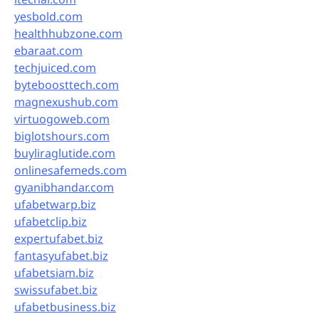
yesbold.com
healthhubzone.com
ebaraat.com
techjuiced.com
byteboosttech.com
magnexushub.com
virtuogoweb.com
biglotshours.com
buyliraglutide.com
onlinesafemeds.com
gyanibhandar.com
ufabetwarp.biz
ufabetclip.biz
expertufabet.biz
fantasyufabet.biz
ufabetsiam.biz
swissufabet.biz
ufabetbusiness.biz