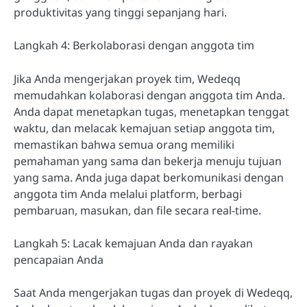
produktivitas yang tinggi sepanjang hari.
Langkah 4: Berkolaborasi dengan anggota tim
Jika Anda mengerjakan proyek tim, Wedeqq
memudahkan kolaborasi dengan anggota tim Anda.
Anda dapat menetapkan tugas, menetapkan tenggat
waktu, dan melacak kemajuan setiap anggota tim,
memastikan bahwa semua orang memiliki
pemahaman yang sama dan bekerja menuju tujuan
yang sama. Anda juga dapat berkomunikasi dengan
anggota tim Anda melalui platform, berbagi
pembaruan, masukan, dan file secara real-time.
Langkah 5: Lacak kemajuan Anda dan rayakan
pencapaian Anda
Saat Anda mengerjakan tugas dan proyek di Wedeqq,