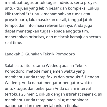
membuat tugas untuk tugas individu, serta proyek
untuk tujuan yang lebih besar dan kompleks. Cukup
klik tombol “+” untuk menambahkan tugas atau
proyek baru, lalu masukkan detail, tanggal jatuh
tempo, dan informasi relevan lainnya. Anda juga
dapat menetapkan tugas kepada anggota tim,
menetapkan prioritas, dan melacak kemajuan secara
real-time.
Langkah 3: Gunakan Teknik Pomodoro
Salah satu fitur utama Wedeqq adalah Teknik
Pomodoro, metode manajemen waktu yang
membantu Anda tetap fokus dan produktif. Dengan
Wedeqq, Anda dapat mengatur pengatur waktu
untuk tugas dan pekerjaan Anda dalam interval
terfokus 25 menit, diikuti dengan istirahat sejenak. Ini
membantu Anda tetap pada jalur, menghindari
gangguan, dan mempertahankan tingkat