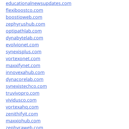
educationalnewsupdates.com
flexiboostco.com
boostioweb.com
zephyrushub.com
optipathlab.com
dynabytelab.com
evolvionet.com
synexisplus.com
vortexonet.com
maxxifynet.com
innovexahub.com
dynacorelab.com
synexistechco.com
truvivopro.com
vividusco.com
vortexahq.com
zenithifyit.com
maxxiohub.com
zephyraweb.com