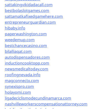
sattakingvikidadacall.com
bestbolaslotgames.com
sattamatkafixedgamehere.com
entrepreneurguardian.com
hibaby.info
paperwashington.com
weedemup.com
bestchancecasino.com
bilalliaqat.com
autodispensadores.com
inductioncooktopp.com
newsmedicaltoday.com
roofingnevada.info
magconnectx.com
synexispro.com
holayomi.com
ligadeciclismodecundinamarca.com
nashvilleworkerscompensationattorney.com