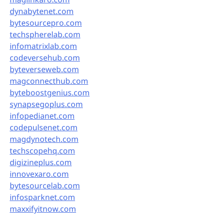
dynabytenet.com
bytesourcepro.com
techspherelab.com
infomatrixlab.com
codeversehub.com
byteverseweb.com
magconnecthub.com
byteboostgenius.com
synapsegoplus.com
infopedianet.com
codepulsenet.com
magdynotech.com
techscopehq.com
digizineplus.com
innovexaro.com
bytesourcelab.com
infosparknet.com
maxxifyitnow.com