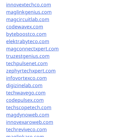
innovextechco.com
maglinkgenius.com
magcircuitlab.com
codewavex.com
byteboostco.com
elektrabyteco.com
magconnectxpert.com
truzestgenius.com
techpulsenet.com
zephyrtechxpert.com
infovortexco.com
digizinelab.com
techwavego.com
codepulsex.com
techscopetech.com
magdynoweb.com
innovexaroweb.com
techreviveco.com
maglinkaro.com