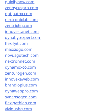
quixifynow.com
zephyruspro.com
optipathx.com
nextronixlab.com
zentrixhq.com
innovestanet.com
dynabytexpert.com
flexifyit.com
maxxiogo.com
novusgotech.com
nextronnet.com
dynamoxco.com
zenturogen.com
innovexaweb.com
brandioplus.com
dynawebpro.com
synapsegen.com
flexipathlab.com
vividushq.com