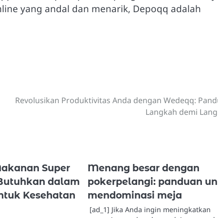
online yang andal dan menarik, Depoqq adalah
Revolusikan Produktivitas Anda dengan Wedeqq: Pan
Langkah demi Lan
akanan Super
Menang besar dengan
Butuhkan dalam
pokerpelangi: panduan u
ntuk Kesehatan
mendominasi meja
[ad_1] Jika Anda ingin meningkatkan