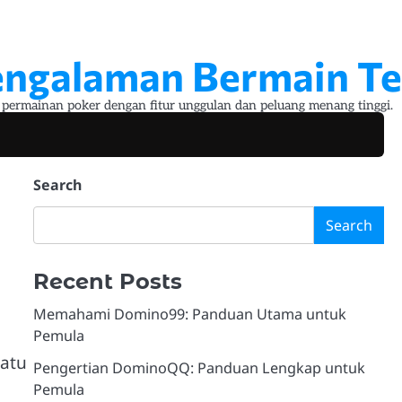
engalaman Bermain Te
permainan poker dengan fitur unggulan dan peluang menang tinggi.
Search
Search
Recent Posts
Memahami Domino99: Panduan Utama untuk
Pemula
satu
Pengertian DominoQQ: Panduan Lengkap untuk
Pemula