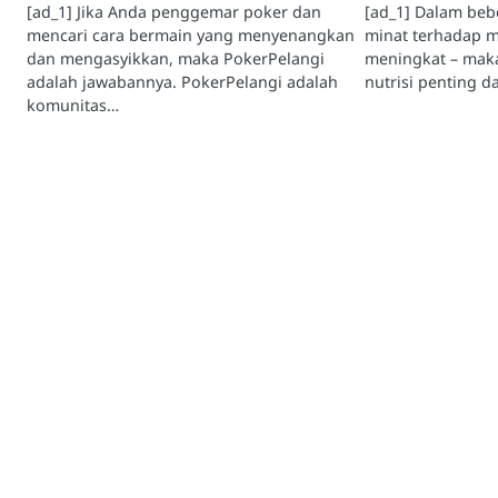
[ad_1] Jika Anda penggemar poker dan
[ad_1] Dalam beb
mencari cara bermain yang menyenangkan
minat terhadap 
dan mengasyikkan, maka PokerPelangi
meningkat – mak
adalah jawabannya. PokerPelangi adalah
nutrisi penting 
komunitas…