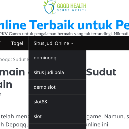
nline Terbaik untuk P
PKV Games untuk pengalaman bermain yang tak tertandingi. Nikmati 
T
Togel
Situs Judi Online
Poker Online
dominoqq
poqq: Sudut Pandang Seorang Pemain
ain di Depoqq: Sudut
pkv
Taruhan Bola
situs judi bola
ain
bandarqq
sbobet
Judi Slot Online
demo slot
m
qq
sbobet88
slot88
ya telah mencoba banyak platform game. Namun, 
domino 99
mix parlay
slot
ah Depoqq. Platform permainan online ini