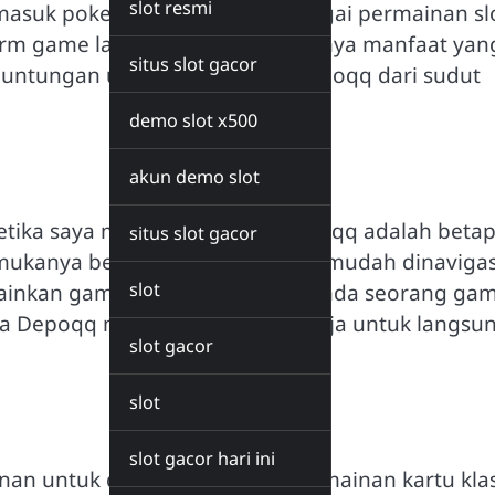
pkv
sbobet
slot resmi
suk poker, domino, dan berbagai permainan slo
m game lainnya adalah banyaknya manfaat yan
pkv
judi bola
situs slot gacor
euntungan utama bermain di Depoqq dari sudut
pkv
judi bola
demo slot x500
pkv
akun demo slot
ketika saya mulai bermain di Depoqq adalah beta
dominoqq
situs slot gacor
ukanya bersih, sederhana, dan mudah dinavigas
qq
slot
kan game favorit saya. Baik Anda seorang ga
ka Depoqq memudahkan siapa saja untuk langsu
pkv
slot gacor
bandarqq
slot
qq
slot gacor hari ini
untuk dipilih, mulai dari permainan kartu klas