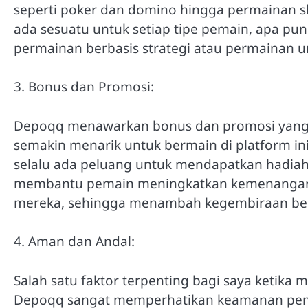
seperti poker dan domino hingga permainan slo
ada sesuatu untuk setiap tipe pemain, apa pun
permainan berbasis strategi atau permainan
3. Bonus dan Promosi:
Depoqq menawarkan bonus dan promosi yang
semakin menarik untuk bermain di platform in
selalu ada peluang untuk mendapatkan hadiah 
membantu pemain meningkatkan kemenangan
mereka, sehingga menambah kegembiraan berm
4. Aman dan Andal:
Salah satu faktor terpenting bagi saya ketika
Depoqq sangat memperhatikan keamanan pemai