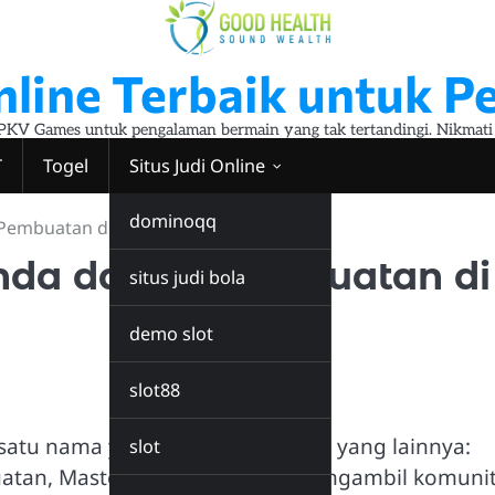
nline Terbaik untuk P
PKV Games untuk pengalaman bermain yang tak tertandingi. Nikmati 
T
Togel
Situs Judi Online
Poker Online
dominoqq
embuatan di Dunia Domino Virtual
nda dalam Pembuatan di
pkv
Taruhan Bola
situs judi bola
bandarqq
sbobet
Judi Slot Online
demo slot
qq
sbobet88
slot88
 satu nama yang menonjol di atas yang lainnya:
domino 99
mix parlay
slot
uatan, Masterdomino99 telah mengambil komuni