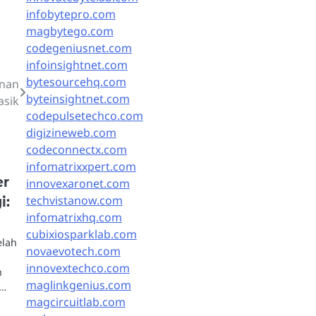
infobytepro.com
magbytego.com
codegeniusnet.com
infoinsightnet.com
bytesourcehq.com
inan
byteinsightnet.com
asik
codepulsetechco.com
digizineweb.com
codeconnectx.com
infomatrixxpert.com
er
innovexaronet.com
techvistanow.com
i:
infomatrixhq.com
cubixiosparklab.com
elah
novaevotech.com
innovextechco.com
h
maglinkgenius.com
n…
magcircuitlab.com