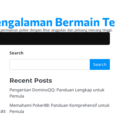
engalaman Bermain Te
permainan poker dengan fitur unggulan dan peluang menang tinggi.
Search
Search
Recent Posts
Pengertian DominoQQ: Panduan Lengkap untuk
Pemula
Memahami Poker88: Panduan Komprehensif untuk
tas
Pemula