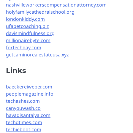
nashvilleworkerscompensationattorney.com
holyfamilycathedralschool.org
londonkiddy.com
ufabetcoaching.biz
davismindfulness.org
millionairebyte.com
fortechday.com
getcaminorealestateusa.xyz
Links
baeckereiweber.com
peoplemagazine.info
techashes.com
canyouwash.co
havadisantalya.com
techdtimes.com
techieboot.com