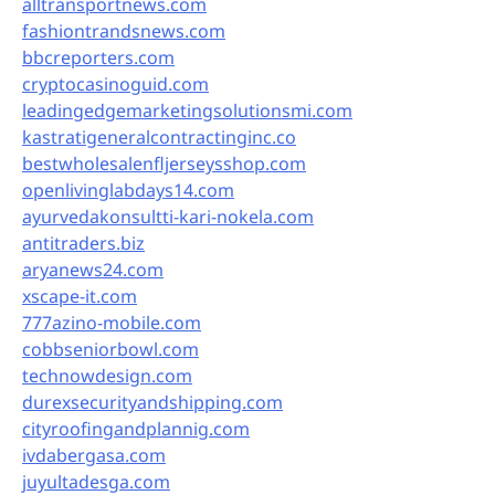
alltransportnews.com
fashiontrandsnews.com
bbcreporters.com
cryptocasinoguid.com
leadingedgemarketingsolutionsmi.com
kastratigeneralcontractinginc.co
bestwholesalenfljerseysshop.com
openlivinglabdays14.com
ayurvedakonsultti-kari-nokela.com
antitraders.biz
aryanews24.com
xscape-it.com
777azino-mobile.com
cobbseniorbowl.com
technowdesign.com
durexsecurityandshipping.com
cityroofingandplannig.com
ivdabergasa.com
juyultadesga.com