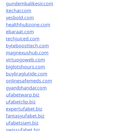
gundembalikesir.com
itechar.com
yesbold.com
healthhubzone.com
ebaraat.com
techjuiced.com
byteboosttech.com
magnexushub.com
virtuogoweb.com
biglotshours.com
buyliraglutide.com
onlinesafemeds.com
gyanibhandar.com
ufabetwarp.biz
ufabetclip.biz
expertufabet.biz
fantasyufabet.biz
ufabetsiam.biz
swissufabet.biz