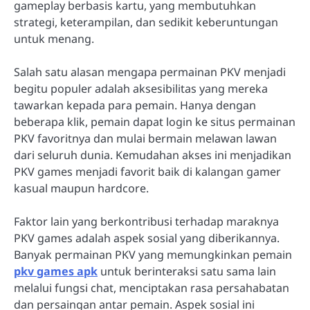
gameplay berbasis kartu, yang membutuhkan
strategi, keterampilan, dan sedikit keberuntungan
untuk menang.
Salah satu alasan mengapa permainan PKV menjadi
begitu populer adalah aksesibilitas yang mereka
tawarkan kepada para pemain. Hanya dengan
beberapa klik, pemain dapat login ke situs permainan
PKV favoritnya dan mulai bermain melawan lawan
dari seluruh dunia. Kemudahan akses ini menjadikan
PKV games menjadi favorit baik di kalangan gamer
kasual maupun hardcore.
Faktor lain yang berkontribusi terhadap maraknya
PKV games adalah aspek sosial yang diberikannya.
Banyak permainan PKV yang memungkinkan pemain
pkv games apk
untuk berinteraksi satu sama lain
melalui fungsi chat, menciptakan rasa persahabatan
dan persaingan antar pemain. Aspek sosial ini