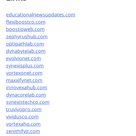
educationalnewsupdates.com
flexiboostco.com
boostioweb.com
zephyrushub.com
optipathlab.com
dynabytelab.com
evolvionet.com
synexisplus.com
vortexonet.com
maxxifynet.com
innovexahub.com
dynacorelab.com
synexistechco.com
truvivopro.com
vividusco.com
vortexahq.com
zenithifyit.com