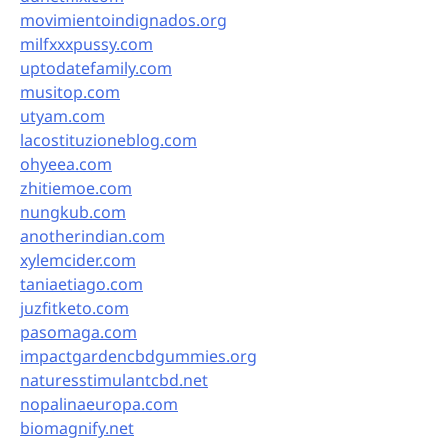
movimientoindignados.org
milfxxxpussy.com
uptodatefamily.com
musitop.com
utyam.com
lacostituzioneblog.com
ohyeea.com
zhitiemoe.com
nungkub.com
anotherindian.com
xylemcider.com
taniaetiago.com
juzfitketo.com
pasomaga.com
impactgardencbdgummies.org
naturesstimulantcbd.net
nopalinaeuropa.com
biomagnify.net