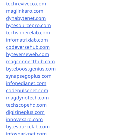
techreviveco.com
maglinkaro.com
dynabytenet.com
bytesourcepro.com
techspherelab.com
infomatrixlab.com
codeversehub.com
byteverseweb.com
magconnecthub.com
byteboostgenius.com
synapsegoplus.com
infopedianet.com
codepulsenet.com
magdynotech.com
techscopehq.com
digizineplus.com
innovexaro.com
bytesourcelab.com
infosparknet.com