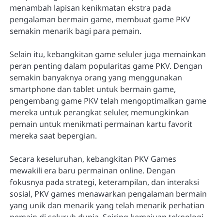
menambah lapisan kenikmatan ekstra pada
pengalaman bermain game, membuat game PKV
semakin menarik bagi para pemain.
Selain itu, kebangkitan game seluler juga memainkan
peran penting dalam popularitas game PKV. Dengan
semakin banyaknya orang yang menggunakan
smartphone dan tablet untuk bermain game,
pengembang game PKV telah mengoptimalkan game
mereka untuk perangkat seluler, memungkinkan
pemain untuk menikmati permainan kartu favorit
mereka saat bepergian.
Secara keseluruhan, kebangkitan PKV Games
mewakili era baru permainan online. Dengan
fokusnya pada strategi, keterampilan, dan interaksi
sosial, PKV games menawarkan pengalaman bermain
yang unik dan menarik yang telah menarik perhatian