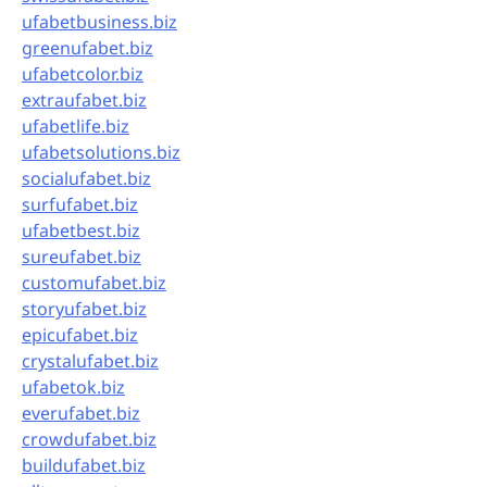
ufabetbusiness.biz
greenufabet.biz
ufabetcolor.biz
extraufabet.biz
ufabetlife.biz
ufabetsolutions.biz
socialufabet.biz
surfufabet.biz
ufabetbest.biz
sureufabet.biz
customufabet.biz
storyufabet.biz
epicufabet.biz
crystalufabet.biz
ufabetok.biz
everufabet.biz
crowdufabet.biz
buildufabet.biz