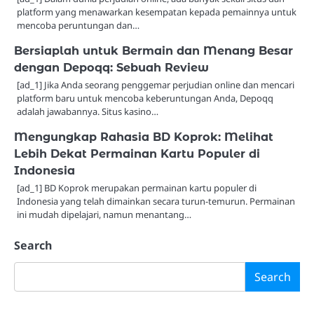
platform yang menawarkan kesempatan kepada pemainnya untuk
mencoba peruntungan dan…
Bersiaplah untuk Bermain dan Menang Besar
dengan Depoqq: Sebuah Review
[ad_1] Jika Anda seorang penggemar perjudian online dan mencari
platform baru untuk mencoba keberuntungan Anda, Depoqq
adalah jawabannya. Situs kasino…
Mengungkap Rahasia BD Koprok: Melihat
Lebih Dekat Permainan Kartu Populer di
Indonesia
[ad_1] BD Koprok merupakan permainan kartu populer di
Indonesia yang telah dimainkan secara turun-temurun. Permainan
ini mudah dipelajari, namun menantang…
Search
Search