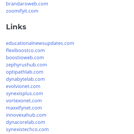
brandaroweb.com
zoomifyit.com
Links
educationalnewsupdates.com
flexiboostco.com
boostioweb.com
zephyrushub.com
optipathlab.com
dynabytelab.com
evolvionet.com
synexisplus.com
vortexonet.com
maxxifynet.com
innovexahub.com
dynacorelab.com
synexistechco.com