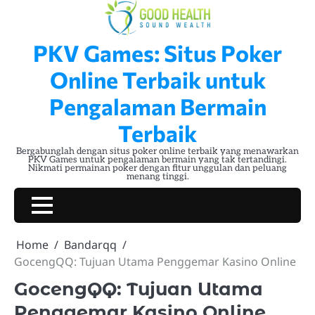
Skip
to
content
PKV Games: Situs Poker
Online Terbaik untuk
Pengalaman Bermain
Terbaik
Bergabunglah dengan situs poker online terbaik yang menawarkan
PKV Games untuk pengalaman bermain yang tak tertandingi.
Nikmati permainan poker dengan fitur unggulan dan peluang
menang tinggi.
Home
Bandarqq
GocengQQ: Tujuan Utama Penggemar Kasino Online
GocengQQ: Tujuan Utama
Penggemar Kasino Online