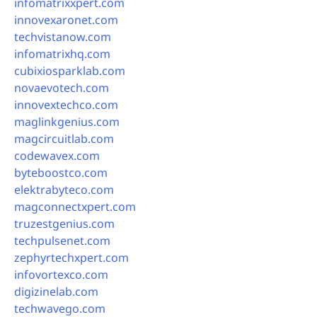
infomatrixxpert.com
innovexaronet.com
techvistanow.com
infomatrixhq.com
cubixiosparklab.com
novaevotech.com
innovextechco.com
maglinkgenius.com
magcircuitlab.com
codewavex.com
byteboostco.com
elektrabyteco.com
magconnectxpert.com
truzestgenius.com
techpulsenet.com
zephyrtechxpert.com
infovortexco.com
digizinelab.com
techwavego.com