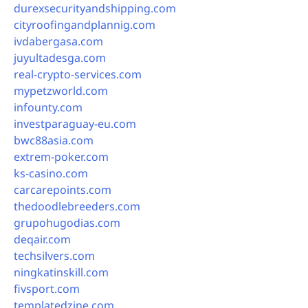
durexsecurityandshipping.com
cityroofingandplannig.com
ivdabergasa.com
juyultadesga.com
real-crypto-services.com
mypetzworld.com
infounty.com
investparaguay-eu.com
bwc88asia.com
extrem-poker.com
ks-casino.com
carcarepoints.com
thedoodlebreeders.com
grupohugodias.com
deqair.com
techsilvers.com
ningkatinskill.com
fivsport.com
templatedzine.com