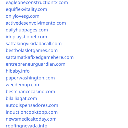
eagleoneconstructiontx.com
equiflexvitality.com
onlylovesg.com
activedesenvolvimento.com
dailyhubpages.com
idnplaysbobet.com
sattakingvikidadacall.com
bestbolaslotgames.com
sattamatkafixedgamehere.com
entrepreneurguardian.com
hibaby.info
paperwashington.com
weedemup.com
bestchancecasino.com
bilalliaqat.com
autodispensadores.com
inductioncooktopp.com
newsmedicaltoday.com
roofingnevada.info