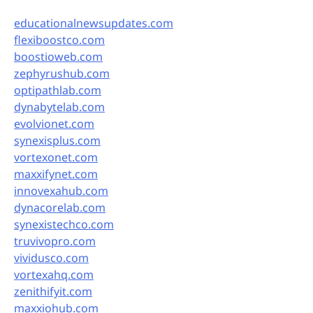
educationalnewsupdates.com
flexiboostco.com
boostioweb.com
zephyrushub.com
optipathlab.com
dynabytelab.com
evolvionet.com
synexisplus.com
vortexonet.com
maxxifynet.com
innovexahub.com
dynacorelab.com
synexistechco.com
truvivopro.com
vividusco.com
vortexahq.com
zenithifyit.com
maxxiohub.com