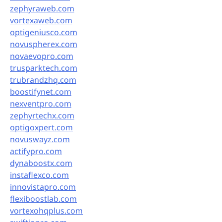
zephyraweb.com
vortexaweb.com
optigeniusco.com
novuspherex.com
novaevopro.com
trusparktech.com
trubrandzhq.com
boostifynet.com
nexventpro.com
zephyrtechx.com
optigoxpert.com
novuswayz.com
actifypro.com
dynaboostx.com
instaflexco.com
innovistapro.com
flexiboostlab.com
vortexohqplus.com