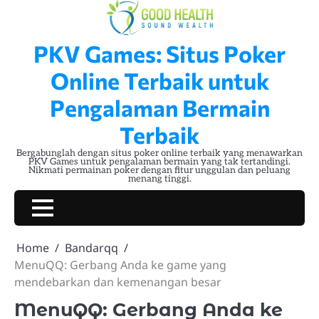
Skip
to
content
PKV Games: Situs Poker
Online Terbaik untuk
Pengalaman Bermain
Terbaik
Bergabunglah dengan situs poker online terbaik yang menawarkan
PKV Games untuk pengalaman bermain yang tak tertandingi.
Nikmati permainan poker dengan fitur unggulan dan peluang
menang tinggi.
Home
Bandarqq
MenuQQ: Gerbang Anda ke game yang
mendebarkan dan kemenangan besar
MenuQQ: Gerbang Anda ke