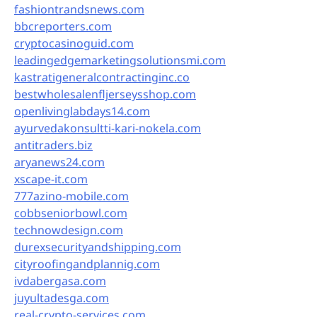
fashiontrandsnews.com
bbcreporters.com
cryptocasinoguid.com
leadingedgemarketingsolutionsmi.com
kastratigeneralcontractinginc.co
bestwholesalenfljerseysshop.com
openlivinglabdays14.com
ayurvedakonsultti-kari-nokela.com
antitraders.biz
aryanews24.com
xscape-it.com
777azino-mobile.com
cobbseniorbowl.com
technowdesign.com
durexsecurityandshipping.com
cityroofingandplannig.com
ivdabergasa.com
juyultadesga.com
real-crypto-services.com