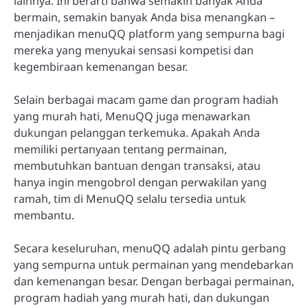
lainnya. Ini berarti bahwa semakin banyak Anda
bermain, semakin banyak Anda bisa menangkan –
menjadikan menuQQ platform yang sempurna bagi
mereka yang menyukai sensasi kompetisi dan
kegembiraan kemenangan besar.
Selain berbagai macam game dan program hadiah
yang murah hati, MenuQQ juga menawarkan
dukungan pelanggan terkemuka. Apakah Anda
memiliki pertanyaan tentang permainan,
membutuhkan bantuan dengan transaksi, atau
hanya ingin mengobrol dengan perwakilan yang
ramah, tim di MenuQQ selalu tersedia untuk
membantu.
Secara keseluruhan, menuQQ adalah pintu gerbang
yang sempurna untuk permainan yang mendebarkan
dan kemenangan besar. Dengan berbagai permainan,
program hadiah yang murah hati, dan dukungan