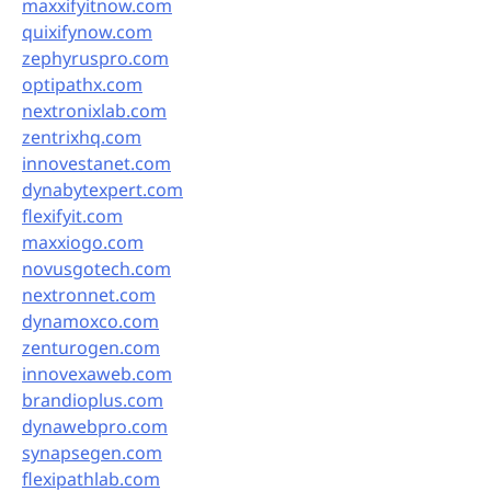
maxxifyitnow.com
quixifynow.com
zephyruspro.com
optipathx.com
nextronixlab.com
zentrixhq.com
innovestanet.com
dynabytexpert.com
flexifyit.com
maxxiogo.com
novusgotech.com
nextronnet.com
dynamoxco.com
zenturogen.com
innovexaweb.com
brandioplus.com
dynawebpro.com
synapsegen.com
flexipathlab.com