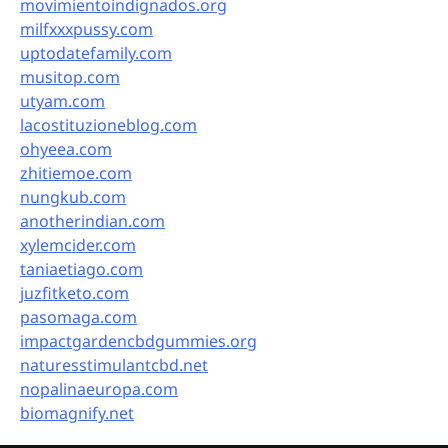
movimientoindignados.org
milfxxxpussy.com
uptodatefamily.com
musitop.com
utyam.com
lacostituzioneblog.com
ohyeea.com
zhitiemoe.com
nungkub.com
anotherindian.com
xylemcider.com
taniaetiago.com
juzfitketo.com
pasomaga.com
impactgardencbdgummies.org
naturesstimulantcbd.net
nopalinaeuropa.com
biomagnify.net