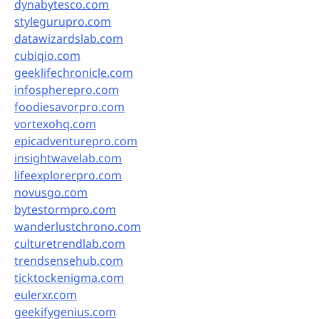
dynabytesco.com
stylegurupro.com
datawizardslab.com
cubiqio.com
geeklifechronicle.com
infospherepro.com
foodiesavorpro.com
vortexohq.com
epicadventurepro.com
insightwavelab.com
lifeexplorerpro.com
novusgo.com
bytestormpro.com
wanderlustchrono.com
culturetrendlab.com
trendsensehub.com
ticktockenigma.com
eulerxr.com
geekifygenius.com