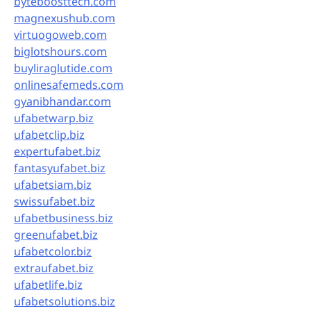
byteboosttech.com
magnexushub.com
virtuogoweb.com
biglotshours.com
buyliraglutide.com
onlinesafemeds.com
gyanibhandar.com
ufabetwarp.biz
ufabetclip.biz
expertufabet.biz
fantasyufabet.biz
ufabetsiam.biz
swissufabet.biz
ufabetbusiness.biz
greenufabet.biz
ufabetcolor.biz
extraufabet.biz
ufabetlife.biz
ufabetsolutions.biz