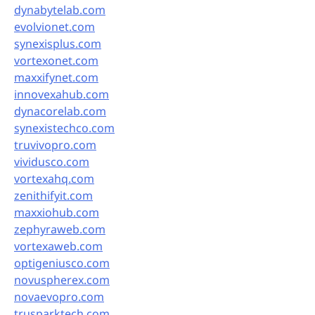
dynabytelab.com
evolvionet.com
synexisplus.com
vortexonet.com
maxxifynet.com
innovexahub.com
dynacorelab.com
synexistechco.com
truvivopro.com
vividusco.com
vortexahq.com
zenithifyit.com
maxxiohub.com
zephyraweb.com
vortexaweb.com
optigeniusco.com
novuspherex.com
novaevopro.com
trusparktech.com