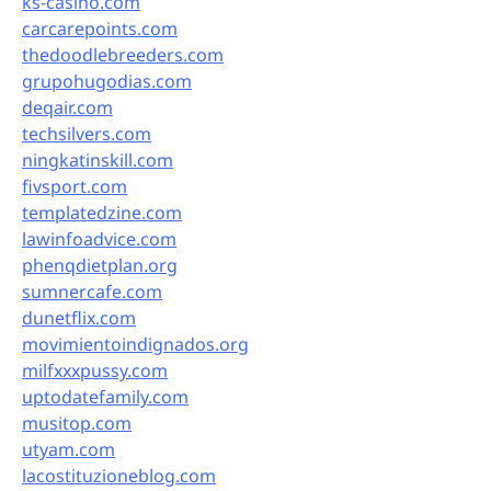
ks-casino.com
carcarepoints.com
thedoodlebreeders.com
grupohugodias.com
deqair.com
techsilvers.com
ningkatinskill.com
fivsport.com
templatedzine.com
lawinfoadvice.com
phenqdietplan.org
sumnercafe.com
dunetflix.com
movimientoindignados.org
milfxxxpussy.com
uptodatefamily.com
musitop.com
utyam.com
lacostituzioneblog.com