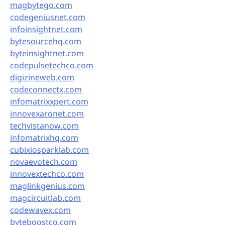
magbytego.com
codegeniusnet.com
infoinsightnet.com
bytesourcehq.com
byteinsightnet.com
codepulsetechco.com
digizineweb.com
codeconnectx.com
infomatrixxpert.com
innovexaronet.com
techvistanow.com
infomatrixhq.com
cubixiosparklab.com
novaevotech.com
innovextechco.com
maglinkgenius.com
magcircuitlab.com
codewavex.com
byteboostco.com