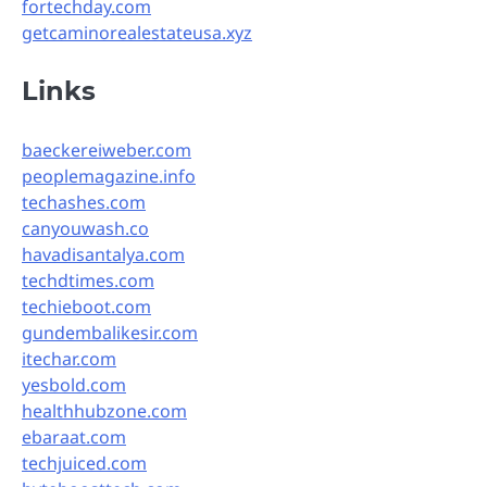
fortechday.com
getcaminorealestateusa.xyz
Links
baeckereiweber.com
peoplemagazine.info
techashes.com
canyouwash.co
havadisantalya.com
techdtimes.com
techieboot.com
gundembalikesir.com
itechar.com
yesbold.com
healthhubzone.com
ebaraat.com
techjuiced.com