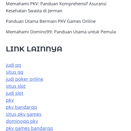
Memahami PKV: Panduan Komprehensif Asuransi
Kesehatan Swasta di Jerman
Panduan Utama Bermain PKV Games Online
Memahami Domino99: Panduan Utama untuk Pemula
LINK LAINNYA
judi qq
situs qq
judi poker online
situs slot
judi slot
pkv
pkv bandarqq
situs pkv games
dominoqq pkv
pkv games bandarqq