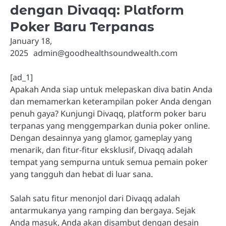
dengan Divaqq: Platform
Poker Baru Terpanas
January 18,
2025
admin@goodhealthsoundwealth.com
[ad_1]
Apakah Anda siap untuk melepaskan diva batin Anda
dan memamerkan keterampilan poker Anda dengan
penuh gaya? Kunjungi Divaqq, platform poker baru
terpanas yang menggemparkan dunia poker online.
Dengan desainnya yang glamor, gameplay yang
menarik, dan fitur-fitur eksklusif, Divaqq adalah
tempat yang sempurna untuk semua pemain poker
yang tangguh dan hebat di luar sana.
Salah satu fitur menonjol dari Divaqq adalah
antarmukanya yang ramping dan bergaya. Sejak
Anda masuk, Anda akan disambut dengan desain