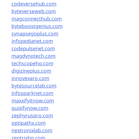
codeversehub.com
byteverseweb.com
magconnecthub.com
byteboostgenius.com
synapsegoplus.com
infopedianet.com
codepulsenet.com
magdynotech.com
techscopehq.com
digizineplus.com
innovexaro.com
bytesourcelab.com
infosparknet.com
maxxifyitnow.com
quixifynow.com
zephyruspro.com
optipathx.com
nextronixlab.com
zentrixhq.com