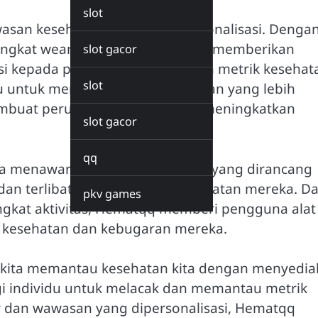
situs judi online
slot
awasan kesehatannya yang dipersonalisasi. Denga
rangkat wearable, Hematqq dapat memberikan
poker
slot gacor
si kepada pengguna berdasarkan metrik kesehat
pkv games
slot
du untuk mendapatkan pemahaman yang lebih
buat perubahan positif untuk meningkatkan
pkv
slot gacor
qq
ga menawarkan serangkaian fitur yang dirancang
an terlibat dengan tujuan kesehatan mereka. Da
pkv games
ngkat aktivitas, Hematqq memberi pengguna alat
 kesehatan dan kebugaran mereka.
a kita memantau kesehatan kita dengan menyedi
i individu untuk melacak dan memantau metrik
 dan wawasan yang dipersonalisasi, Hematqq