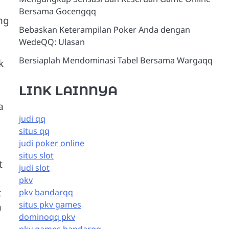
Bersama Gocengqq
ng
Bebaskan Keterampilan Poker Anda dengan
WedeQQ: Ulasan
Bersiaplah Mendominasi Tabel Bersama Wargaqq
k
LINK LAINNYA
a
judi qq
situs qq
judi poker online
situs slot
t
judi slot
pkv
t
pkv bandarqq
situs pkv games
h
dominoqq pkv
pkv games bandarqq