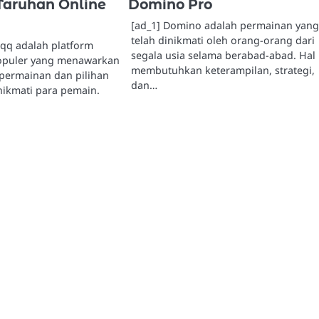
Taruhan Online
Domino Pro
[ad_1] Domino adalah permainan yan
telah dinikmati oleh orang-orang dari
iqq adalah platform
segala usia selama berabad-abad. Hal 
populer yang menawarkan
membutuhkan keterampilan, strategi,
permainan dan pilihan
dan…
nikmati para pemain.