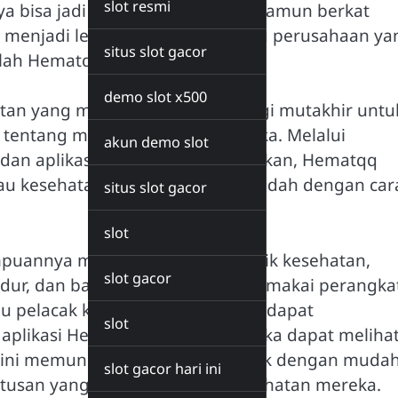
pkv
sbobet
slot resmi
a bisa jadi sangat melelahkan. Namun berkat
 menjadi lebih mudah. Salah satu perusahaan ya
pkv
judi bola
situs slot gacor
alah Hematqq.
pkv
judi bola
demo slot x500
tan yang menggunakan teknologi mutakhir untu
tentang metrik kesehatan mereka. Melalui
pkv
akun demo slot
dan aplikasi yang mudah digunakan, Hematqq
au kesehatan mereka dengan mudah dengan car
dominoqq
situs slot gacor
qq
slot
puannya melacak berbagai metrik kesehatan,
pkv
slot gacor
tidur, dan banyak lagi. Dengan memakai perangka
tau pelacak kebugaran, pengguna dapat
bandarqq
slot
aplikasi Hematqq, di mana mereka dapat meliha
al ini memungkinkan individu untuk dengan muda
qq
slot gacor hari ini
usan yang tepat mengenai kesehatan mereka.