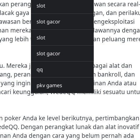
an perangkat lunak pelacakan lawan secara real
situs judi online
slot
lacak gaya bermain, kecenderungan, dan perilak
awasan berharga tentang cara mengeksploitasi
poker
slot gacor
han mereka. Dengan memahami lawannya deng
pkv games
slot
yang lebih tepat dan meningkatkan peluang mer
pkv
slot gacor
tu. Mereka juga menawarkan berbagai alat dan
qq
uang, perangkat lunak manajemen bankroll, dan
 yang ingin meningkatkan permainan Anda atau
pkv games
cari keunggulan, WedeQQ memiliki sesuatu untu
n poker Anda ke level berikutnya, pertimbangkan
edeQQ. Dengan perangkat lunak dan alat inovatif
inan Anda dengan cara yang belum pernah ada