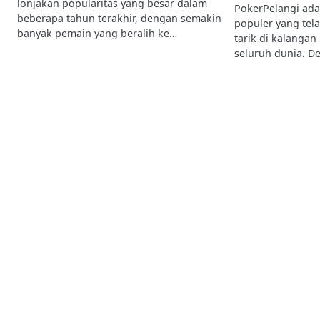
lonjakan popularitas yang besar dalam
PokerPelangi ada
beberapa tahun terakhir, dengan semakin
populer yang te
banyak pemain yang beralih ke…
tarik di kalanga
seluruh dunia. 