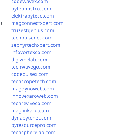
codewavex.com
byteboostco.com
elektrabyteco.com
magconnectxpert.com
g
truzestgenius.com
techpulsenet.com
zephyrtechxpert.com
infovortexco.com
digizinelab.com
techwavego.com
codepulsex.com
techscopetech.com
magdynoweb.com
innovexaroweb.com
techreviveco.com
maglinkaro.com
dynabytenet.com
bytesourcepro.com
techspherelab.com