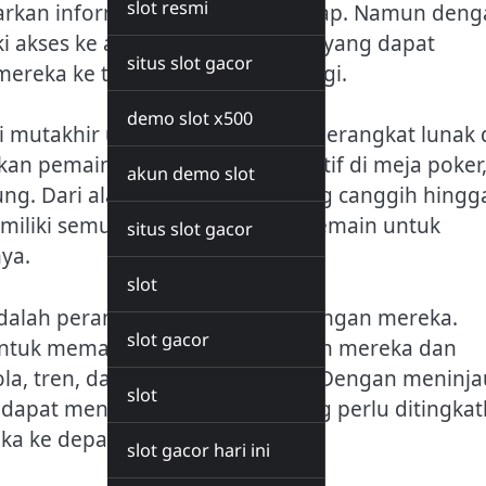
pkv
sbobet
slot resmi
arkan informasi yang tidak lengkap. Namun den
ki akses ke alat dan sumber daya yang dapat
pkv
judi bola
situs slot gacor
eka ke tingkat yang lebih tinggi.
pkv
judi bola
demo slot x500
 mutakhir untuk pemain poker. Perangkat lunak
kan pemain keunggulan kompetitif di meja poker
pkv
akun demo slot
ng. Dari alat analisis tangan yang canggih hingg
miliki semua yang dibutuhkan pemain untuk
dominoqq
situs slot gacor
ya.
qq
slot
dalah perangkat lunak analisis tangan mereka.
pkv
slot gacor
ntuk memasukkan riwayat tangan mereka dan
a, tren, dan potensi kesalahan. Dengan meninja
bandarqq
slot
dapat mengidentifikasi area yang perlu ditingka
ka ke depan.
qq
slot gacor hari ini