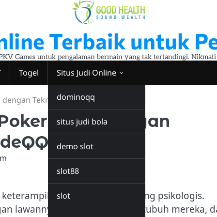
nline Terbaik untuk P
PKV Games untuk pengalaman bermain yang tak tertandingi. Nikmati 
T
Togel
Situs Judi Online
Poker Online
dominoqq
a dengan Teknologi Mutakhir WedeQQ
 Poker Anda dengan
pkv
Taruhan Bola
situs judi bola
edeQQ
bandarqq
sbobet
Judi Slot Online
demo slot
om
qq
sbobet88
slot88
eterampilan, strategi, dan perang psikologis.
domino 99
mix parlay
slot
gan lawannya, membaca bahasa tubuh mereka, d