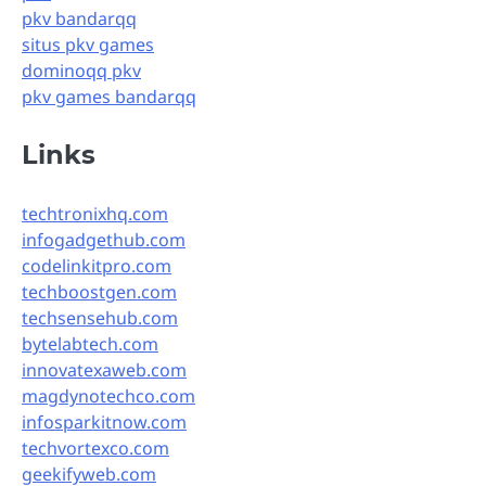
pkv bandarqq
situs pkv games
dominoqq pkv
pkv games bandarqq
Links
techtronixhq.com
infogadgethub.com
codelinkitpro.com
techboostgen.com
techsensehub.com
bytelabtech.com
innovatexaweb.com
magdynotechco.com
infosparkitnow.com
techvortexco.com
geekifyweb.com