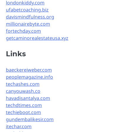
londonkiddy.com
ufabetcoaching.biz
davismindfulness.org
millionairebyte.com
fortechday.com
getcaminorealestateusa.xyz
Links
baeckereiweber.com
peoplemagazine.info
techashes.com
canyouwash.co
havadisantalya.com
techdtimes.com
techieboot.com
gundembalikesir.com
itechar.com