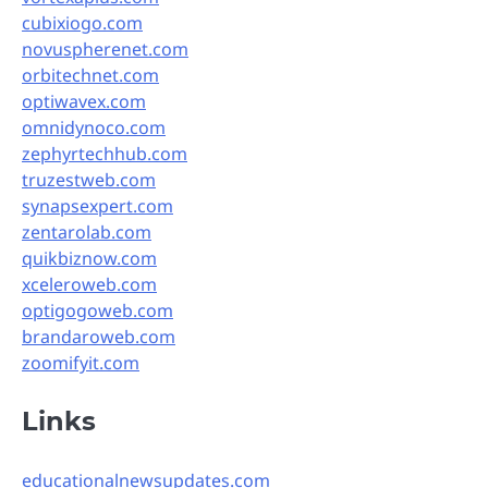
cubixiogo.com
novuspherenet.com
orbitechnet.com
optiwavex.com
omnidynoco.com
zephyrtechhub.com
truzestweb.com
synapsexpert.com
zentarolab.com
quikbiznow.com
xceleroweb.com
optigogoweb.com
brandaroweb.com
zoomifyit.com
Links
educationalnewsupdates.com