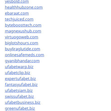
yesbold.com
healthhubzone.com
ebaraat.com
techjuiced.com
byteboosttech.com
magnexushub.com
virtuogoweb.com
biglotshours.com
buyliraglutide.com
onlinesafemeds.com
gyanibhandar.com
ufabetwarp.biz
ufabetclip.biz
expertufabet.biz
fantasyufabet.biz
ufabetsiam.biz
swissufabet.biz
ufabetbusiness.biz
greenufabet.biz