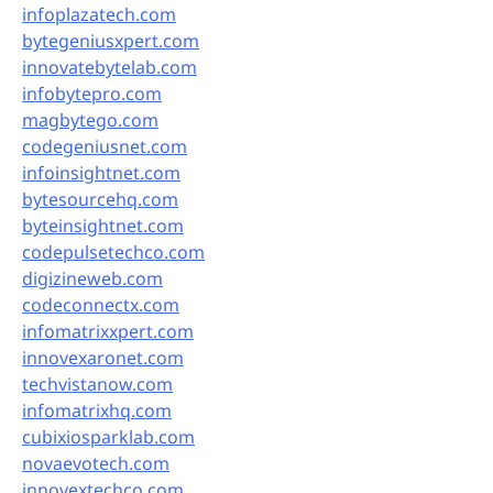
infoplazatech.com
bytegeniusxpert.com
innovatebytelab.com
infobytepro.com
magbytego.com
codegeniusnet.com
infoinsightnet.com
bytesourcehq.com
byteinsightnet.com
codepulsetechco.com
digizineweb.com
codeconnectx.com
infomatrixxpert.com
innovexaronet.com
techvistanow.com
infomatrixhq.com
cubixiosparklab.com
novaevotech.com
innovextechco.com