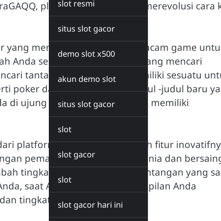
pkv
sbobet
slot resmi
araGAQQ, platform inovatif yang merevolusi cara k
pkv
judi bola
situs slot gacor
ir yang menawarkan berbagai macam game untu
pkv
judi bola
demo slot x500
kah Anda seorang gamer kasual yang mencari
cari tantangan, Waragaqq memiliki sesuatu unt
pkv
akun demo slot
rti poker dan domino hingga judul -judul baru y
 di ujung kursi Anda, Waragaqq memiliki
dominoqq
situs slot gacor
qq
slot
 platform game lainnya adalah fitur inovatifny
pkv
slot gacor
an pemain lain dari seluruh dunia dan bersain
mbah tingkat kegembiraan dan tantangan yang s
bandarqq
slot
nda, saat Anda menguji keterampilan Anda
dan tingkat keterampilan.
qq
slot gacor hari ini