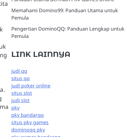
ita
Memahami Domino99: Panduan Utama untuk
Pemula
Pengertian DominoQQ: Panduan Lengkap untuk
k
Pemula
uk
LINK LAINNYA
ang
judi qq
situs qq
judi poker online
a.
situs slot
g
judi slot
ama
pkv
pkv bandarqq
situs pkv games
dominoqq pkv
pkv games bandarqq