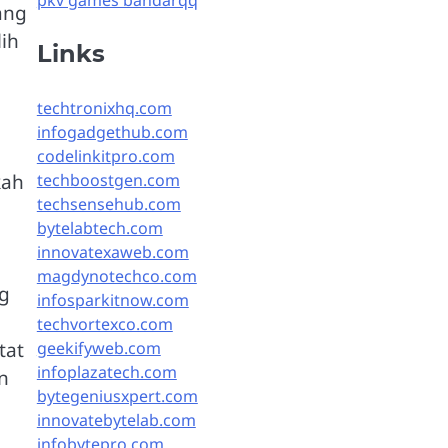
ang
ih
Links
techtronixhq.com
infogadgethub.com
codelinkitpro.com
techboostgen.com
kah
techsensehub.com
bytelabtech.com
innovatexaweb.com
magdynotechco.com
ng
infosparkitnow.com
techvortexco.com
geekifyweb.com
tat
infoplazatech.com
n
bytegeniusxpert.com
innovatebytelab.com
infobytepro.com