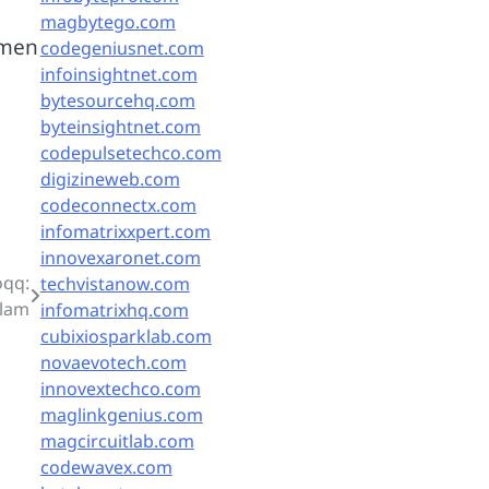
magbytego.com
tmen
codegeniusnet.com
infoinsightnet.com
bytesourcehq.com
byteinsightnet.com
codepulsetechco.com
digizineweb.com
codeconnectx.com
infomatrixxpert.com
innovexaronet.com
oqq:
techvistanow.com
alam
infomatrixhq.com
cubixiosparklab.com
novaevotech.com
innovextechco.com
maglinkgenius.com
magcircuitlab.com
codewavex.com