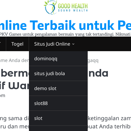
nline Terbaik untuk P
PKV Games untuk pengalaman bermain yang tak tertandingi. Nikmati 
T
Togel
Situs Judi Online
Poker Online
dominoqq
me Anda dengan platform inovatif Wargaqq
 bermain game Anda
pkv
Taruhan Bola
situs judi bola
tif Wargaqq
bandarqq
sbobet
Judi Slot Online
demo slot
om
qq
sbobet88
slot88
g sama di platform yang sudah ketinggalan za
domino 99
mix parlay
slot
ru dan menarik yang akan membuat Anda terhib