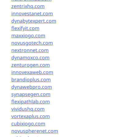
zentrixhq.com
innovestanet.com
dynabytexpert.com
flexifyit.com
maxxiogo.com
novusgotech.com
nextronnet.com
dynamoxco.com
zenturogen.com
innovexaweb.com
brandioplus.com
dynawebpro.com
synapsegen.com
flexipathlab.com
vividushq.com
vortexaplus.com
cubixiogo.com
novuspherenet.com