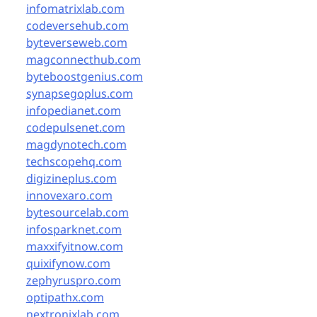
infomatrixlab.com
codeversehub.com
byteverseweb.com
magconnecthub.com
byteboostgenius.com
synapsegoplus.com
infopedianet.com
codepulsenet.com
magdynotech.com
techscopehq.com
digizineplus.com
innovexaro.com
bytesourcelab.com
infosparknet.com
maxxifyitnow.com
quixifynow.com
zephyruspro.com
optipathx.com
nextronixlab.com