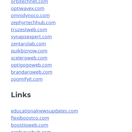
orbitechnet.com
optiwavex.com
omnidynoco.com
zephyrtechhub.com
truzestweb.com
synapsexpert.com
zentarolab.com
quikbiznow.com
xceleroweb.com
optigogoweb.com
brandaroweb.com
zoomifyit.com
Links
educationalnewsupdates.com
flexiboostco.com
boostioweb.com
zephyrushub.com