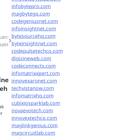
infobytepro.com
magbytego.com
codegeniusnet.com
infoinsightnet.com
bytesourcehq.com
kan:
byteinsightnet.com
main
codepulsetechco.com
digizineweb.com
codeconnectx.com
infomatrixxpert.com
ine
innovexaronet.com
techvistanow.com
leh
infomatrixhq.com
cubixiosparklab.com
ak
novaevotech.com
er
innovextechco.com
maglinkgenius.com
magcircuitlab.com