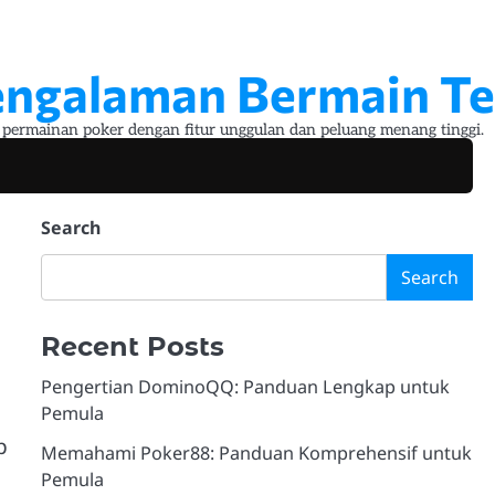
engalaman Bermain Te
permainan poker dengan fitur unggulan dan peluang menang tinggi.
Search
Search
Recent Posts
Pengertian DominoQQ: Panduan Lengkap untuk
Pemula
p
Memahami Poker88: Panduan Komprehensif untuk
Pemula