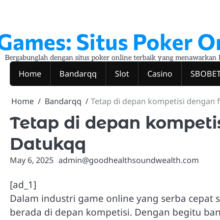
Skip
to
content
Games: Situs Poker O
Bergabunglah dengan situs poker online terbaik yang menawarkan 
Home
Bandarqq
Slot
Casino
SBOBE
Home
Bandarqq
Tetap di depan kompetisi dengan 
Tetap di depan kompeti
Datukqq
May 6, 2025
admin@goodhealthsoundwealth.com
[ad_1]
Dalam industri game online yang serba cepat sa
berada di depan kompetisi. Dengan begitu ba