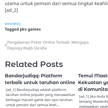
utama untuk pemain dari semua tingkat keahli
[ad_2]
BANDARQQ
Tagged
pkv games
Pengalaman Poker Online Terbaik: Mengapa
Post
Depoqq Wajib Dicoba
navigation
Related Posts
Bandarjudiqq: Platform
Temui Mast
terbaik untuk taruhan online
Kekuatan y
di Komunit
[ad_1] Bandarjudiqq adalah platform
taruhan online populer yang menawarkan
[ad_1] Jika Anda
berbagai macam game dan opsi taruhan
tentang Masterd
untuk pemain dari semua level.…
melewatkan salah 