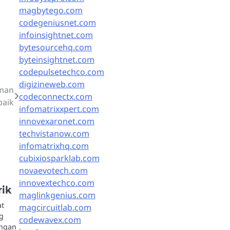
magbytego.com
codegeniusnet.com
infoinsightnet.com
bytesourcehq.com
byteinsightnet.com
codepulsetechco.com
digizineweb.com
aman
codeconnectx.com
baik
infomatrixxpert.com
innovexaronet.com
techvistanow.com
infomatrixhq.com
cubixiosparklab.com
novaevotech.com
innovextechco.com
rik
maglinkgenius.com
at
magcircuitlab.com
ng
codewavex.com
ungan