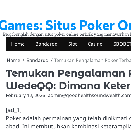
Skip
to
content
Games: Situs Poker O
Bergabunglah dengan situs poker online terbaik yang menawarkan 
Home
Bandarqq
Slot
Casino
SBOBE
Home
Bandarqq
Temukan Pengalaman Poker Terba
Temukan Pengalaman P
WedeQQ: Dimana Keter
February 12, 2026
admin@goodhealthsoundwealth.co
[ad_1]
Poker adalah permainan yang telah dinikmati 
abad. Ini membutuhkan kombinasi keterampila