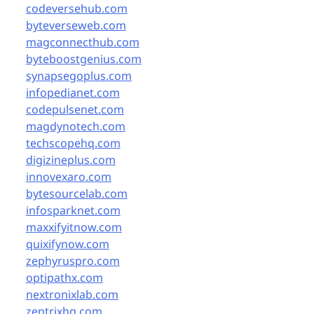
codeversehub.com
byteverseweb.com
magconnecthub.com
byteboostgenius.com
synapsegoplus.com
infopedianet.com
codepulsenet.com
magdynotech.com
techscopehq.com
digizineplus.com
innovexaro.com
bytesourcelab.com
infosparknet.com
maxxifyitnow.com
quixifynow.com
zephyruspro.com
optipathx.com
nextronixlab.com
zentrixhq.com