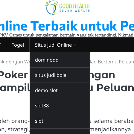
nline Terbaik untuk P
PKV Games untuk pengalaman bermain yang tak tertandingi. Nikmati 
T
Togel
Situs Judi Online
Poker Online
dominoqq
ik dengan WedeQQ: Dimana Keterampilan Bertemu Pelua
oker Terbaik dengan
pkv
Taruhan Bola
situs judi bola
ampilan Bertemu Pelua
bandarqq
sbobet
Judi Slot Online
demo slot
m
qq
sbobet88
slot88
oleh orang-orang di seluruh dunia selama beraba
domino 99
mix parlay
slot
n, strategi, dan keberuntungan, menjadikannya