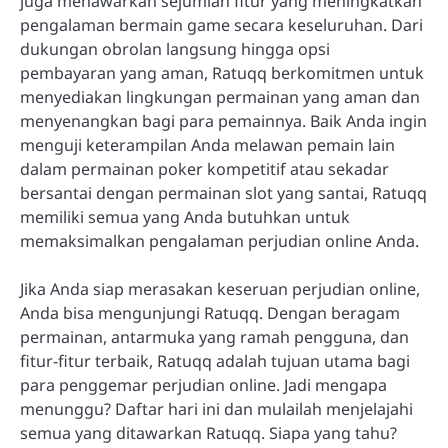
juga menawarkan sejumlah fitur yang meningkatkan
pengalaman bermain game secara keseluruhan. Dari
dukungan obrolan langsung hingga opsi
pembayaran yang aman, Ratuqq berkomitmen untuk
menyediakan lingkungan permainan yang aman dan
menyenangkan bagi para pemainnya. Baik Anda ingin
menguji keterampilan Anda melawan pemain lain
dalam permainan poker kompetitif atau sekadar
bersantai dengan permainan slot yang santai, Ratuqq
memiliki semua yang Anda butuhkan untuk
memaksimalkan pengalaman perjudian online Anda.
Jika Anda siap merasakan keseruan perjudian online,
Anda bisa mengunjungi Ratuqq. Dengan beragam
permainan, antarmuka yang ramah pengguna, dan
fitur-fitur terbaik, Ratuqq adalah tujuan utama bagi
para penggemar perjudian online. Jadi mengapa
menunggu? Daftar hari ini dan mulailah menjelajahi
semua yang ditawarkan Ratuqq. Siapa yang tahu?