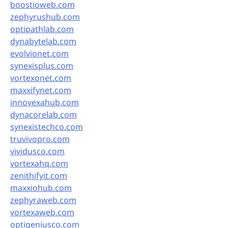
boostioweb.com
zephyrushub.com
optipathlab.com
dynabytelab.com
evolvionet.com
synexisplus.com
vortexonet.com
maxxifynet.com
innovexahub.com
dynacorelab.com
synexistechco.com
truvivopro.com
vividusco.com
vortexahq.com
zenithifyit.com
maxxiohub.com
zephyraweb.com
vortexaweb.com
optigeniusco.com