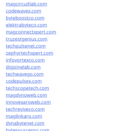
magcircuitlab.com
codewavex.com
byteboostco.com
elektrabyteco.com
magconnectxpert.com
truzestgenius.com
techpulsenet.com
zephyrtechxpert.com
infovortexco.com
digizinelab.com
techwavego.com
codepulsex.com
techscopetech.com
magdynoweb.com
innovexaroweb.com
techreviveco.com
maglinkaro.com
dynabytenet.com
bytesourcepro.com