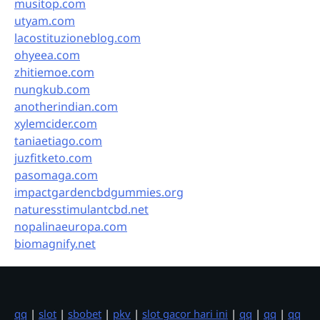
musitop.com
utyam.com
lacostituzioneblog.com
ohyeea.com
zhitiemoe.com
nungkub.com
anotherindian.com
xylemcider.com
taniaetiago.com
juzfitketo.com
pasomaga.com
impactgardencbdgummies.org
naturesstimulantcbd.net
nopalinaeuropa.com
biomagnify.net
qq
|
slot
|
sbobet
|
pkv
|
slot gacor hari ini
|
qq
|
qq
|
qq