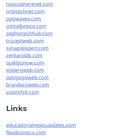
novuspherenet.com
orbitechnet.com
optiwavex.com
omnidynoco.com
zephyrtechhub.com
truzestweb.com
synapsexpert.com
zentarolab.com
quikbiznow.com
xceleroweb.com
optigogoweb.com
brandaroweb.com
zoomifyit.com
Links
educationalnewsupdates.com
flexiboostco.com