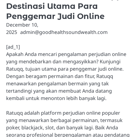
Destinasi Utama Para
Penggemar Judi Online
December 10,
2025
admin@goodhealthsoundwealth.com
[ad_1]
Apakah Anda mencari pengalaman perjudian online
yang mendebarkan dan mengasyikkan? Kunjungi
Ratuqq, tujuan utama para penggemar judi online.
Dengan beragam permainan dan fitur, Ratuqq
menawarkan pengalaman bermain yang tak
tertandingi yang akan membuat Anda datang
kembali untuk menonton lebih banyak lagi.
Ratuqq adalah platform perjudian online populer
yang menawarkan berbagai permainan, termasuk
poker, blackjack, slot, dan banyak lagi. Baik Anda
seorang profesional berpengalaman atau pendatang