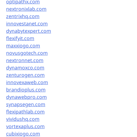
optipathx.com
nextronixlab.com
zentrixhq.com
innovestanet.com
dynabytexpert.com
flexifyit.com
maxxiogo.com
novusgotech.com
nextronnet.com
dynamoxco.com
zenturogen.com
innovexaweb.com
brandioplus.com
dynawebpro.com
synapsegen.com
flexipathlab.com
vividushq.com
vortexaplus.com
cubixiogo.com