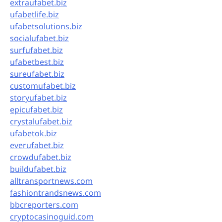
extraufabet.biz
ufabetlife.biz
ufabetsolutions.biz
socialufabet.biz
surfufabet.biz
ufabetbest.biz
sureufabet.biz
customufabet.biz
storyufabet.biz
epicufabet.biz
crystalufabet.biz
ufabetok.biz
everufabet.biz
crowdufabet.biz
buildufabet.biz
alltransportnews.com
fashiontrandsnews.com
bbcreporters.com
cryptocasinoguid.com