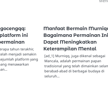
Men
 gocengqq:
Manfaat Bermain Murniq
latform ini
Bagaimana Permainan In
permainan
Dapat Meningkatkan
Keterampilan Mental
erapa tahun terakhir,
 telah menjadi semakin
[ad_1] Murniqq, juga dikenal sebagai
sejumlah platform yang
Mancala, adalah permainan papan
bang menawarkan
tradisional yang telah dimainkan sela
nan…
berabad-abad di berbagai budaya di
seluruh…