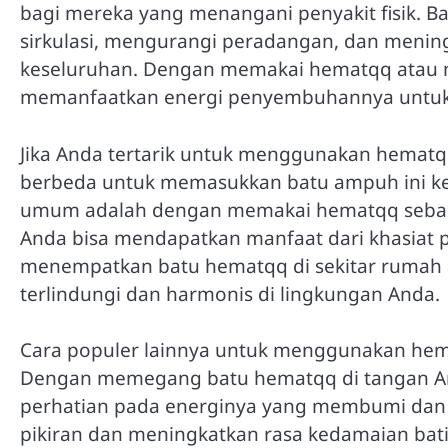
bagi mereka yang menangani penyakit fisik. 
sirkulasi, mengurangi peradangan, dan meningk
keseluruhan. Dengan memakai hematqq atau m
memanfaatkan energi penyembuhannya untuk
Jika Anda tertarik untuk menggunakan hemat
berbeda untuk memasukkan batu ampuh ini ke d
umum adalah dengan memakai hematqq sebagai
Anda bisa mendapatkan manfaat dari khasiat
menempatkan batu hematqq di sekitar rumah a
terlindungi dan harmonis di lingkungan Anda.
Cara populer lainnya untuk menggunakan hemat
Dengan memegang batu hematqq di tangan An
perhatian pada energinya yang membumi d
pikiran dan meningkatkan rasa kedamaian bati