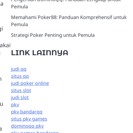
ka
Pemula
Memahami Poker88: Panduan Komprehensif untuk
Pemula
i
Strategi Poker Penting untuk Pemula
akai
LINK LAINNYA
l
judi qq
situs qq
n
judi poker online
situs slot
judi slot
tu
pkv
pkv bandarqq
situs pkv games
dominoqq pkv
a
pkv games bandarqq