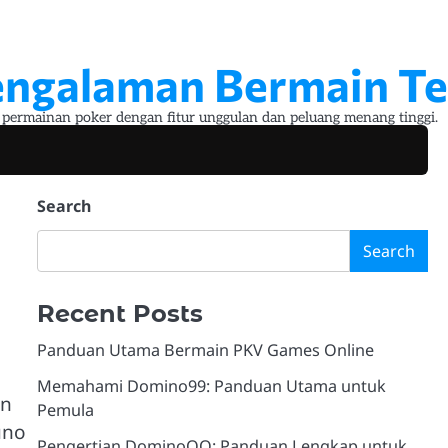
engalaman Bermain Te
permainan poker dengan fitur unggulan dan peluang menang tinggi.
Search
Search
Recent Posts
Panduan Utama Bermain PKV Games Online
Memahami Domino99: Panduan Utama untuk
an
Pemula
uno
Pengertian DominoQQ: Panduan Lengkap untuk