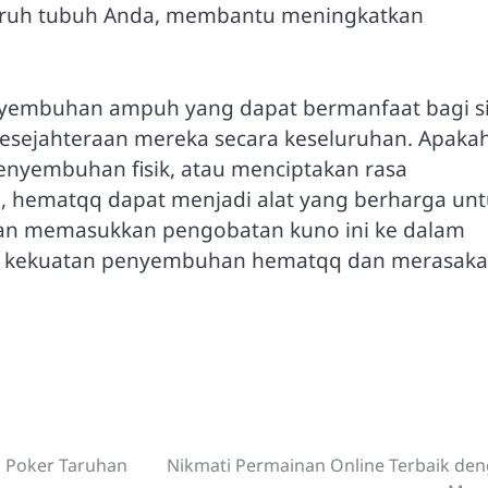
uruh tubuh Anda, membantu meningkatkan
nyembuhan ampuh yang dapat bermanfaat bagi s
kesejahteraan mereka secara keseluruhan. Apaka
enyembuhan fisik, atau menciptakan rasa
 hematqq dapat menjadi alat yang berharga unt
n memasukkan pengobatan kuno ini ke dalam
an kekuatan penyembuhan hematqq dan merasak
 Poker Taruhan
Nikmati Permainan Online Terbaik de