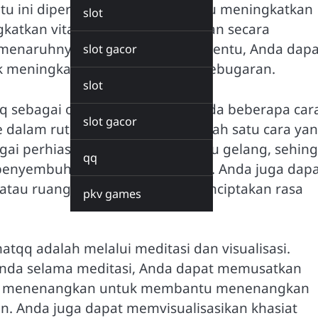
Batu ini dipercaya dapat membantu meningkatkan
situs judi online
slot
atkan vitalitas dan kesejahteraan secara
enaruhnya di bagian tubuh tertentu, Anda dapa
poker
slot gacor
 meningkatkan kesehatan dan kebugaran.
pkv games
slot
qq sebagai obat penyembuhan, ada beberapa car
pkv
slot gacor
alam rutinitas harian Anda. Salah satu cara ya
 perhiasan, seperti kalung atau gelang, sehin
qq
 penyembuhannya sepanjang hari. Anda juga dap
tau ruang kerja Anda untuk menciptakan rasa
pkv games
qq adalah melalui meditasi dan visualisasi.
da selama meditasi, Anda dapat memusatkan
an menenangkan untuk membantu menenangkan
n. Anda juga dapat memvisualisasikan khasiat