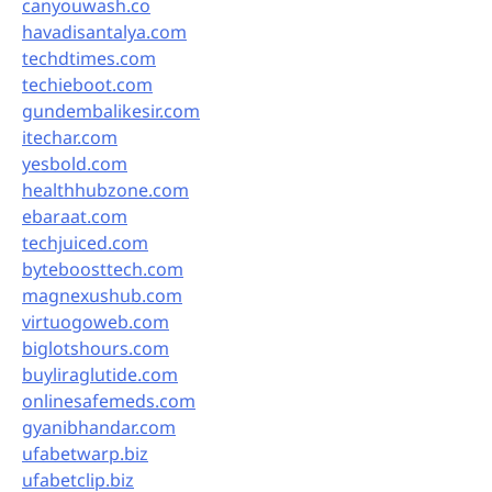
canyouwash.co
havadisantalya.com
techdtimes.com
techieboot.com
gundembalikesir.com
itechar.com
yesbold.com
healthhubzone.com
ebaraat.com
techjuiced.com
byteboosttech.com
magnexushub.com
virtuogoweb.com
biglotshours.com
buyliraglutide.com
onlinesafemeds.com
gyanibhandar.com
ufabetwarp.biz
ufabetclip.biz