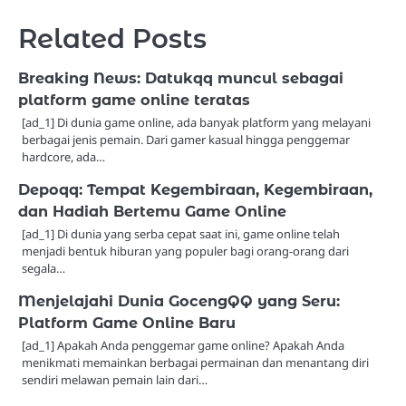
Related Posts
Breaking News: Datukqq muncul sebagai
platform game online teratas
[ad_1] Di dunia game online, ada banyak platform yang melayani
berbagai jenis pemain. Dari gamer kasual hingga penggemar
hardcore, ada…
Depoqq: Tempat Kegembiraan, Kegembiraan,
dan Hadiah Bertemu Game Online
[ad_1] Di dunia yang serba cepat saat ini, game online telah
menjadi bentuk hiburan yang populer bagi orang-orang dari
segala…
Menjelajahi Dunia GocengQQ yang Seru:
Platform Game Online Baru
[ad_1] Apakah Anda penggemar game online? Apakah Anda
menikmati memainkan berbagai permainan dan menantang diri
sendiri melawan pemain lain dari…