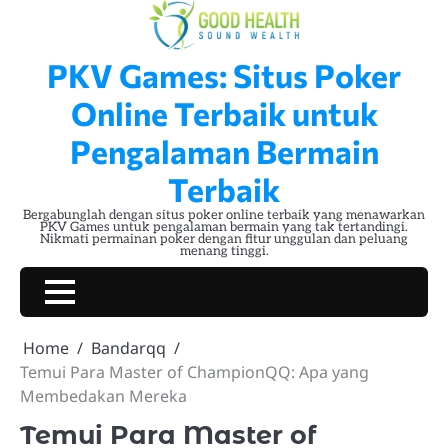
Skip
to
content
PKV Games: Situs Poker
Online Terbaik untuk
Pengalaman Bermain
Terbaik
Bergabunglah dengan situs poker online terbaik yang menawarkan
PKV Games untuk pengalaman bermain yang tak tertandingi.
Nikmati permainan poker dengan fitur unggulan dan peluang
menang tinggi.
Home
Bandarqq
Temui Para Master of ChampionQQ: Apa yang
Membedakan Mereka
Temui Para Master of