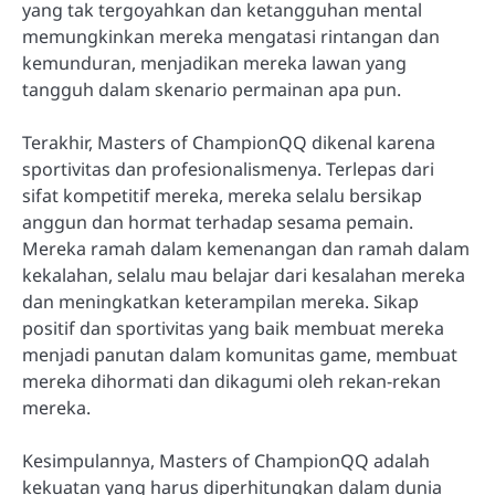
yang tak tergoyahkan dan ketangguhan mental
memungkinkan mereka mengatasi rintangan dan
kemunduran, menjadikan mereka lawan yang
tangguh dalam skenario permainan apa pun.
Terakhir, Masters of ChampionQQ dikenal karena
sportivitas dan profesionalismenya. Terlepas dari
sifat kompetitif mereka, mereka selalu bersikap
anggun dan hormat terhadap sesama pemain.
Mereka ramah dalam kemenangan dan ramah dalam
kekalahan, selalu mau belajar dari kesalahan mereka
dan meningkatkan keterampilan mereka. Sikap
positif dan sportivitas yang baik membuat mereka
menjadi panutan dalam komunitas game, membuat
mereka dihormati dan dikagumi oleh rekan-rekan
mereka.
Kesimpulannya, Masters of ChampionQQ adalah
kekuatan yang harus diperhitungkan dalam dunia