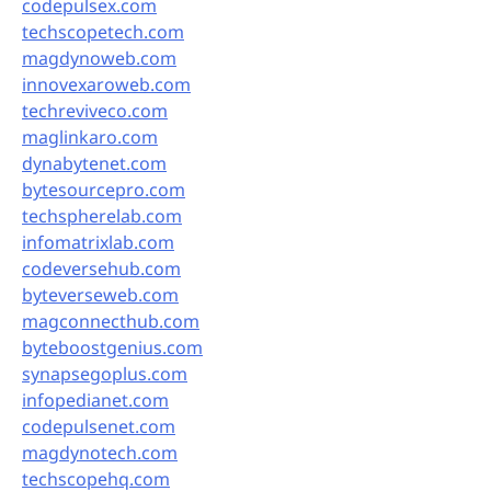
codepulsex.com
techscopetech.com
magdynoweb.com
innovexaroweb.com
techreviveco.com
maglinkaro.com
dynabytenet.com
bytesourcepro.com
techspherelab.com
infomatrixlab.com
codeversehub.com
byteverseweb.com
magconnecthub.com
byteboostgenius.com
synapsegoplus.com
infopedianet.com
codepulsenet.com
magdynotech.com
techscopehq.com