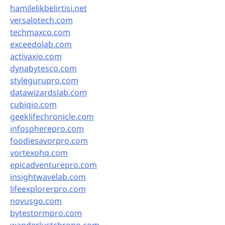
hamilelikbelirtisi.net
versalotech.com
techmaxco.com
exceedolab.com
activaxio.com
dynabytesco.com
stylegurupro.com
datawizardslab.com
cubiqio.com
geeklifechronicle.com
infospherepro.com
foodiesavorpro.com
vortexohq.com
epicadventurepro.com
insightwavelab.com
lifeexplorerpro.com
novusgo.com
bytestormpro.com