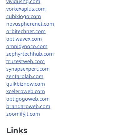
vividushq.com
vortexaplus.com
cubixiogo.com
novuspherenet.com
orbitechnet.com
optiwavex.com
omnidynoco.com
zephyrtechhub.com
truzestweb.com
synapsexpert.com
zentarolab.com
quikbiznow.com
xceleroweb.com
optigogoweb.com
brandaroweb.com
zoomifyit.com
Links