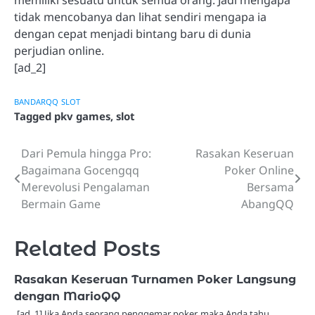
memiliki sesuatu untuk semua orang. Jadi mengapa
tidak mencobanya dan lihat sendiri mengapa ia
dengan cepat menjadi bintang baru di dunia
perjudian online.
[ad_2]
BANDARQQ
SLOT
Tagged
pkv games
,
slot
Dari Pemula hingga Pro:
Rasakan Keseruan
Post
Bagaimana Gocengqq
Poker Online
navigation
Merevolusi Pengalaman
Bersama
Bermain Game
AbangQQ
Related Posts
Rasakan Keseruan Turnamen Poker Langsung
dengan MarioQQ
[ad_1] Jika Anda seorang penggemar poker, maka Anda tahu