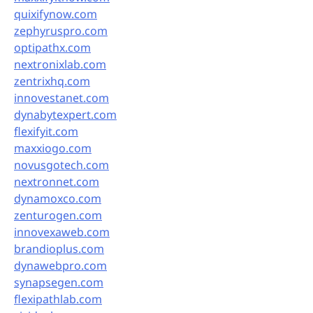
quixifynow.com
zephyruspro.com
optipathx.com
nextronixlab.com
zentrixhq.com
innovestanet.com
dynabytexpert.com
flexifyit.com
maxxiogo.com
novusgotech.com
nextronnet.com
dynamoxco.com
zenturogen.com
innovexaweb.com
brandioplus.com
dynawebpro.com
synapsegen.com
flexipathlab.com