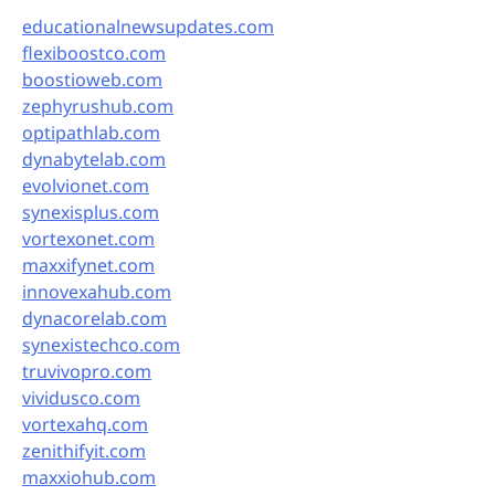
educationalnewsupdates.com
flexiboostco.com
boostioweb.com
zephyrushub.com
optipathlab.com
dynabytelab.com
evolvionet.com
synexisplus.com
vortexonet.com
maxxifynet.com
innovexahub.com
dynacorelab.com
synexistechco.com
truvivopro.com
vividusco.com
vortexahq.com
zenithifyit.com
maxxiohub.com