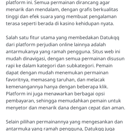
platform ini. Semua permainan dirancang agar
menarik dan mendalam, dengan grafis berkualitas
tinggi dan efek suara yang membuat pengalaman
terasa seperti berada di kasino kehidupan nyata.
Salah satu fitur utama yang membedakan Datukqq
dari platform perjudian online lainnya adalah
antarmukanya yang ramah pengguna. Situs web ini
mudah dinavigasi, dengan semua permainan disusun
rapi ke dalam kategori dan subkategori. Pemain
dapat dengan mudah menemukan permainan
favoritnya, memasang taruhan, dan melacak
kemenangannya hanya dengan beberapa klik.
Platform ini juga menawarkan berbagai opsi
pembayaran, sehingga memudahkan pemain untuk
menyetor dan menarik dana dengan cepat dan aman.
Selain pilihan permainannya yang mengesankan dan
antarmuka yang ramah pengguna, Datukqq juga