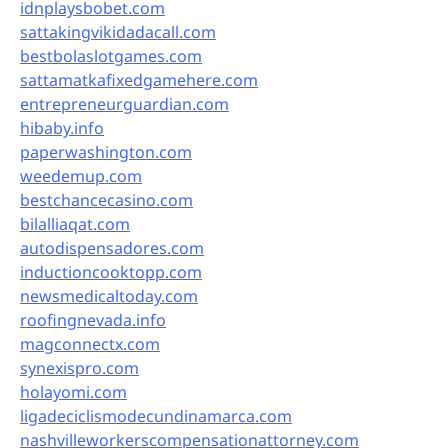
idnplaysbobet.com
sattakingvikidadacall.com
bestbolaslotgames.com
sattamatkafixedgamehere.com
entrepreneurguardian.com
hibaby.info
paperwashington.com
weedemup.com
bestchancecasino.com
bilalliaqat.com
autodispensadores.com
inductioncooktopp.com
newsmedicaltoday.com
roofingnevada.info
magconnectx.com
synexispro.com
holayomi.com
ligadeciclismodecundinamarca.com
nashvilleworkerscompensationattorney.com