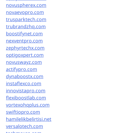
novuspherex.com
novaevopro.com
trusparktech.com
trubrandzhq.com
boostifynet.com
nexventpro.com
zephyrtechx.com
optigoxpert.com
novuswayz.com
actifypro.com
dynaboostx.com
instaflexco.com
innovistapro.com
flexiboostlab.com
vortexohqplus.com
swiftiopro.com
hamilelikbelirtisi.net
versalotech.com