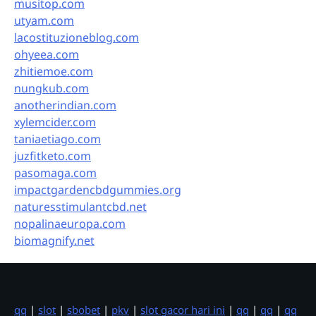
musitop.com
utyam.com
lacostituzioneblog.com
ohyeea.com
zhitiemoe.com
nungkub.com
anotherindian.com
xylemcider.com
taniaetiago.com
juzfitketo.com
pasomaga.com
impactgardencbdgummies.org
naturesstimulantcbd.net
nopalinaeuropa.com
biomagnify.net
qq
|
slot
|
sbobet
|
pkv
|
slot gacor hari ini
|
qq
|
qq
|
qq