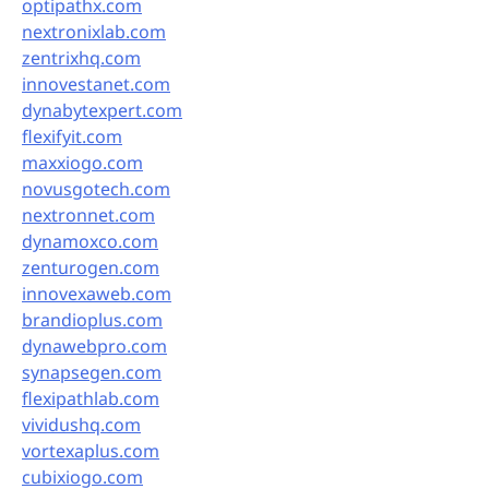
optipathx.com
nextronixlab.com
zentrixhq.com
innovestanet.com
dynabytexpert.com
flexifyit.com
maxxiogo.com
novusgotech.com
nextronnet.com
dynamoxco.com
zenturogen.com
innovexaweb.com
brandioplus.com
dynawebpro.com
synapsegen.com
flexipathlab.com
vividushq.com
vortexaplus.com
cubixiogo.com