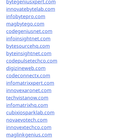
bytegeniusxpert.com
innovatebytelab.com
infobytepro.com
magbytego.com
codegeniusnet.com
infoinsightnet.com
bytesourcehq.com
byteinsightnet.com
codepulsetechco.com
digizineweb.com
codeconnectx.com
infomatrixxpert.com
innovexaronet.com
techvistanow.com
infomatrixhq.com
cubixiosparklab.com
novaevotech.com
innovextechco.com
maglinkgenius.com