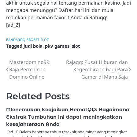
akhir untuk segala hal tentang permainan kasino. Jadi
mengapa menunggu? Daftar hari ini dan mulai
mainkan permainan favorit Anda di Ratuqq!
[ad_2]
BANDARQQ
SBOBET
SLOT
Tagged
judi bola
,
pkv games
,
slot
Masterdomino99:
Rajaqq: Pusat Hiburan dan
Post
Raja Permainan
Kegembiraan bagi Para
navigation
Domino Online
Gamer di Mana Saja
Related Posts
Menemukan keajaiban HematQQ: Bagaimana
Ekstrak Tumbuhan ini dapat meningkatkan
kesejahteraan Anda
[ad_1] Dalam beberapa tahun terakhir, ada minat yang meningkat