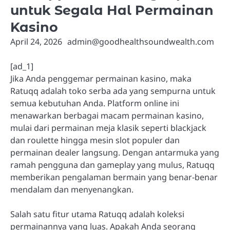
untuk Segala Hal Permainan
Kasino
April 24, 2026
admin@goodhealthsoundwealth.com
[ad_1]
Jika Anda penggemar permainan kasino, maka
Ratuqq adalah toko serba ada yang sempurna untuk
semua kebutuhan Anda. Platform online ini
menawarkan berbagai macam permainan kasino,
mulai dari permainan meja klasik seperti blackjack
dan roulette hingga mesin slot populer dan
permainan dealer langsung. Dengan antarmuka yang
ramah pengguna dan gameplay yang mulus, Ratuqq
memberikan pengalaman bermain yang benar-benar
mendalam dan menyenangkan.
Salah satu fitur utama Ratuqq adalah koleksi
permainannya yang luas. Apakah Anda seorang