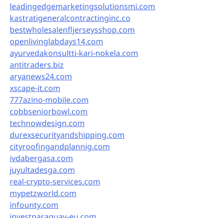
leadingedgemarketingsolutionsmi.com
kastratigeneralcontractinginc.co
bestwholesalenfljerseysshop.com
openlivinglabdays14.com
ayurvedakonsultti-kari-nokela.com
antitraders.biz
aryanews24.com
xscape-it.com
777azino-mobile.com
cobbseniorbowl.com
technowdesign.com
durexsecurityandshipping.com
cityroofingandplannig.com
ivdabergasa.com
juyultadesga.com
real-crypto-services.com
mypetzworld.com
infounty.com
investparaguay-eu.com