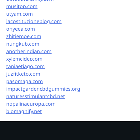
musitop.com
utyam.com
lacostituzioneblog.com
ohyeea.com
zhitiemoe.com
nungkub.com
anotherindian.com
xylemcider.com
taniaetiago.com
juzfitketo.com
pasomaga.com
impactgardencbdgummies.org
naturesstimulantcbd.net
nopalinaeuropa.com
biomagnify.net