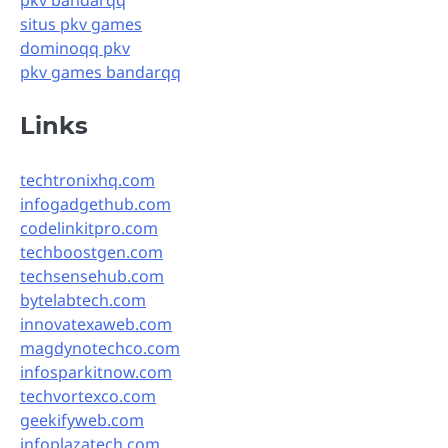
pkv bandarqq
situs pkv games
dominoqq pkv
pkv games bandarqq
Links
techtronixhq.com
infogadgethub.com
codelinkitpro.com
techboostgen.com
techsensehub.com
bytelabtech.com
innovatexaweb.com
magdynotechco.com
infosparkitnow.com
techvortexco.com
geekifyweb.com
infoplazatech.com