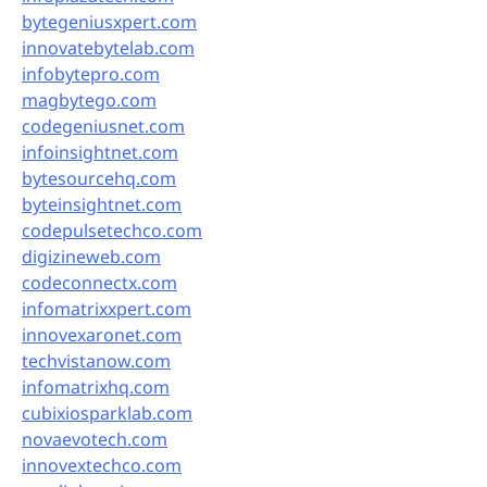
bytegeniusxpert.com
innovatebytelab.com
infobytepro.com
magbytego.com
codegeniusnet.com
infoinsightnet.com
bytesourcehq.com
byteinsightnet.com
codepulsetechco.com
digizineweb.com
codeconnectx.com
infomatrixxpert.com
innovexaronet.com
techvistanow.com
infomatrixhq.com
cubixiosparklab.com
novaevotech.com
innovextechco.com