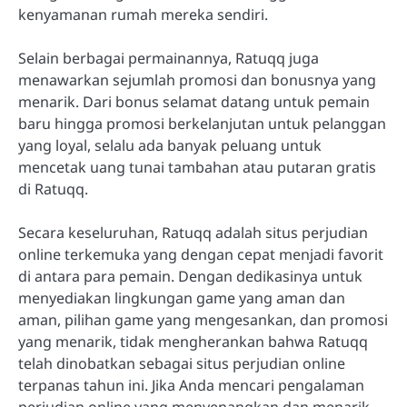
kenyamanan rumah mereka sendiri.
Selain berbagai permainannya, Ratuqq juga
menawarkan sejumlah promosi dan bonusnya yang
menarik. Dari bonus selamat datang untuk pemain
baru hingga promosi berkelanjutan untuk pelanggan
yang loyal, selalu ada banyak peluang untuk
mencetak uang tunai tambahan atau putaran gratis
di Ratuqq.
Secara keseluruhan, Ratuqq adalah situs perjudian
online terkemuka yang dengan cepat menjadi favorit
di antara para pemain. Dengan dedikasinya untuk
menyediakan lingkungan game yang aman dan
aman, pilihan game yang mengesankan, dan promosi
yang menarik, tidak mengherankan bahwa Ratuqq
telah dinobatkan sebagai situs perjudian online
terpanas tahun ini. Jika Anda mencari pengalaman