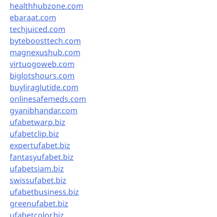
healthhubzone.com
ebaraat.com
techjuiced.com
byteboosttech.com
magnexushub.com
virtuogoweb.com
biglotshours.com
buyliraglutide.com
onlinesafemeds.com
gyanibhandar.com
ufabetwarp.biz
ufabetclip.biz
expertufabet.biz
fantasyufabet.biz
ufabetsiam.biz
swissufabet.biz
ufabetbusiness.biz
greenufabet.biz
ufabetcolor.biz