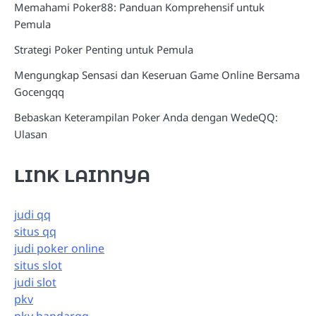
Memahami Poker88: Panduan Komprehensif untuk
Pemula
Strategi Poker Penting untuk Pemula
Mengungkap Sensasi dan Keseruan Game Online Bersama
Gocengqq
Bebaskan Keterampilan Poker Anda dengan WedeQQ:
Ulasan
LINK LAINNYA
judi qq
situs qq
judi poker online
situs slot
judi slot
pkv