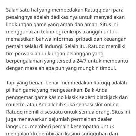
Salah satu hal yang membedakan Ratuqq dari para
pesaingnya adalah dedikasinya untuk menyediakan
lingkungan game yang aman dan aman. Situs ini
menggunakan teknologi enkripsi canggih untuk
memastikan bahwa informasi pribadi dan keuangan
pemain selalu dilindungi. Selain itu, Ratuqq memiliki
tim perwakilan dukungan pelanggan yang
berpengalaman yang tersedia 24/7 untuk membantu
dengan masalah apa pun yang mungkin timbul.
Tapi yang benar -benar membedakan Ratuqq adalah
pilihan game yang mengesankan. Baik Anda
penggemar game kasino klasik seperti blackjack dan
roulette, atau Anda lebih suka sensasi slot online,
Ratuqq memiliki sesuatu untuk semua orang. Situs ini
juga menawarkan sejumlah permainan dealer
langsung, memberi pemain kesempatan untuk
mengalami kegembiraan kasino sungguhan dari