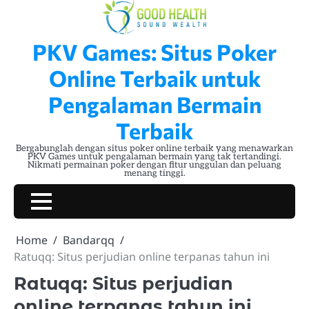
Skip
to
content
PKV Games: Situs Poker
Online Terbaik untuk
Pengalaman Bermain
Terbaik
Bergabunglah dengan situs poker online terbaik yang menawarkan
PKV Games untuk pengalaman bermain yang tak tertandingi.
Nikmati permainan poker dengan fitur unggulan dan peluang
menang tinggi.
Home
Bandarqq
Ratuqq: Situs perjudian online terpanas tahun ini
Ratuqq: Situs perjudian
online terpanas tahun ini