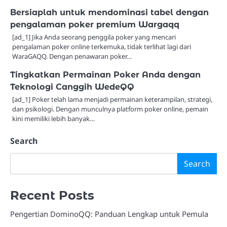
Bersiaplah untuk mendominasi tabel dengan
pengalaman poker premium Wargaqq
[ad_1] Jika Anda seorang penggila poker yang mencari
pengalaman poker online terkemuka, tidak terlihat lagi dari
WaraGAQQ. Dengan penawaran poker…
Tingkatkan Permainan Poker Anda dengan
Teknologi Canggih WedeQQ
[ad_1] Poker telah lama menjadi permainan keterampilan, strategi,
dan psikologi. Dengan munculnya platform poker online, pemain
kini memiliki lebih banyak…
Search
Search
Recent Posts
Pengertian DominoQQ: Panduan Lengkap untuk Pemula