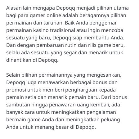
Alasan lain mengapa Depoqq menjadi pilihan utama
bagi para gamer online adalah beragamnya pilihan
permainan dan taruhan. Baik Anda penggemar
permainan kasino tradisional atau ingin mencoba
sesuatu yang baru, Depoqq siap membantu Anda.
Dan dengan pembaruan rutin dan rilis game baru,
selalu ada sesuatu yang segar dan menarik untuk
dinantikan di Depoqq.
Selain pilihan permainannya yang mengesankan,
Depoqq juga menawarkan berbagai bonus dan
promosi untuk memberi penghargaan kepada
pemain setia dan menarik pemain baru. Dari bonus
sambutan hingga penawaran uang kembali, ada
banyak cara untuk meningkatkan pengalaman
bermain game Anda dan meningkatkan peluang
Anda untuk menang besar di Depoqq.