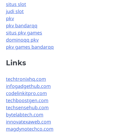
situs slot
judi slot
pkv
pkv bandarqq
situs pkv games
dominoqq pkv
pkv games bandarqq
Links
techtronixhq.com
infogadgethub.com
codelinkitpro.com
techboostgen.com
techsensehub.com
bytelabtech.com
innovatexaweb.com
magdynotechco.com