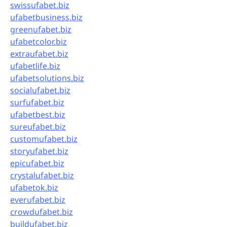
swissufabet.biz
ufabetbusiness.biz
greenufabet.biz
ufabetcolor.biz
extraufabet.biz
ufabetlife.biz
ufabetsolutions.biz
socialufabet.biz
surfufabet.biz
ufabetbest.biz
sureufabet.biz
customufabet.biz
storyufabet.biz
epicufabet.biz
crystalufabet.biz
ufabetok.biz
everufabet.biz
crowdufabet.biz
buildufabet.biz