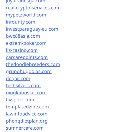
juyultadesga.com
real-crypto-services.com
mypetzworld.com
infounty.com
investparaguay-eu.com
bwc88asia.com
extrem-poker.com
ks-casino.com
carcarepoints.com
thedoodlebreeders.com
grupohugodias.com
deqair.com
techsilvers.com
ningkatinskill.com
fivsport.com
templatedzine.com
lawinfoadvice.com
phenqdietplan.org
sumnercafe.com