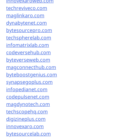
innovexaroweb.com
techreviveco.com
maglinkaro.com
dynabytenet.com
bytesourcepro.com
techspherelab.com
infomatrixlab.com
codeversehub.com
byteverseweb.com
magconnecthub.com
byteboostgenius.com
synapsegoplus.com
infopedianet.com
codepulsenet.com
magdynotech.com
techscopehq.com
digizineplus.com
innovexaro.com
bytesourcelab.com