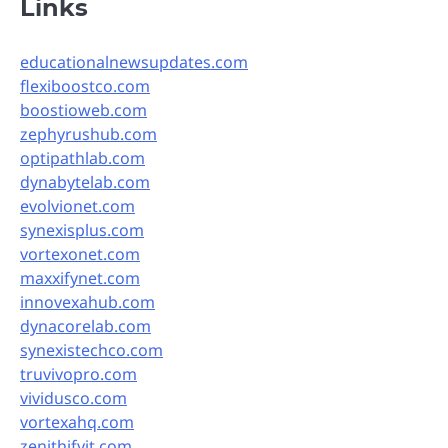
Links
educationalnewsupdates.com
flexiboostco.com
boostioweb.com
zephyrushub.com
optipathlab.com
dynabytelab.com
evolvionet.com
synexisplus.com
vortexonet.com
maxxifynet.com
innovexahub.com
dynacorelab.com
synexistechco.com
truvivopro.com
vividusco.com
vortexahq.com
zenithifyit.com