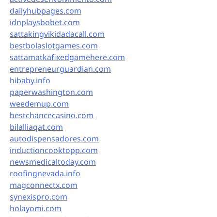
dailyhubpages.com
idnplaysbobet.com
sattakingvikidadacall.com
bestbolaslotgames.com
sattamatkafixedgamehere.com
entrepreneurguardian.com
hibaby.info
paperwashington.com
weedemup.com
bestchancecasino.com
bilalliaqat.com
autodispensadores.com
inductioncooktopp.com
newsmedicaltoday.com
roofingnevada.info
magconnectx.com
synexispro.com
holayomi.com