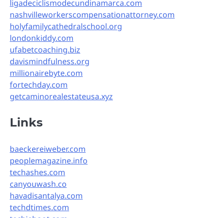
ligadeciclismodecundinamarca.com
nashvilleworkerscompensationattorney.com
holyfamilycathedralschool.org
londonkiddy.com
ufabetcoaching.biz
davismindfulness.org
millionairebyte.com
fortechday.com
getcaminorealestateusa.xyz
Links
baeckereiweber.com
peoplemagazine.info
techashes.com
canyouwash.co
havadisantalya.com
techdtimes.com