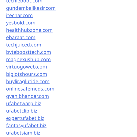
techieboot.com
gundembalikesir.com
itechar.com
yesbold.com
healthhubzone.com
ebaraat.com
techjuiced.com
byteboosttech.com
magnexushub.com
virtuogoweb.com
biglotshours.com
buyliraglutide.com
onlinesafemeds.com
gyanibhandar.com
ufabetwarp.biz
ufabetclip.biz
expertufabet.biz
fantasyufabet.biz
ufabetsiam.biz