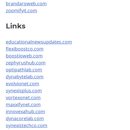
brandaroweb.com
zoomifyit.com
Links
educationalnewsupdates.com
flexiboostco.com
boostioweb.com
zephyrushub.com
optipathlab.com
dynabytelab.com
evolvionet.com
synexisplus.com
vortexonet.com
maxxifynet.com
innovexahub.com
dynacorelab.com
synexistechco.com