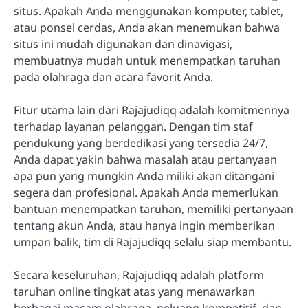
situs. Apakah Anda menggunakan komputer, tablet,
atau ponsel cerdas, Anda akan menemukan bahwa
situs ini mudah digunakan dan dinavigasi,
membuatnya mudah untuk menempatkan taruhan
pada olahraga dan acara favorit Anda.
Fitur utama lain dari Rajajudiqq adalah komitmennya
terhadap layanan pelanggan. Dengan tim staf
pendukung yang berdedikasi yang tersedia 24/7,
Anda dapat yakin bahwa masalah atau pertanyaan
apa pun yang mungkin Anda miliki akan ditangani
segera dan profesional. Apakah Anda memerlukan
bantuan menempatkan taruhan, memiliki pertanyaan
tentang akun Anda, atau hanya ingin memberikan
umpan balik, tim di Rajajudiqq selalu siap membantu.
Secara keseluruhan, Rajajudiqq adalah platform
taruhan online tingkat atas yang menawarkan