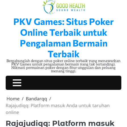
Skip
to
content
PKV Games: Situs Poker
Online Terbaik untuk
Pengalaman Bermain
Terbaik
Bergabunglah dengan situs poker online terbaik yang menawarkan
PKV Games untuk pengalaman bermain yang tak tertandingi.
Nikmati permainan poker dengan fitur unggulan dan peluang
menang tinggi.
Home
Bandarqq
Rajajudiqq: Platform masuk Anda untuk taruhan
online
Rajajudiqq: Platform masuk