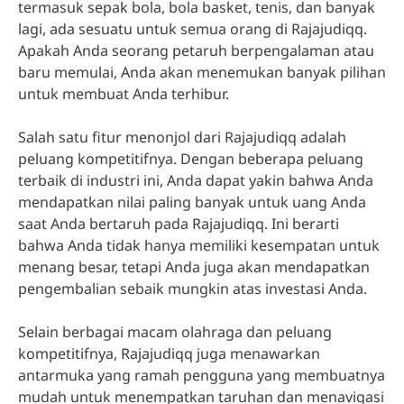
termasuk sepak bola, bola basket, tenis, dan banyak
lagi, ada sesuatu untuk semua orang di Rajajudiqq.
Apakah Anda seorang petaruh berpengalaman atau
baru memulai, Anda akan menemukan banyak pilihan
untuk membuat Anda terhibur.
Salah satu fitur menonjol dari Rajajudiqq adalah
peluang kompetitifnya. Dengan beberapa peluang
terbaik di industri ini, Anda dapat yakin bahwa Anda
mendapatkan nilai paling banyak untuk uang Anda
saat Anda bertaruh pada Rajajudiqq. Ini berarti
bahwa Anda tidak hanya memiliki kesempatan untuk
menang besar, tetapi Anda juga akan mendapatkan
pengembalian sebaik mungkin atas investasi Anda.
Selain berbagai macam olahraga dan peluang
kompetitifnya, Rajajudiqq juga menawarkan
antarmuka yang ramah pengguna yang membuatnya
mudah untuk menempatkan taruhan dan menavigasi