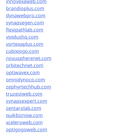
innovexaweb.com
brandioplus.com
dynawebpro.com
synapsegen.com
flexipathlab.com
vividushq.com
vortexaplus.com
cubixiogo.com
novuspherenet.com
orbitechnet.com
optiwavex.com
omnidynoco.com
zephyrtechhub.com
truzestweb.com
synapsexpert.com
zentarolab.com
quikbiznow.com
xceleroweb.com
optigogoweb.com