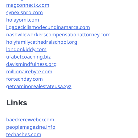
magconnectx.com
synexispro.com
holayomi.com
ligadeciclismodecundinamarca.com
nashvilleworkerscompensationattorney.com
holyfamilycathedralschool.org
londonkiddy.com
ufabetcoaching.biz
davismindfulness.org
millionairebyte.com
fortechday.com
getcaminorealestateusa.xyz
Links
baeckereiweber.com
peoplemagazine.info
techashes.com