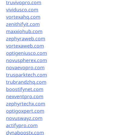
truvivopro.com
vividusco.com
vortexahq.com
zenithifyit.com
maxxiohub.com
zephyraweb.com
vortexaweb.com
optigeniusco.com
novuspherex.com
novaevopro.com
trusparktech.com
trubrandzhq.com
boostifynet.com
nexventpro.com
zephyrtechx.com
optigoxpert.com
novuswayz.com
actifypro.com
dynaboostx.com