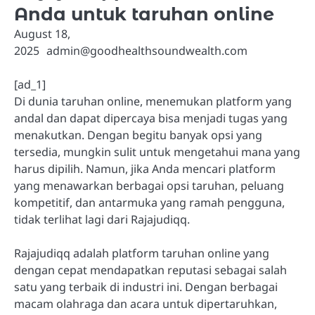
Anda untuk taruhan online
August 18,
2025
admin@goodhealthsoundwealth.com
[ad_1]
Di dunia taruhan online, menemukan platform yang
andal dan dapat dipercaya bisa menjadi tugas yang
menakutkan. Dengan begitu banyak opsi yang
tersedia, mungkin sulit untuk mengetahui mana yang
harus dipilih. Namun, jika Anda mencari platform
yang menawarkan berbagai opsi taruhan, peluang
kompetitif, dan antarmuka yang ramah pengguna,
tidak terlihat lagi dari Rajajudiqq.
Rajajudiqq adalah platform taruhan online yang
dengan cepat mendapatkan reputasi sebagai salah
satu yang terbaik di industri ini. Dengan berbagai
macam olahraga dan acara untuk dipertaruhkan,