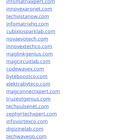
infomatrixxpert.com
innovexaronet.com
techvistanow.com
infomatrixhq.com
cubixiosparklab.com
novaevotech.com
innovextechco.com
maglinkgenius.com
magcircuitlab.com
codewavex.com
byteboostco.com
elektrabyteco.com
magconnectxpert.com
truzestgenius.com
techpulsenet.com
zephyrtechxpert.com
infovortexco.com
digizinelab.com
techwavego.com