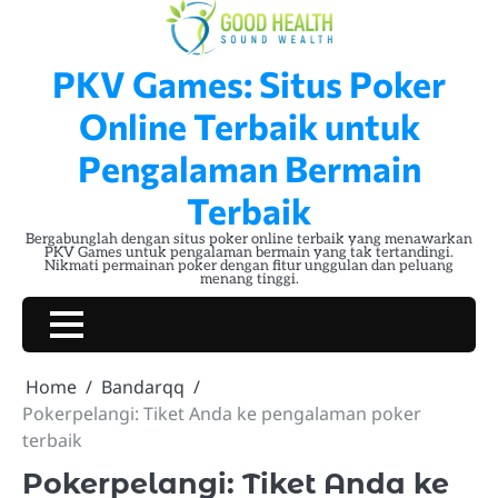
Skip
to
content
PKV Games: Situs Poker
Online Terbaik untuk
Pengalaman Bermain
Terbaik
Bergabunglah dengan situs poker online terbaik yang menawarkan
PKV Games untuk pengalaman bermain yang tak tertandingi.
Nikmati permainan poker dengan fitur unggulan dan peluang
menang tinggi.
Home
Bandarqq
Pokerpelangi: Tiket Anda ke pengalaman poker
terbaik
Pokerpelangi: Tiket Anda ke