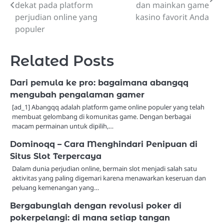
navigation
dekat pada platform
dan mainkan game
perjudian online yang
kasino favorit Anda
populer
Related Posts
Dari pemula ke pro: bagaimana abangqq
mengubah pengalaman gamer
[ad_1] Abangqq adalah platform game online populer yang telah
membuat gelombang di komunitas game. Dengan berbagai
macam permainan untuk dipilih,…
Dominoqq – Cara Menghindari Penipuan di
Situs Slot Terpercaya
Dalam dunia perjudian online, bermain slot menjadi salah satu
aktivitas yang paling digemari karena menawarkan keseruan dan
peluang kemenangan yang…
Bergabunglah dengan revolusi poker di
pokerpelangi: di mana setiap tangan