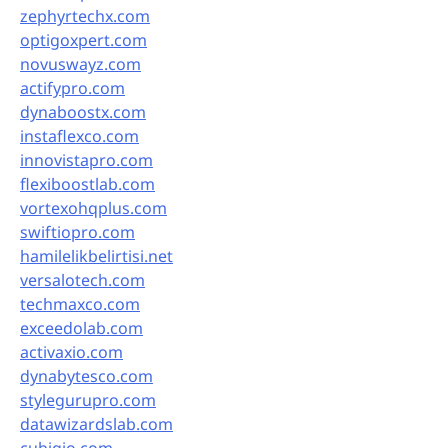
zephyrtechx.com
optigoxpert.com
novuswayz.com
actifypro.com
dynaboostx.com
instaflexco.com
innovistapro.com
flexiboostlab.com
vortexohqplus.com
swiftiopro.com
hamilelikbelirtisi.net
versalotech.com
techmaxco.com
exceedolab.com
activaxio.com
dynabytesco.com
stylegurupro.com
datawizardslab.com