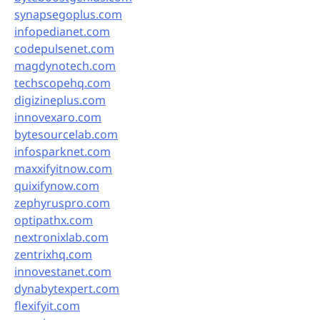
synapsegoplus.com
infopedianet.com
codepulsenet.com
magdynotech.com
techscopehq.com
digizineplus.com
innovexaro.com
bytesourcelab.com
infosparknet.com
maxxifyitnow.com
quixifynow.com
zephyruspro.com
optipathx.com
nextronixlab.com
zentrixhq.com
innovestanet.com
dynabytexpert.com
flexifyit.com