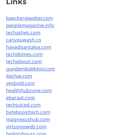
Links
baeckereiweber.com
peoplemagazine.info
techashes.com
canyouwash.co
havadisantalya.com
techdtimes.com
techieboot.com
gundembalikesir.com
itechar.com
yesbold.com
healthhubzone.com
ebaraat.com
techjuiced.com
byteboosttech.com
magnexushub.com
virtuogoweb.com
biglotshours.com