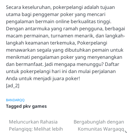
Secara keseluruhan, pokerpelangi adalah tujuan
utama bagi penggemar poker yang mencari
pengalaman bermain online berkualitas tinggi.
Dengan antarmuka yang ramah pengguna, berbagai
macam permainan, turnamen menarik, dan langkah-
langkah keamanan terkemuka, Pokerpelangi
menawarkan segala yang dibutuhkan pemain untuk
menikmati pengalaman poker yang menyenangkan
dan bermanfaat. Jadi mengapa menunggu? Daftar
untuk pokerpelangi hari ini dan mulai perjalanan
Anda untuk menjadi juara poker!
[ad_2]
BANDARQQ
Tagged
pkv games
Meluncurkan Rahasia
Bergabunglah dengan
Post
Pelangiqq: Melihat lebih
Komunitas Wargaqq