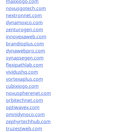
maxxiogo.com
novusgotech.com
nextronnet.com
dynamoxco.com
zenturogen.com
innovexaweb.com
brandioplus.com
dynawebpro.com
synapsegen.com
flexipathlab.com
vividushq.com
vortexaplus.com
cubixiogo.com
novuspherenet.com
orbitechnet.com
optiwavex.com
omnidynoco.com
zephyrtechhub.com
truzestweb.com