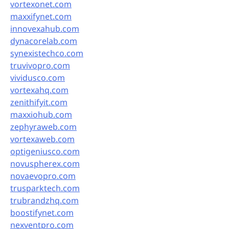
vortexonet.com
maxxifynet.com
innovexahub.com
dynacorelab.com
synexistechco.com
truvivopro.com
vividusco.com
vortexahq.com
zenithifyit.com
maxxiohub.com
zephyraweb.com
vortexaweb.com
optigeniusco.com
novuspherex.com
novaevopro.com
trusparktech.com
trubrandzhq.com
boostifynet.com
nexventpro.com