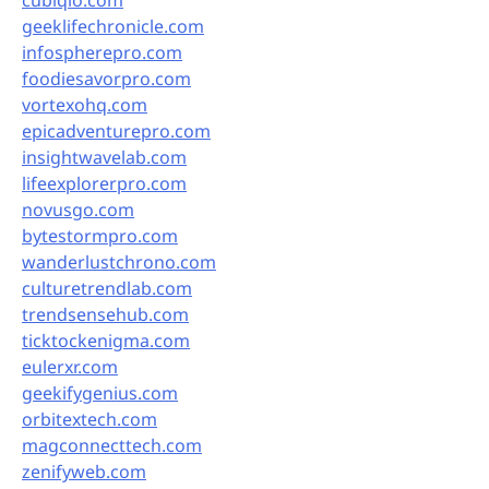
cubiqio.com
geeklifechronicle.com
infospherepro.com
foodiesavorpro.com
vortexohq.com
epicadventurepro.com
insightwavelab.com
lifeexplorerpro.com
novusgo.com
bytestormpro.com
wanderlustchrono.com
culturetrendlab.com
trendsensehub.com
ticktockenigma.com
eulerxr.com
geekifygenius.com
orbitextech.com
magconnecttech.com
zenifyweb.com