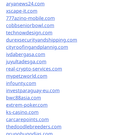
aryanews24.com
xscape-it.com
777azino-mobile.com
cobbseniorbowl.com
technowdesign.com
durexsecurityandshipping.com
cityroofingandplannig.com
ivdabergasa.com
juyultadesga.com
real-crypto-services.com
mypetzworld.com
infounty.com
investparaguay-eu.com
bwc88asia.com
extrem-poker.com
ks-casino.com
carcarepoints.com
thedoodlebreeders.com
grupohugodias.com