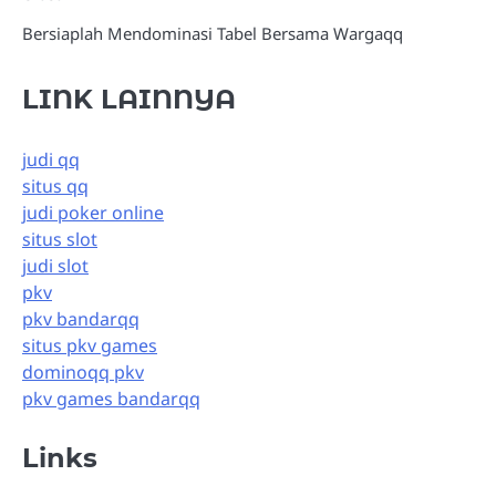
Bersiaplah Mendominasi Tabel Bersama Wargaqq
LINK LAINNYA
judi qq
situs qq
judi poker online
situs slot
judi slot
pkv
pkv bandarqq
situs pkv games
dominoqq pkv
pkv games bandarqq
Links