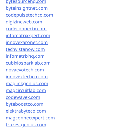
bytesourcehq.com
byteinsightnet.com
codepulsetechco.com
digizineweb.com
codeconnectx.com
infomatrixxpert.com
innovexaronet.com
techvistanow.com
infomatrixhq.com
cubixiosparklab.com
novaevotech.com
innovextechco.com
maglinkgenius.com
magcircuitlab.com
codewavex.com
byteboostco.com
elektrabyteco.com
magconnectxpert.com
truzestgenius.com