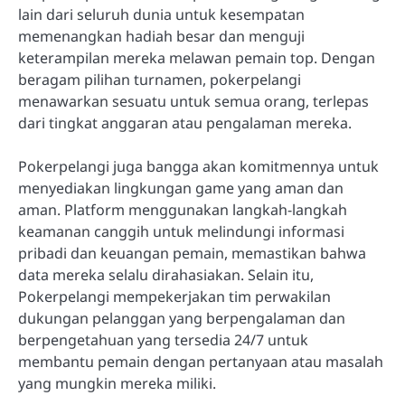
lain dari seluruh dunia untuk kesempatan
memenangkan hadiah besar dan menguji
keterampilan mereka melawan pemain top. Dengan
beragam pilihan turnamen, pokerpelangi
menawarkan sesuatu untuk semua orang, terlepas
dari tingkat anggaran atau pengalaman mereka.
Pokerpelangi juga bangga akan komitmennya untuk
menyediakan lingkungan game yang aman dan
aman. Platform menggunakan langkah-langkah
keamanan canggih untuk melindungi informasi
pribadi dan keuangan pemain, memastikan bahwa
data mereka selalu dirahasiakan. Selain itu,
Pokerpelangi mempekerjakan tim perwakilan
dukungan pelanggan yang berpengalaman dan
berpengetahuan yang tersedia 24/7 untuk
membantu pemain dengan pertanyaan atau masalah
yang mungkin mereka miliki.