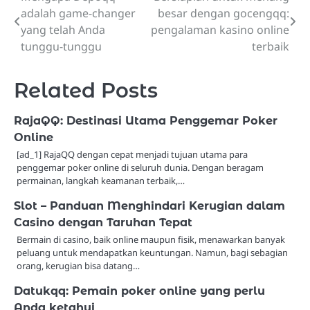
adalah game-changer
besar dengan gocengqq:
navigation
yang telah Anda
pengalaman kasino online
tunggu-tunggu
terbaik
Related Posts
RajaQQ: Destinasi Utama Penggemar Poker
Online
[ad_1] RajaQQ dengan cepat menjadi tujuan utama para
penggemar poker online di seluruh dunia. Dengan beragam
permainan, langkah keamanan terbaik,…
Slot – Panduan Menghindari Kerugian dalam
Casino dengan Taruhan Tepat
Bermain di casino, baik online maupun fisik, menawarkan banyak
peluang untuk mendapatkan keuntungan. Namun, bagi sebagian
orang, kerugian bisa datang…
Datukqq: Pemain poker online yang perlu
Anda ketahui