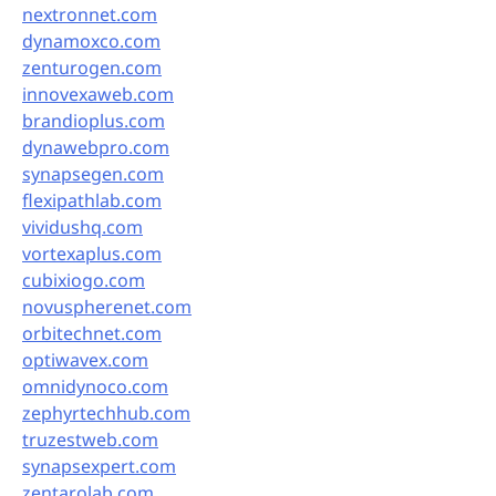
nextronnet.com
dynamoxco.com
zenturogen.com
innovexaweb.com
brandioplus.com
dynawebpro.com
synapsegen.com
flexipathlab.com
vividushq.com
vortexaplus.com
cubixiogo.com
novuspherenet.com
orbitechnet.com
optiwavex.com
omnidynoco.com
zephyrtechhub.com
truzestweb.com
synapsexpert.com
zentarolab.com