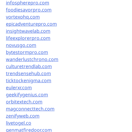
infospherepro.com
foodiesavorpro.com
vortexohq.com
epicadventurepro.com
insightwavelab.com
lifeexplorerpro.com
novusgo.com
bytestormpro.com
wanderlustchrono.com
culturetrendlab.com
trendsensehub.com
ticktockenigma.com
eulerxr.com
geekifygenius.com
orbitextech.com
magconnecttech.com
zenifyweb.com
livetogel.co
genmatfiredoor.com