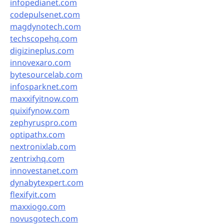
infopedianet.com
codepulsenet.com
magdynotech.com
techscopehq.com
digizineplus.com
innovexaro.com
bytesourcelab.com
infosparknet.com
maxxifyitnow.com
quixifynow.com
zephyruspro.com
optipathx.com
nextronixlab.com
zentrixhq.com
innovestanet.com
dynabytexpert.com
flexifyit.com
maxxiogo.com
novusgotech.com