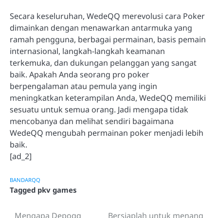
Secara keseluruhan, WedeQQ merevolusi cara Poker
dimainkan dengan menawarkan antarmuka yang
ramah pengguna, berbagai permainan, basis pemain
internasional, langkah-langkah keamanan
terkemuka, dan dukungan pelanggan yang sangat
baik. Apakah Anda seorang pro poker
berpengalaman atau pemula yang ingin
meningkatkan keterampilan Anda, WedeQQ memiliki
sesuatu untuk semua orang. Jadi mengapa tidak
mencobanya dan melihat sendiri bagaimana
WedeQQ mengubah permainan poker menjadi lebih
baik.
[ad_2]
BANDARQQ
Tagged
pkv games
Mengapa Depoqq
Bersiaplah untuk menang
Post