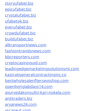
storyufabet.biz
epicufabet.biz
crystalufabet.biz
ufabetok.biz
everufabet.biz
crowdufabet.biz
buildufabet.biz
alltransportnews.com
fashiontrandsnews.com
bbcreporters.com
cryptocasinoguid.com
leadingedgemarketingsolutionsmi.com
kastratigeneralcontractinginc.co
bestwholesalenfljerseysshop.com
openlivinglabdays14.com
ayurvedakonsultti-kari-nokela.com
antitraders.biz
aryanews24.com
xscape-it.com