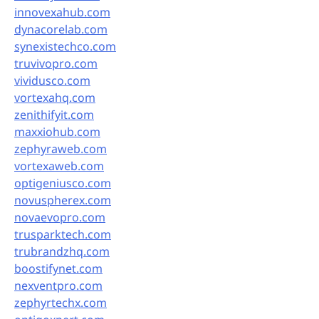
innovexahub.com
dynacorelab.com
synexistechco.com
truvivopro.com
vividusco.com
vortexahq.com
zenithifyit.com
maxxiohub.com
zephyraweb.com
vortexaweb.com
optigeniusco.com
novuspherex.com
novaevopro.com
trusparktech.com
trubrandzhq.com
boostifynet.com
nexventpro.com
zephyrtechx.com