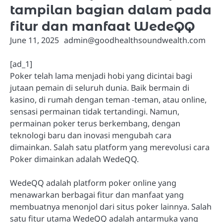
tampilan bagian dalam pada
fitur dan manfaat WedeQQ
June 11, 2025
admin@goodhealthsoundwealth.com
[ad_1]
Poker telah lama menjadi hobi yang dicintai bagi
jutaan pemain di seluruh dunia. Baik bermain di
kasino, di rumah dengan teman -teman, atau online,
sensasi permainan tidak tertandingi. Namun,
permainan poker terus berkembang, dengan
teknologi baru dan inovasi mengubah cara
dimainkan. Salah satu platform yang merevolusi cara
Poker dimainkan adalah WedeQQ.
WedeQQ adalah platform poker online yang
menawarkan berbagai fitur dan manfaat yang
membuatnya menonjol dari situs poker lainnya. Salah
satu fitur utama WedeQQ adalah antarmuka yang