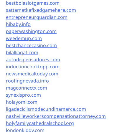
bestbolaslotgames.com
sattamatkafixedgamehere.com
entrepreneurguardian.com
hibaby.info
paperwashington.com
weedemup.com
bestchancecasino.com
bilalliaqat.com
autodispensadores.com
inductioncooktopp.com
newsmedicaltoday.com
roofingnevada.info
magconnectx.com
synexispro.com
holayomi.com
ligadeciclismodecundinamarca.com
nashvilleworkerscompensationattorney.com
holyfamilycathedralschool.org
londonkiddy.com