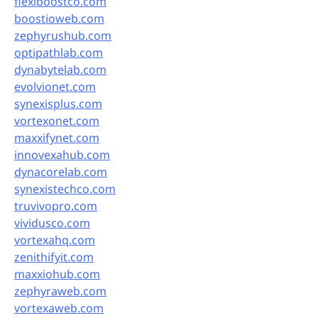
flexiboostco.com
boostioweb.com
zephyrushub.com
optipathlab.com
dynabytelab.com
evolvionet.com
synexisplus.com
vortexonet.com
maxxifynet.com
innovexahub.com
dynacorelab.com
synexistechco.com
truvivopro.com
vividusco.com
vortexahq.com
zenithifyit.com
maxxiohub.com
zephyraweb.com
vortexaweb.com