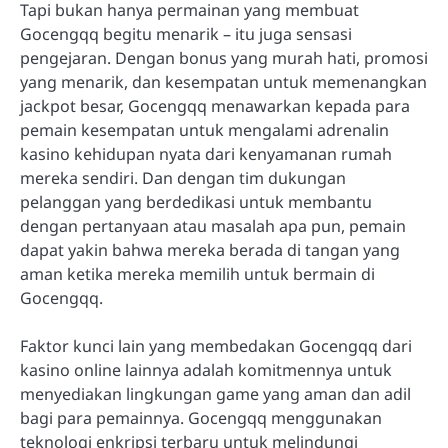
Tapi bukan hanya permainan yang membuat
Gocengqq begitu menarik – itu juga sensasi
pengejaran. Dengan bonus yang murah hati, promosi
yang menarik, dan kesempatan untuk memenangkan
jackpot besar, Gocengqq menawarkan kepada para
pemain kesempatan untuk mengalami adrenalin
kasino kehidupan nyata dari kenyamanan rumah
mereka sendiri. Dan dengan tim dukungan
pelanggan yang berdedikasi untuk membantu
dengan pertanyaan atau masalah apa pun, pemain
dapat yakin bahwa mereka berada di tangan yang
aman ketika mereka memilih untuk bermain di
Gocengqq.
Faktor kunci lain yang membedakan Gocengqq dari
kasino online lainnya adalah komitmennya untuk
menyediakan lingkungan game yang aman dan adil
bagi para pemainnya. Gocengqq menggunakan
teknologi enkripsi terbaru untuk melindungi