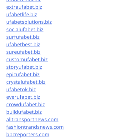
extraufabet.biz
ufabetlife.biz
ufabetsolutions.biz
socialufabet.biz
surfufabet.biz
ufabetbest.biz
sureufabet.biz
customufabet.biz
storyufabet.biz
epicufabet.biz
crystalufabet.biz
ufabetok.biz
everufabet.biz
crowdufabet.biz
buildufabet.biz
alltransportnews.com
fashiontrandsnews.com
bbcreporters.com