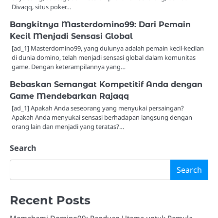
Divaqq, situs poker…
Bangkitnya Masterdomino99: Dari Pemain
Kecil Menjadi Sensasi Global
[ad_1] Masterdomino99, yang dulunya adalah pemain kecil-kecilan
di dunia domino, telah menjadi sensasi global dalam komunitas
game. Dengan keterampilannya yang…
Bebaskan Semangat Kompetitif Anda dengan
Game Mendebarkan Rajaqq
[ad_1] Apakah Anda seseorang yang menyukai persaingan?
Apakah Anda menyukai sensasi berhadapan langsung dengan
orang lain dan menjadi yang teratas?…
Search
Search
Recent Posts