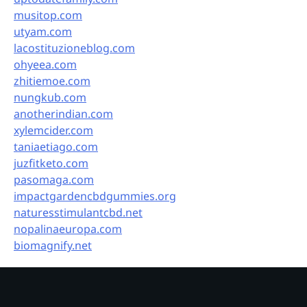
musitop.com
utyam.com
lacostituzioneblog.com
ohyeea.com
zhitiemoe.com
nungkub.com
anotherindian.com
xylemcider.com
taniaetiago.com
juzfitketo.com
pasomaga.com
impactgardencbdgummies.org
naturesstimulantcbd.net
nopalinaeuropa.com
biomagnify.net