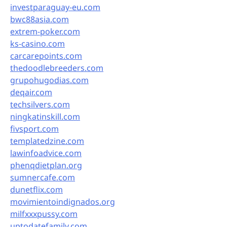
investparaguay-eu.com
bwc88asia.com
extrem-poker.com
ks-casino.com
carcarepoints.com
thedoodlebreeders.com
grupohugodias.com
deqair.com
techsilvers.com
ningkatinskill.com
fivsport.com
templatedzine.com
lawinfoadvice.com
phenqdietplan.org
sumnercafe.com
dunetflix.com
movimientoindignados.org
milfxxxpussy.com
uptodatefamily.com