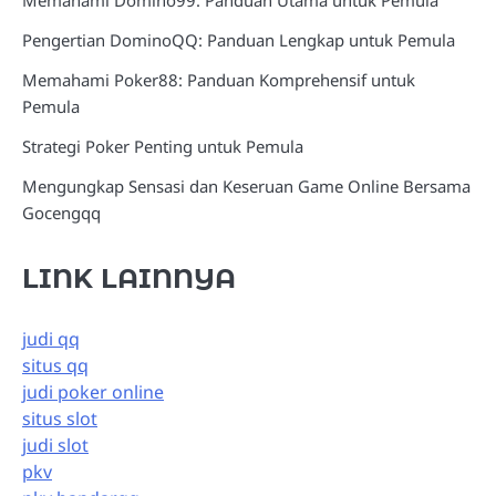
Memahami Domino99: Panduan Utama untuk Pemula
Pengertian DominoQQ: Panduan Lengkap untuk Pemula
Memahami Poker88: Panduan Komprehensif untuk
Pemula
Strategi Poker Penting untuk Pemula
Mengungkap Sensasi dan Keseruan Game Online Bersama
Gocengqq
LINK LAINNYA
judi qq
situs qq
judi poker online
situs slot
judi slot
pkv