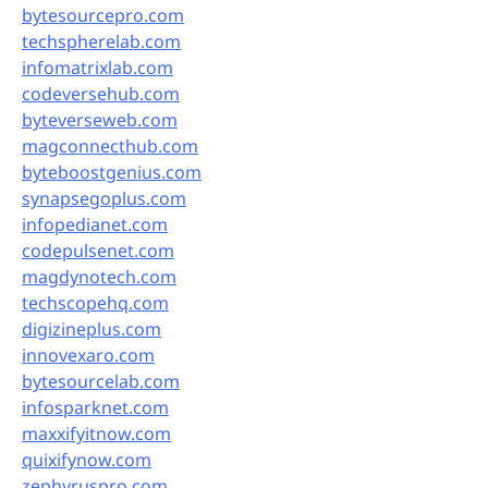
bytesourcepro.com
techspherelab.com
infomatrixlab.com
codeversehub.com
byteverseweb.com
magconnecthub.com
byteboostgenius.com
synapsegoplus.com
infopedianet.com
codepulsenet.com
magdynotech.com
techscopehq.com
digizineplus.com
innovexaro.com
bytesourcelab.com
infosparknet.com
maxxifyitnow.com
quixifynow.com
zephyruspro.com