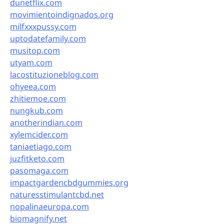
dunetflix.com
movimientoindignados.org
milfxxxpussy.com
uptodatefamily.com
musitop.com
utyam.com
lacostituzioneblog.com
ohyeea.com
zhitiemoe.com
nungkub.com
anotherindian.com
xylemcider.com
taniaetiago.com
juzfitketo.com
pasomaga.com
impactgardencbdgummies.org
naturesstimulantcbd.net
nopalinaeuropa.com
biomagnify.net