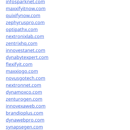
infosparknet.com
maxxifyitnow.com
quixifynow.com
zephyruspro.com
optipathx.com
nextronixlab.com
zentrixhq.com
innovestanet.com
dynabytexpert.com
flexifyit.com
maxxiogo.com
novusgotech.com
nextronnet.com
dynamoxco.com
zenturogen.com
innovexaweb.com
brandioplus.com
dynawebpro.com
synapsegen.com