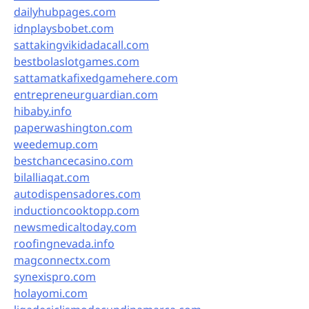
dailyhubpages.com
idnplaysbobet.com
sattakingvikidadacall.com
bestbolaslotgames.com
sattamatkafixedgamehere.com
entrepreneurguardian.com
hibaby.info
paperwashington.com
weedemup.com
bestchancecasino.com
bilalliaqat.com
autodispensadores.com
inductioncooktopp.com
newsmedicaltoday.com
roofingnevada.info
magconnectx.com
synexispro.com
holayomi.com