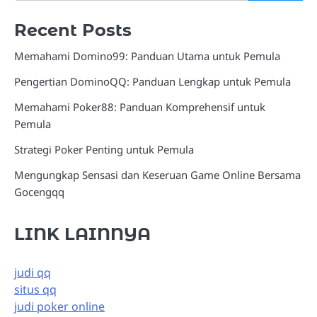
Recent Posts
Memahami Domino99: Panduan Utama untuk Pemula
Pengertian DominoQQ: Panduan Lengkap untuk Pemula
Memahami Poker88: Panduan Komprehensif untuk
Pemula
Strategi Poker Penting untuk Pemula
Mengungkap Sensasi dan Keseruan Game Online Bersama
Gocengqq
LINK LAINNYA
judi qq
situs qq
judi poker online