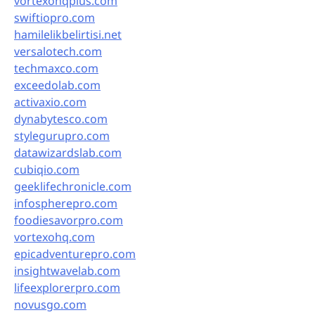
vortexohqplus.com
swiftiopro.com
hamilelikbelirtisi.net
versalotech.com
techmaxco.com
exceedolab.com
activaxio.com
dynabytesco.com
stylegurupro.com
datawizardslab.com
cubiqio.com
geeklifechronicle.com
infospherepro.com
foodiesavorpro.com
vortexohq.com
epicadventurepro.com
insightwavelab.com
lifeexplorerpro.com
novusgo.com