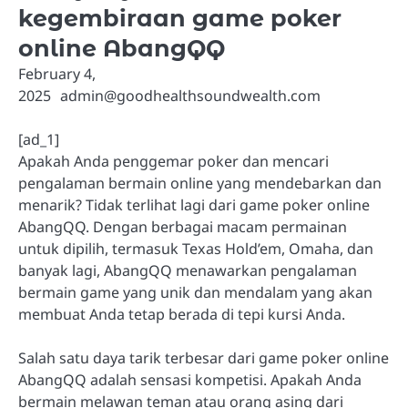
kegembiraan game poker
online AbangQQ
February 4,
2025
admin@goodhealthsoundwealth.com
[ad_1]
Apakah Anda penggemar poker dan mencari
pengalaman bermain online yang mendebarkan dan
menarik? Tidak terlihat lagi dari game poker online
AbangQQ. Dengan berbagai macam permainan
untuk dipilih, termasuk Texas Hold’em, Omaha, dan
banyak lagi, AbangQQ menawarkan pengalaman
bermain game yang unik dan mendalam yang akan
membuat Anda tetap berada di tepi kursi Anda.
Salah satu daya tarik terbesar dari game poker online
AbangQQ adalah sensasi kompetisi. Apakah Anda
bermain melawan teman atau orang asing dari