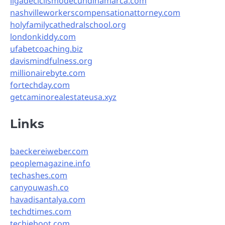
ligadeciclismodecundinamarca.com
nashvilleworkerscompensationattorney.com
holyfamilycathedralschool.org
londonkiddy.com
ufabetcoaching.biz
davismindfulness.org
millionairebyte.com
fortechday.com
getcaminorealestateusa.xyz
Links
baeckereiweber.com
peoplemagazine.info
techashes.com
canyouwash.co
havadisantalya.com
techdtimes.com
techieboot.com