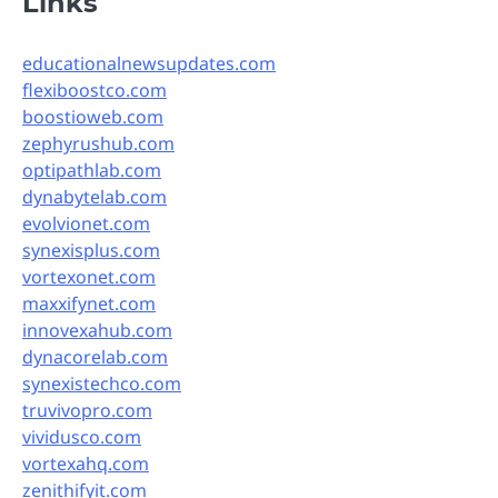
Links
educationalnewsupdates.com
flexiboostco.com
boostioweb.com
zephyrushub.com
optipathlab.com
dynabytelab.com
evolvionet.com
synexisplus.com
vortexonet.com
maxxifynet.com
innovexahub.com
dynacorelab.com
synexistechco.com
truvivopro.com
vividusco.com
vortexahq.com
zenithifyit.com