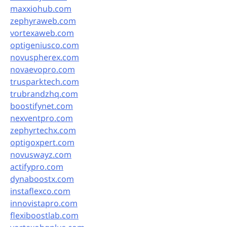
maxxiohub.com
zephyraweb.com
vortexaweb.com
optigeniusco.com
novuspherex.com
novaevopro.com
trusparktech.com
trubrandzhq.com
boostifynet.com
nexventpro.com
zephyrtechx.com
optigoxpert.com
novuswayz.com
actifypro.com
dynaboostx.com
instaflexco.com
innovistapro.com
flexiboostlab.com