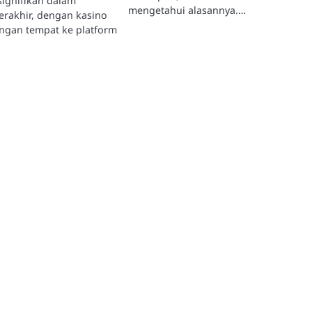
ignifikan dalam
mengetahui alasannya.…
erakhir, dengan kasino
angan tempat ke platform