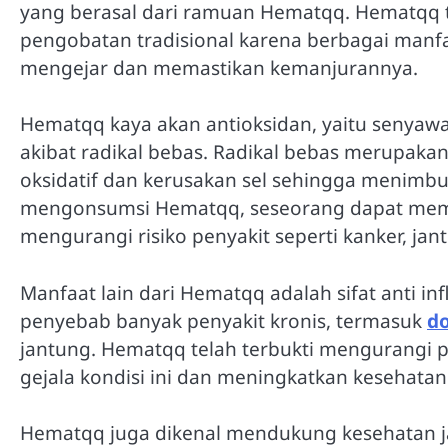
yang berasal dari ramuan Hematqq. Hematqq 
pengobatan tradisional karena berbagai manfa
mengejar dan memastikan kemanjurannya.
Hematqq kaya akan antioksidan, yaitu senyaw
akibat radikal bebas. Radikal bebas merupakan
oksidatif dan kerusakan sel sehingga menimb
mengonsumsi Hematqq, seseorang dapat memba
mengurangi risiko penyakit seperti kanker, jan
Manfaat lain dari Hematqq adalah sifat anti in
penyebab banyak penyakit kronis, termasuk
d
jantung. Hematqq telah terbukti mengurang
gejala kondisi ini dan meningkatkan kesehatan
Hematqq juga dikenal mendukung kesehatan 