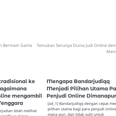
an Bermain Game
Temukan Serunya Dunia Judi Online de
Men
tradisional ke
Mengapa Bandarjudiqq
bagaimana
Menjadi Pilihan Utama P
nline mengambil
Penjudi Online Dimanapu
 Tenggara
[ad_1] Bandarjudiqq dengan cepat me
pilihan utama bagi para penjudi online
erjudian telah melihat
mana pun, dan tidak sulit untuk