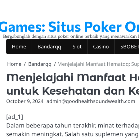
Skip
to
content
Games: Situs Poker O
Bergabunglah dengan situs poker online terbaik yang menawarkan 
Home
Bandarqq
Slot
Casino
SBOBE
Home
Bandarqq
Menjelajahi Manfaat Hematqq: Su
Menjelajahi Manfaat 
untuk Kesehatan dan 
October 9, 2024
admin@goodhealthsoundwealth.com
[ad_1]
Dalam beberapa tahun terakhir, minat terhad
semakin meningkat. Salah satu suplemen yang