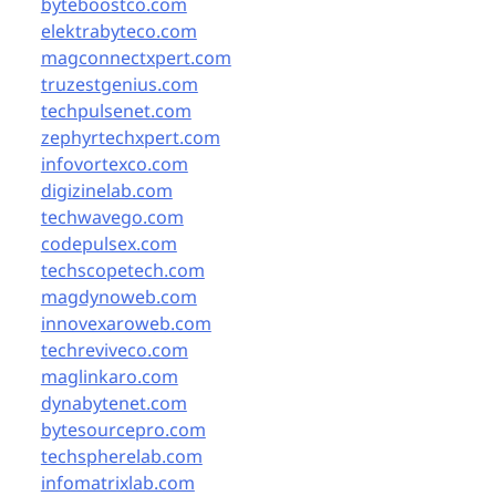
byteboostco.com
elektrabyteco.com
magconnectxpert.com
truzestgenius.com
techpulsenet.com
zephyrtechxpert.com
infovortexco.com
digizinelab.com
techwavego.com
codepulsex.com
techscopetech.com
magdynoweb.com
innovexaroweb.com
techreviveco.com
maglinkaro.com
dynabytenet.com
bytesourcepro.com
techspherelab.com
infomatrixlab.com