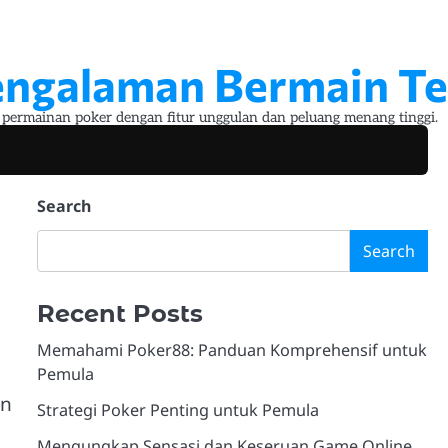
engalaman Bermain Te
permainan poker dengan fitur unggulan dan peluang menang tinggi.
Search
i
Search
Recent Posts
Memahami Poker88: Panduan Komprehensif untuk
Pemula
an
Strategi Poker Penting untuk Pemula
Mengungkap Sensasi dan Keseruan Game Online