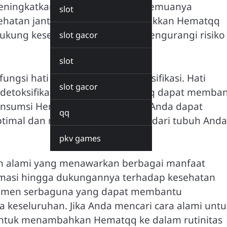
eningkatkan aliran darah, yang semuanya
situs judi online
slot
sehatan jantung. Dengan memasukkan Hematqq
dukung kesehatan jantung dan mengurangi risiko
poker
slot gacor
pkv games
slot
fungsi hati dan membantu detoksifikasi. Hati
pkv
slot gacor
detoksifikasi darah, dan Hematqq dapat memba
nsumsi Hematqq secara teratur, Anda dapat
qq
timal dan menghilangkan racun dari tubuh Anda
pkv games
n alami yang menawarkan berbagai manfaat
flamasi hingga dukungannya terhadap kesehatan
plemen serbaguna yang dapat membantu
keseluruhan. Jika Anda mencari cara alami untu
ntuk menambahkan Hematqq ke dalam rutinitas