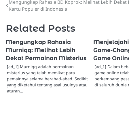
Mengungkap Rahasia BD Koprok: Melihat Lebih Dekat
Post
Kartu Populer di Indonesia
navigation
Related Posts
Mengungkap Rahasia
Menjelajahi
Murniqq: Melihat Lebih
Game-Change
Dekat Permainan Misterius
Game Onlin
[ad_1] Murniqq adalah permainan
[ad_1] Dalam beb
misterius yang telah memikat para
game online tela
pemainnya selama berabad-abad. Sedikit
berkembang pesa
yang diketahui tentang asal usulnya atau
di seluruh dunia
aturan…