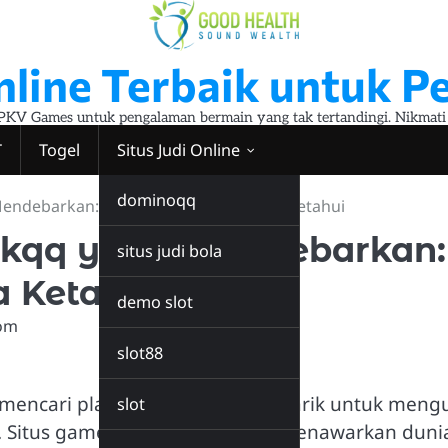
nline Terbaik untuk P
PKV Games untuk pengalaman bermain yang tak tertandingi. Nikmati 
T
Togel
Situs Judi Online
Poker Online
dominoqq
endebarkan: Semua yang Perlu Anda Ketahui
kqq yang Mendebarkan:
pkv
Taruhan Bola
situs judi bola
 Ketahui
bandarqq
sbobet
Judi Slot Online
demo slot
om
qq
sbobet88
slot88
mencari platform baru dan menarik untuk mengu
domino 99
mix parlay
slot
 Situs game online populer ini menawarkan duni