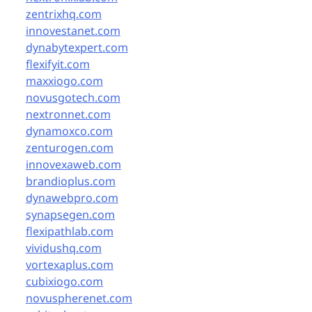
zentrixhq.com
innovestanet.com
dynabytexpert.com
flexifyit.com
maxxiogo.com
novusgotech.com
nextronnet.com
dynamoxco.com
zenturogen.com
innovexaweb.com
brandioplus.com
dynawebpro.com
synapsegen.com
flexipathlab.com
vividushq.com
vortexaplus.com
cubixiogo.com
novuspherenet.com