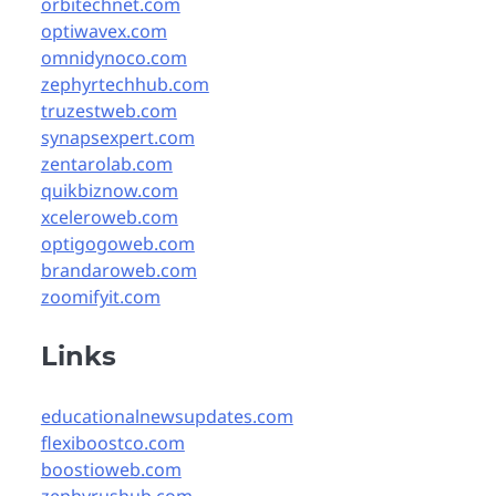
orbitechnet.com
optiwavex.com
omnidynoco.com
zephyrtechhub.com
truzestweb.com
synapsexpert.com
zentarolab.com
quikbiznow.com
xceleroweb.com
optigogoweb.com
brandaroweb.com
zoomifyit.com
Links
educationalnewsupdates.com
flexiboostco.com
boostioweb.com
zephyrushub.com