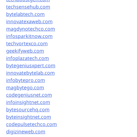
techsensehub.com
bytelabtech.com
innovatexaweb.com
magdynotechco.com
infosparkitnow.com
techvortexco.com
geekifyweb.com
infoplazatech.com
bytegeniusxpert.com
innovatebytelab.com
infobytepro.com
magbytego.com
codegeniusnet.com
infoinsightnet.com
bytesourcehq.com
byteinsightnet.com
codepulsetechco.com
digizineweb.com