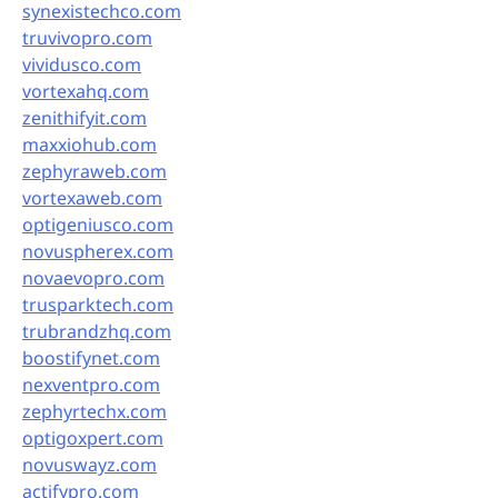
synexistechco.com
truvivopro.com
vividusco.com
vortexahq.com
zenithifyit.com
maxxiohub.com
zephyraweb.com
vortexaweb.com
optigeniusco.com
novuspherex.com
novaevopro.com
trusparktech.com
trubrandzhq.com
boostifynet.com
nexventpro.com
zephyrtechx.com
optigoxpert.com
novuswayz.com
actifypro.com