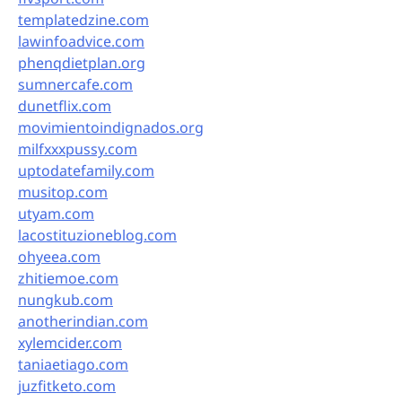
templatedzine.com
lawinfoadvice.com
phenqdietplan.org
sumnercafe.com
dunetflix.com
movimientoindignados.org
milfxxxpussy.com
uptodatefamily.com
musitop.com
utyam.com
lacostituzioneblog.com
ohyeea.com
zhitiemoe.com
nungkub.com
anotherindian.com
xylemcider.com
taniaetiago.com
juzfitketo.com