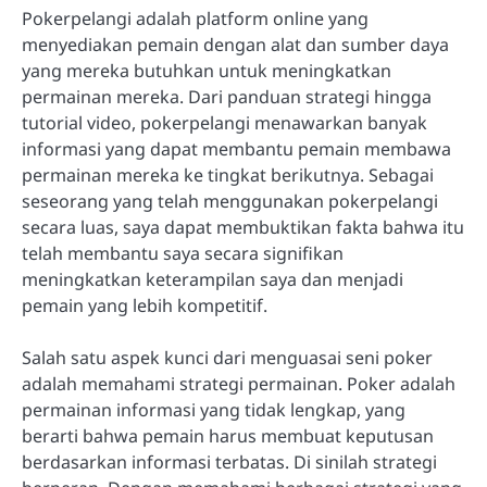
Pokerpelangi adalah platform online yang
menyediakan pemain dengan alat dan sumber daya
yang mereka butuhkan untuk meningkatkan
permainan mereka. Dari panduan strategi hingga
tutorial video, pokerpelangi menawarkan banyak
informasi yang dapat membantu pemain membawa
permainan mereka ke tingkat berikutnya. Sebagai
seseorang yang telah menggunakan pokerpelangi
secara luas, saya dapat membuktikan fakta bahwa itu
telah membantu saya secara signifikan
meningkatkan keterampilan saya dan menjadi
pemain yang lebih kompetitif.
Salah satu aspek kunci dari menguasai seni poker
adalah memahami strategi permainan. Poker adalah
permainan informasi yang tidak lengkap, yang
berarti bahwa pemain harus membuat keputusan
berdasarkan informasi terbatas. Di sinilah strategi