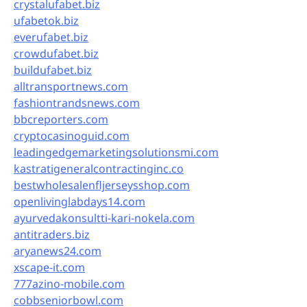
crystalufabet.biz
ufabetok.biz
everufabet.biz
crowdufabet.biz
buildufabet.biz
alltransportnews.com
fashiontrandsnews.com
bbcreporters.com
cryptocasinoguid.com
leadingedgemarketingsolutionsmi.com
kastratigeneralcontractinginc.co
bestwholesalenfljerseysshop.com
openlivinglabdays14.com
ayurvedakonsultti-kari-nokela.com
antitraders.biz
aryanews24.com
xscape-it.com
777azino-mobile.com
cobbseniorbowl.com