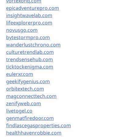
vortexohq.com
epicadventurepro.com
insightwavelab.com
lifeexplorerpro.com
novusgo.com
bytestormpro.com
wanderlustchrono.com
culturetrendlab.com
trendsensehub.com
ticktockenigma.com
eulerxr.com
geekifygenius.com
orbitextech.com
magconnecttech.com
zenifyweb.com
livetogel.co
genmatfiredoor.com
findlascegasproperties.com
healthhavenrobbie.com