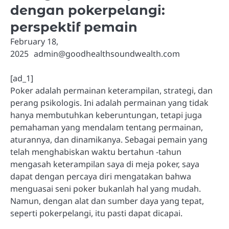
dengan pokerpelangi:
perspektif pemain
February 18,
2025
admin@goodhealthsoundwealth.com
[ad_1]
Poker adalah permainan keterampilan, strategi, dan
perang psikologis. Ini adalah permainan yang tidak
hanya membutuhkan keberuntungan, tetapi juga
pemahaman yang mendalam tentang permainan,
aturannya, dan dinamikanya. Sebagai pemain yang
telah menghabiskan waktu bertahun -tahun
mengasah keterampilan saya di meja poker, saya
dapat dengan percaya diri mengatakan bahwa
menguasai seni poker bukanlah hal yang mudah.
Namun, dengan alat dan sumber daya yang tepat,
seperti pokerpelangi, itu pasti dapat dicapai.