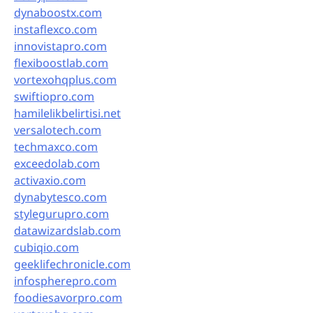
dynaboostx.com
instaflexco.com
innovistapro.com
flexiboostlab.com
vortexohqplus.com
swiftiopro.com
hamilelikbelirtisi.net
versalotech.com
techmaxco.com
exceedolab.com
activaxio.com
dynabytesco.com
stylegurupro.com
datawizardslab.com
cubiqio.com
geeklifechronicle.com
infospherepro.com
foodiesavorpro.com