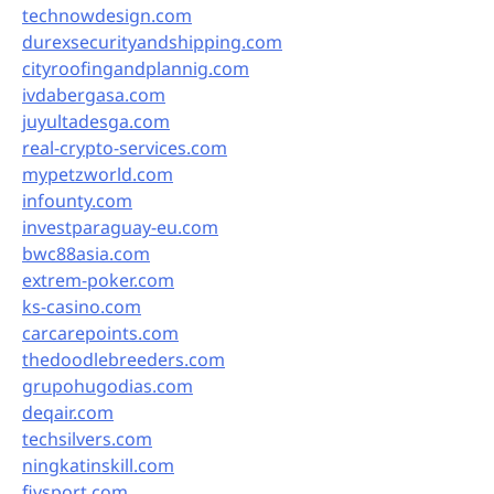
technowdesign.com
durexsecurityandshipping.com
cityroofingandplannig.com
ivdabergasa.com
juyultadesga.com
real-crypto-services.com
mypetzworld.com
infounty.com
investparaguay-eu.com
bwc88asia.com
extrem-poker.com
ks-casino.com
carcarepoints.com
thedoodlebreeders.com
grupohugodias.com
deqair.com
techsilvers.com
ningkatinskill.com
fivsport.com