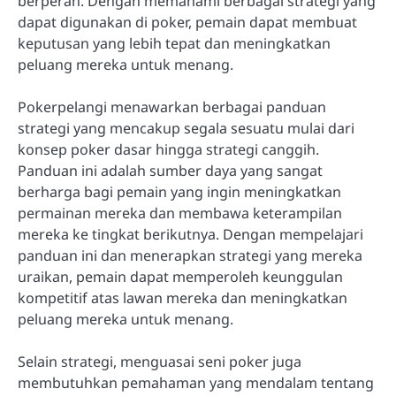
berperan. Dengan memahami berbagai strategi yang
dapat digunakan di poker, pemain dapat membuat
keputusan yang lebih tepat dan meningkatkan
peluang mereka untuk menang.
Pokerpelangi menawarkan berbagai panduan
strategi yang mencakup segala sesuatu mulai dari
konsep poker dasar hingga strategi canggih.
Panduan ini adalah sumber daya yang sangat
berharga bagi pemain yang ingin meningkatkan
permainan mereka dan membawa keterampilan
mereka ke tingkat berikutnya. Dengan mempelajari
panduan ini dan menerapkan strategi yang mereka
uraikan, pemain dapat memperoleh keunggulan
kompetitif atas lawan mereka dan meningkatkan
peluang mereka untuk menang.
Selain strategi, menguasai seni poker juga
membutuhkan pemahaman yang mendalam tentang