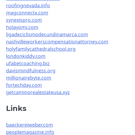
roofingnevada.info
magconnectx.com
synexispro.com
holayomi.com
ligadeciclismodecundinamarca.com
nashvilleworkerscompensationattorney.com
holyfamilycathedralschool.org
londonkiddy.com
ufabetcoaching.biz
davismindfulness.org
millionairebyte.com
fortechday.com
getcaminorealestateusa.xyz
Links
baeckereiweber.com
peoplemagazine.info