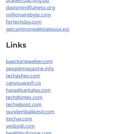
ufabetcoaching.biz
davismindfulness.org
millionairebyte.com
fortechday.com
getcaminorealestateusa.xyz
Links
baeckereiweber.com
peoplemagazine.info
techashes.com
canyouwash.co
havadisantalya.com
techdtimes.com
techieboot.com
gundembalikesir.com
itechar.com
yesbold.com
healthhubzone.com