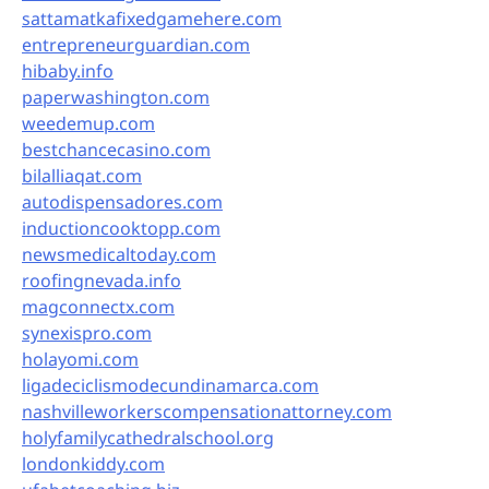
sattamatkafixedgamehere.com
entrepreneurguardian.com
hibaby.info
paperwashington.com
weedemup.com
bestchancecasino.com
bilalliaqat.com
autodispensadores.com
inductioncooktopp.com
newsmedicaltoday.com
roofingnevada.info
magconnectx.com
synexispro.com
holayomi.com
ligadeciclismodecundinamarca.com
nashvilleworkerscompensationattorney.com
holyfamilycathedralschool.org
londonkiddy.com