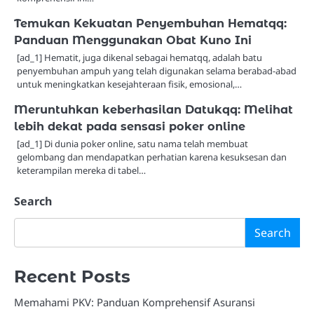
Temukan Kekuatan Penyembuhan Hematqq:
Panduan Menggunakan Obat Kuno Ini
[ad_1] Hematit, juga dikenal sebagai hematqq, adalah batu
penyembuhan ampuh yang telah digunakan selama berabad-abad
untuk meningkatkan kesejahteraan fisik, emosional,…
Meruntuhkan keberhasilan Datukqq: Melihat
lebih dekat pada sensasi poker online
[ad_1] Di dunia poker online, satu nama telah membuat
gelombang dan mendapatkan perhatian karena kesuksesan dan
keterampilan mereka di tabel…
Search
Search
Recent Posts
Memahami PKV: Panduan Komprehensif Asuransi