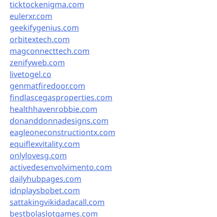
ticktockenigma.com
eulerxr.com
geekifygenius.com
orbitextech.com
magconnecttech.com
zenifyweb.com
livetogel.co
genmatfiredoor.com
findlascegasproperties.com
healthhavenrobbie.com
donanddonnadesigns.com
eagleoneconstructiontx.com
equiflexvitality.com
onlylovesg.com
activedesenvolvimento.com
dailyhubpages.com
idnplaysbobet.com
sattakingvikidadacall.com
bestbolaslotgames.com