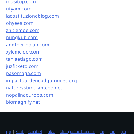
musitop.com
utyam.com
lacostituzioneblog.com
ohyeea.com
zhitiemoe.com
nungkub.com
anotherindian.com
xylemcider.com
taniaetiago.com
juzfitketo.com
pasomaga.com
impactgardencbdgummies.org
naturesstimulantcbd.net
nopalinaeuropa.com
biomagnify.net
qq
|
slot
|
sbobet
|
pkv
|
slot gacor hari ini
|
qq
|
qq
|
qq