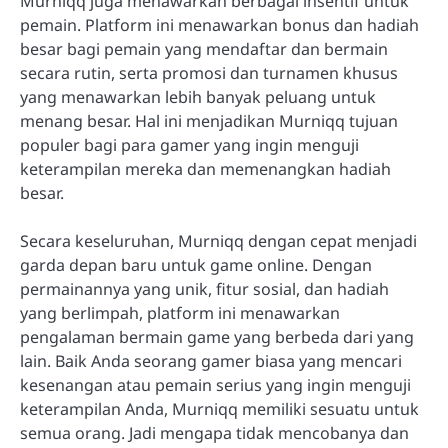
Murniqq juga menawarkan berbagai insentif untuk
pemain. Platform ini menawarkan bonus dan hadiah
besar bagi pemain yang mendaftar dan bermain
secara rutin, serta promosi dan turnamen khusus
yang menawarkan lebih banyak peluang untuk
menang besar. Hal ini menjadikan Murniqq tujuan
populer bagi para gamer yang ingin menguji
keterampilan mereka dan memenangkan hadiah
besar.
Secara keseluruhan, Murniqq dengan cepat menjadi
garda depan baru untuk game online. Dengan
permainannya yang unik, fitur sosial, dan hadiah
yang berlimpah, platform ini menawarkan
pengalaman bermain game yang berbeda dari yang
lain. Baik Anda seorang gamer biasa yang mencari
kesenangan atau pemain serius yang ingin menguji
keterampilan Anda, Murniqq memiliki sesuatu untuk
semua orang. Jadi mengapa tidak mencobanya dan