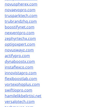
novuspherex.com
novaevopro.com
trusparktech.com
trubrandzhq.com
boostifynet.com
nexventpro.com
zephyrtechx.com
optigoxpert.com
novuswayz.com
actifypro.com
dynaboostx.com
instaflexco.com
innovistapro.com
flexiboostlab.com
vortexohqplus.com
swiftiopro.com
hamilelikbelirtisi.net
versalotech.com