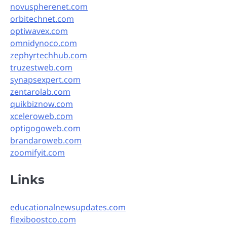
novuspherenet.com
orbitechnet.com
optiwavex.com
omnidynoco.com
zephyrtechhub.com
truzestweb.com
synapsexpert.com
zentarolab.com
quikbiznow.com
xceleroweb.com
optigogoweb.com
brandaroweb.com
zoomifyit.com
Links
educationalnewsupdates.com
flexiboostco.com