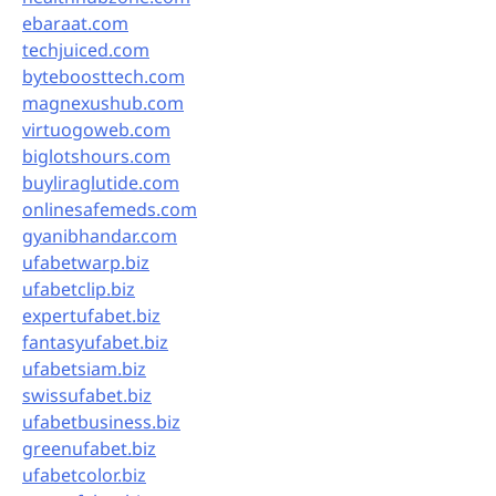
ebaraat.com
techjuiced.com
byteboosttech.com
magnexushub.com
virtuogoweb.com
biglotshours.com
buyliraglutide.com
onlinesafemeds.com
gyanibhandar.com
ufabetwarp.biz
ufabetclip.biz
expertufabet.biz
fantasyufabet.biz
ufabetsiam.biz
swissufabet.biz
ufabetbusiness.biz
greenufabet.biz
ufabetcolor.biz