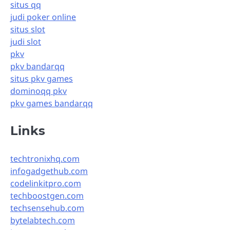
situs qq
judi poker online
situs slot
judi slot
pkv
pkv bandarqq
situs pkv games
dominoqq pkv
pkv games bandarqq
Links
techtronixhq.com
infogadgethub.com
codelinkitpro.com
techboostgen.com
techsensehub.com
bytelabtech.com