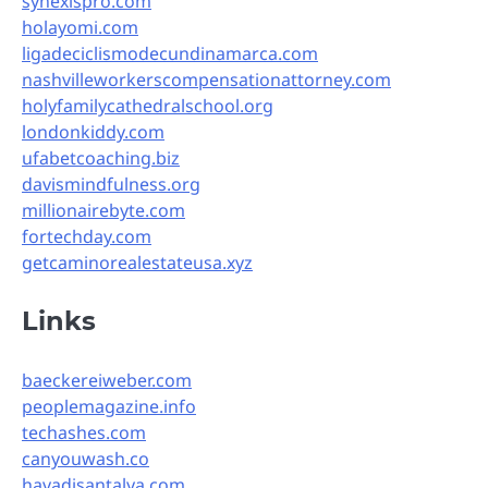
synexispro.com
holayomi.com
ligadeciclismodecundinamarca.com
nashvilleworkerscompensationattorney.com
holyfamilycathedralschool.org
londonkiddy.com
ufabetcoaching.biz
davismindfulness.org
millionairebyte.com
fortechday.com
getcaminorealestateusa.xyz
Links
baeckereiweber.com
peoplemagazine.info
techashes.com
canyouwash.co
havadisantalya.com