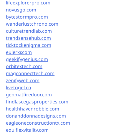
lifeexplorerpro.com
novusgo.com
bytestormpro.com
wanderlustchrono.com
culturetrendlab.com
trendsensehub.com
ticktockenigma.com
eulerxr.com
geekifygenius.com
orbitextech.com
magconnecttech.com
zenifyweb.com
livetogel.co
genmatfiredoor.com
findlascegasproperties.com
healthhavenrobbie.com
donanddonnadesigns.com
eagleoneconstructiontx.com
equiflexvitality.com