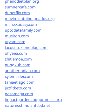
phenqdietplan.org
sumnercafe.com
dunetflix.com
movimientoindignados.org
milfxxxpussy.com
uptodatefamily.com
musitop.com
utyam.com
lacostituzioneblog.com
ohyeea.com
zhitiemoe.com
nungkub.com
anotherindian.com
xylemcider.com
taniaetiago.com
juzfitketo.com
pasomaga.com
impactgardencbdgummies.org
naturesstimulantcbd.net