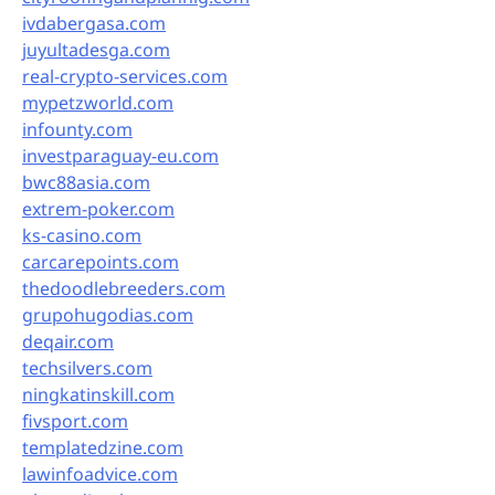
ivdabergasa.com
juyultadesga.com
real-crypto-services.com
mypetzworld.com
infounty.com
investparaguay-eu.com
bwc88asia.com
extrem-poker.com
ks-casino.com
carcarepoints.com
thedoodlebreeders.com
grupohugodias.com
deqair.com
techsilvers.com
ningkatinskill.com
fivsport.com
templatedzine.com
lawinfoadvice.com