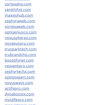
vortexahq.com
zenithifyit.com
maxxiohub.com
zephyraweb.com
vortexaweb.com
optigeniusco.com
novuspherex.com
novaevopro.com
trusparktech.com
trubrandzhq.com
boostifynet.com
nexventpro.com
zephyrtechx.com
optigoxpert.com
novuswayz.com
actifypro.com
dynaboostx.com
instaflexco.com