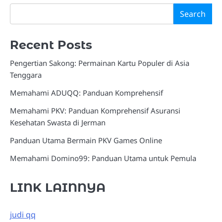
Search
Recent Posts
Pengertian Sakong: Permainan Kartu Populer di Asia
Tenggara
Memahami ADUQQ: Panduan Komprehensif
Memahami PKV: Panduan Komprehensif Asuransi
Kesehatan Swasta di Jerman
Panduan Utama Bermain PKV Games Online
Memahami Domino99: Panduan Utama untuk Pemula
LINK LAINNYA
judi qq