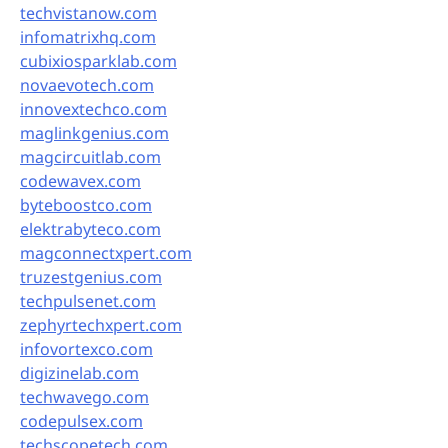
techvistanow.com
infomatrixhq.com
cubixiosparklab.com
novaevotech.com
innovextechco.com
maglinkgenius.com
magcircuitlab.com
codewavex.com
byteboostco.com
elektrabyteco.com
magconnectxpert.com
truzestgenius.com
techpulsenet.com
zephyrtechxpert.com
infovortexco.com
digizinelab.com
techwavego.com
codepulsex.com
techscopetech.com