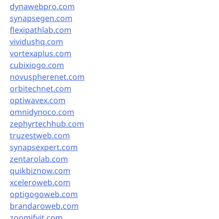
dynawebpro.com
synapsegen.com
flexipathlab.com
vividushq.com
vortexaplus.com
cubixiogo.com
novuspherenet.com
orbitechnet.com
optiwavex.com
omnidynoco.com
zephyrtechhub.com
truzestweb.com
synapsexpert.com
zentarolab.com
quikbiznow.com
xceleroweb.com
optigogoweb.com
brandaroweb.com
zoomifyit.com