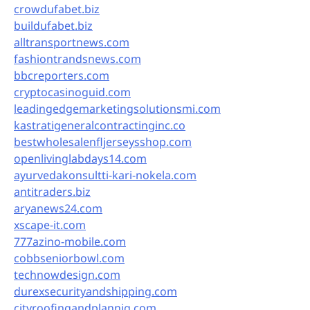
crowdufabet.biz
buildufabet.biz
alltransportnews.com
fashiontrandsnews.com
bbcreporters.com
cryptocasinoguid.com
leadingedgemarketingsolutionsmi.com
kastratigeneralcontractinginc.co
bestwholesalenfljerseysshop.com
openlivinglabdays14.com
ayurvedakonsultti-kari-nokela.com
antitraders.biz
aryanews24.com
xscape-it.com
777azino-mobile.com
cobbseniorbowl.com
technowdesign.com
durexsecurityandshipping.com
cityroofingandplannig.com