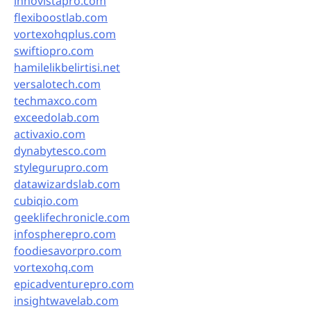
innovistapro.com
flexiboostlab.com
vortexohqplus.com
swiftiopro.com
hamilelikbelirtisi.net
versalotech.com
techmaxco.com
exceedolab.com
activaxio.com
dynabytesco.com
stylegurupro.com
datawizardslab.com
cubiqio.com
geeklifechronicle.com
infospherepro.com
foodiesavorpro.com
vortexohq.com
epicadventurepro.com
insightwavelab.com