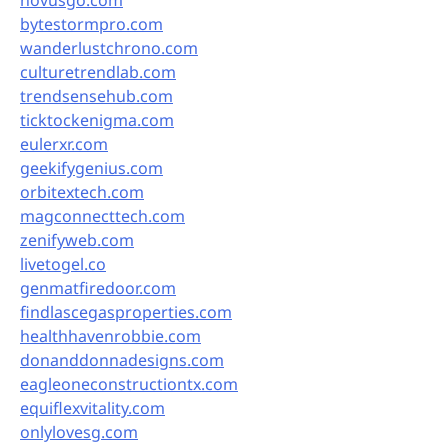
novusgo.com
bytestormpro.com
wanderlustchrono.com
culturetrendlab.com
trendsensehub.com
ticktockenigma.com
eulerxr.com
geekifygenius.com
orbitextech.com
magconnecttech.com
zenifyweb.com
livetogel.co
genmatfiredoor.com
findlascegasproperties.com
healthhavenrobbie.com
donanddonnadesigns.com
eagleoneconstructiontx.com
equiflexvitality.com
onlylovesg.com