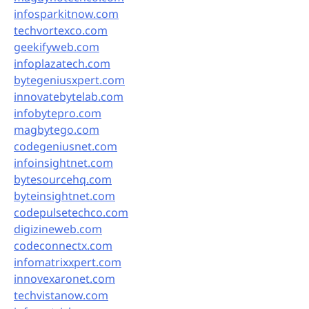
infosparkitnow.com
techvortexco.com
geekifyweb.com
infoplazatech.com
bytegeniusxpert.com
innovatebytelab.com
infobytepro.com
magbytego.com
codegeniusnet.com
infoinsightnet.com
bytesourcehq.com
byteinsightnet.com
codepulsetechco.com
digizineweb.com
codeconnectx.com
infomatrixxpert.com
innovexaronet.com
techvistanow.com