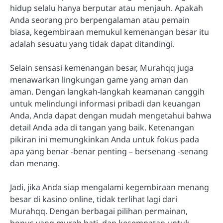
hidup selalu hanya berputar atau menjauh. Apakah
Anda seorang pro berpengalaman atau pemain
biasa, kegembiraan memukul kemenangan besar itu
adalah sesuatu yang tidak dapat ditandingi.
Selain sensasi kemenangan besar, Murahqq juga
menawarkan lingkungan game yang aman dan
aman. Dengan langkah-langkah keamanan canggih
untuk melindungi informasi pribadi dan keuangan
Anda, Anda dapat dengan mudah mengetahui bahwa
detail Anda ada di tangan yang baik. Ketenangan
pikiran ini memungkinkan Anda untuk fokus pada
apa yang benar -benar penting – bersenang -senang
dan menang.
Jadi, jika Anda siap mengalami kegembiraan menang
besar di kasino online, tidak terlihat lagi dari
Murahqq. Dengan berbagai pilihan permainan,