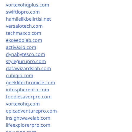
vortexohqplus.com
swiftiopro.com
hamilelikbelirtisi.net
versalotech.com
techmaxco.com
exceedolab.com
activaxio.com
dynabytesco.com
stylegurupro.com
datawizardslab.com
cubiqio.com
geeklifechronicle.com
infospherepro.com
foodiesavorpro.com
vortexohq.com
epicadventurepro.com
insightwavelab.com
lifeexplorerpro.com