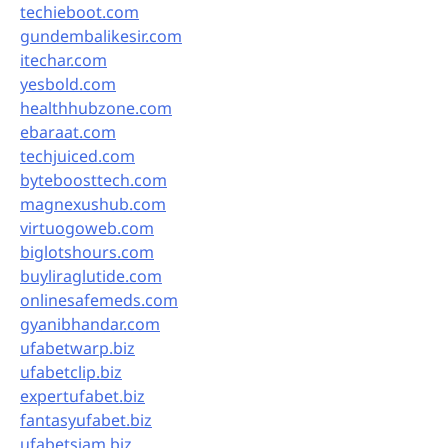
techieboot.com
gundembalikesir.com
itechar.com
yesbold.com
healthhubzone.com
ebaraat.com
techjuiced.com
byteboosttech.com
magnexushub.com
virtuogoweb.com
biglotshours.com
buyliraglutide.com
onlinesafemeds.com
gyanibhandar.com
ufabetwarp.biz
ufabetclip.biz
expertufabet.biz
fantasyufabet.biz
ufabetsiam.biz