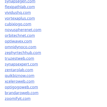
synapsegen.com
flexipathlab.com
vividushq.com
vortexaplus.com
cubixiogo.com
novuspherenet.com
orbitechnet.com
optiwavex.com
omnidynoco.com
zephyrtechhub.com
truzestweb.com
synapsexpert.com
zentarolab.com
quikbiznow.com
xceleroweb.com
optigogoweb.com
brandaroweb.com
zoomifyit.com