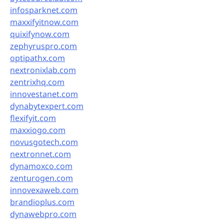
infosparknet.com
maxxifyitnow.com
quixifynow.com
zephyruspro.com
optipathx.com
nextronixlab.com
zentrixhq.com
innovestanet.com
dynabytexpert.com
flexifyit.com
maxxiogo.com
novusgotech.com
nextronnet.com
dynamoxco.com
zenturogen.com
innovexaweb.com
brandioplus.com
dynawebpro.com