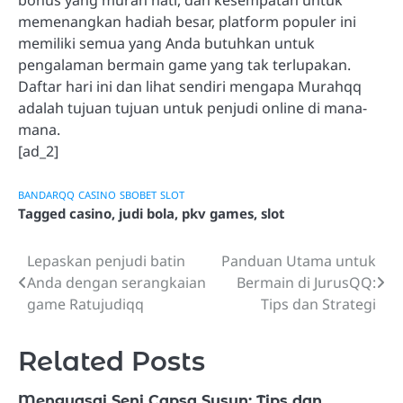
bonus yang murah hati, dan kesempatan untuk
memenangkan hadiah besar, platform populer ini
memiliki semua yang Anda butuhkan untuk
pengalaman bermain game yang tak terlupakan.
Daftar hari ini dan lihat sendiri mengapa Murahqq
adalah tujuan tujuan untuk penjudi online di mana-
mana.
[ad_2]
BANDARQQ
CASINO
SBOBET
SLOT
Tagged
casino
,
judi bola
,
pkv games
,
slot
Lepaskan penjudi batin
Panduan Utama untuk
Post
Anda dengan serangkaian
Bermain di JurusQQ:
navigation
game Ratujudiqq
Tips dan Strategi
Related Posts
Menguasai Seni Capsa Susun: Tips dan