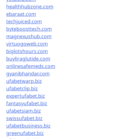
healthhubzone.com
ebaraat.com
techjuiced.com
byteboosttech.com
magnexushub.com
virtuogoweb.com
biglotshours.com
buyliraglutide.com
onlinesafemeds.com
gyanibhandar.com
ufabetwarp.biz
ufabetclip.biz
expertufabet.biz
fantasyufabet.biz
ufabetsiam.biz
swissufabet.biz
ufabetbusiness.biz
greenufabet.biz