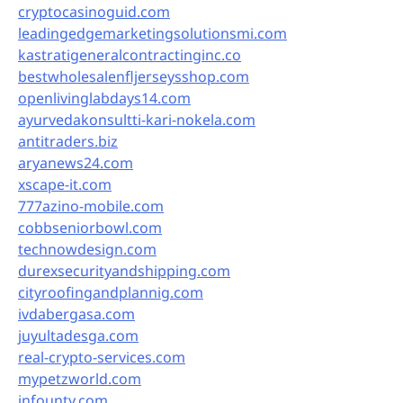
cryptocasinoguid.com
leadingedgemarketingsolutionsmi.com
kastratigeneralcontractinginc.co
bestwholesalenfljerseysshop.com
openlivinglabdays14.com
ayurvedakonsultti-kari-nokela.com
antitraders.biz
aryanews24.com
xscape-it.com
777azino-mobile.com
cobbseniorbowl.com
technowdesign.com
durexsecurityandshipping.com
cityroofingandplannig.com
ivdabergasa.com
juyultadesga.com
real-crypto-services.com
mypetzworld.com
infounty.com