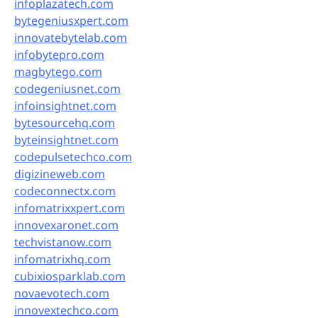
infoplazatech.com
bytegeniusxpert.com
innovatebytelab.com
infobytepro.com
magbytego.com
codegeniusnet.com
infoinsightnet.com
bytesourcehq.com
byteinsightnet.com
codepulsetechco.com
digizineweb.com
codeconnectx.com
infomatrixxpert.com
innovexaronet.com
techvistanow.com
infomatrixhq.com
cubixiosparklab.com
novaevotech.com
innovextechco.com