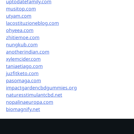
uptodatefamily.com
musitop.com
utyam.com
lacostituzioneblog.com
ohyeea.com
zhitiemoe.com
nungkub.com
anotherindian.com
xylemcider.com
taniaetiago.com
juzfitketo.com
pasomaga.com
impactgardencbdgummies.org
naturesstimulantcbd.net
nopalinaeuropa.com
biomagnify.net