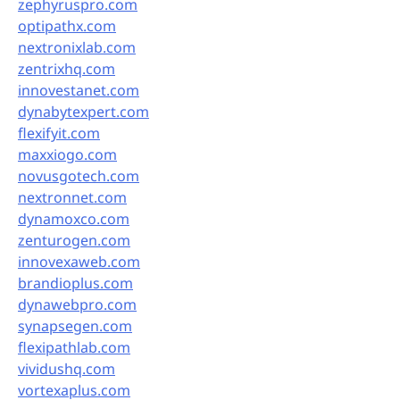
zephyruspro.com
optipathx.com
nextronixlab.com
zentrixhq.com
innovestanet.com
dynabytexpert.com
flexifyit.com
maxxiogo.com
novusgotech.com
nextronnet.com
dynamoxco.com
zenturogen.com
innovexaweb.com
brandioplus.com
dynawebpro.com
synapsegen.com
flexipathlab.com
vividushq.com
vortexaplus.com