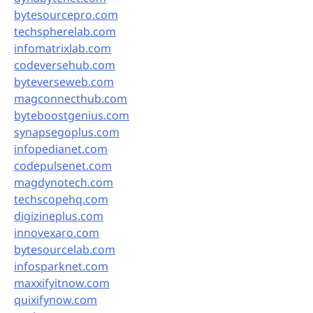
bytesourcepro.com
techspherelab.com
infomatrixlab.com
codeversehub.com
byteverseweb.com
magconnecthub.com
byteboostgenius.com
synapsegoplus.com
infopedianet.com
codepulsenet.com
magdynotech.com
techscopehq.com
digizineplus.com
innovexaro.com
bytesourcelab.com
infosparknet.com
maxxifyitnow.com
quixifynow.com