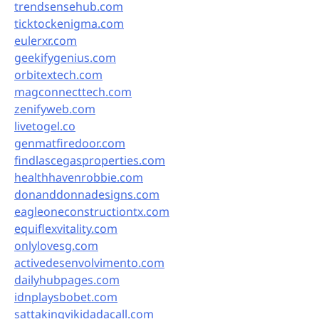
trendsensehub.com
ticktockenigma.com
eulerxr.com
geekifygenius.com
orbitextech.com
magconnecttech.com
zenifyweb.com
livetogel.co
genmatfiredoor.com
findlascegasproperties.com
healthhavenrobbie.com
donanddonnadesigns.com
eagleoneconstructiontx.com
equiflexvitality.com
onlylovesg.com
activedesenvolvimento.com
dailyhubpages.com
idnplaysbobet.com
sattakingvikidadacall.com