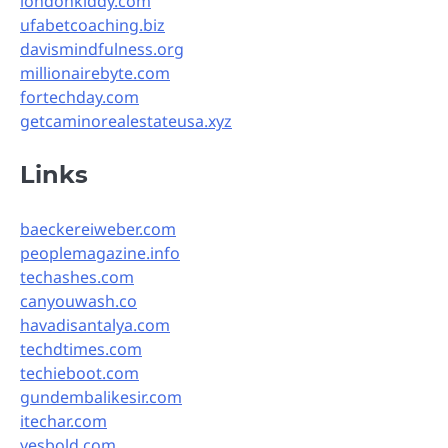
londonkiddy.com
ufabetcoaching.biz
davismindfulness.org
millionairebyte.com
fortechday.com
getcaminorealestateusa.xyz
Links
baeckereiweber.com
peoplemagazine.info
techashes.com
canyouwash.co
havadisantalya.com
techdtimes.com
techieboot.com
gundembalikesir.com
itechar.com
yesbold.com