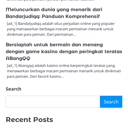
Meluncurkan dunia yang menarik dari
Bandarjudiqq: Panduan Komprehensif
[ad_1] Bandarjudiqq adalah situs perjudian online yang populer
yang menawarkan berbagai macam permainan menarik untuk
dinikmati para pemain. Dari permainan…
Bersiaplah untuk bermain dan menang
dengan game kasino dengan peringkat teratas
ABangQQ
[ad_1] Abangqq adalah kasino online berperingkat teratas yang
menawarkan berbagai macam permainan menarik untuk dinikmati
para pemain. Dari favorit kasino…
Search
Search
Recent Posts