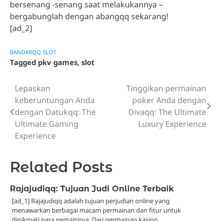
bersenang -senang saat melakukannya –
bergabunglah dengan abangqq sekarang!
[ad_2]
BANDARQQ
SLOT
Tagged
pkv games
,
slot
Lepaskan
Tinggikan permainan
Post
keberuntungan Anda
poker Anda dengan
navigation
dengan Datukqq: The
Divaqq: The Ultimate
Ultimate Gaming
Luxury Experience
Experience
Related Posts
Rajajudiqq: Tujuan Judi Online Terbaik
[ad_1] Rajajudiqq adalah tujuan perjudian online yang
menawarkan berbagai macam permainan dan fitur untuk
dinikmati para pemainnya. Dari permainan kasino…