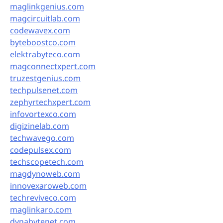
maglinkgenius.com
magcircuitlab.com
codewavex.com
byteboostco.com
elektrabyteco.com
magconnectxpert.com
truzestgenius.com
techpulsenet.com
zephyrtechxpert.com
infovortexco.com
digizinelab.com
techwavego.com
codepulsex.com
techscopetech.com
magdynoweb.com
innovexaroweb.com
techreviveco.com
maglinkaro.com
dynabytenet.com