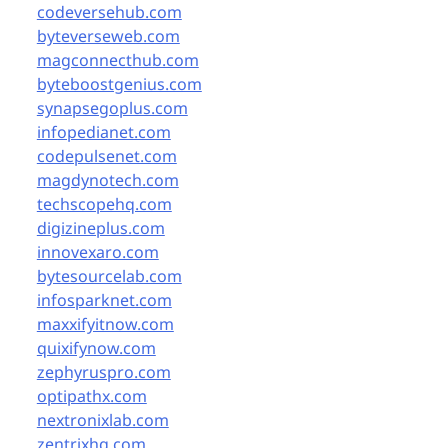
codeversehub.com
byteverseweb.com
magconnecthub.com
byteboostgenius.com
synapsegoplus.com
infopedianet.com
codepulsenet.com
magdynotech.com
techscopehq.com
digizineplus.com
innovexaro.com
bytesourcelab.com
infosparknet.com
maxxifyitnow.com
quixifynow.com
zephyruspro.com
optipathx.com
nextronixlab.com
zentrixhq.com