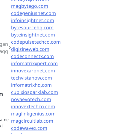
magbytego.com
codegeniusnet.com
infoinsightnet.com
bytesourcehq.com
byteinsightnet.com
codepulsetechco.com
ngan
digizineweb.com
vaqq
codeconnectx.com
infomatrixxpert.com
innovexaronet.com
techvistanow.com
infomatrixhq.com
cubixiosparklab.com
n
novaevotech.com
innovextechco.com
maglinkgenius.com
game
magcircuitlab.com
ki
codewavex.com