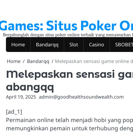
Skip
to
content
Games: Situs Poker O
Bergabunglah dengan situs poker online terbaik yang menawarkan 
Home
Bandarqq
Slot
Casino
SBOBE
Home
Bandarqq
Melepaskan sensasi game online
Melepaskan sensasi ga
abangqq
April 19, 2025
admin@goodhealthsoundwealth.com
[ad_1]
Permainan online telah menjadi hobi yang popu
memungkinkan pemain untuk terhubung denga