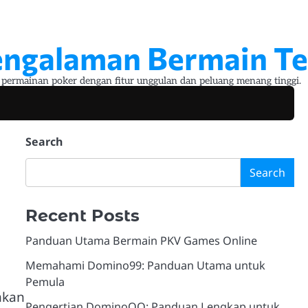
engalaman Bermain Te
permainan poker dengan fitur unggulan dan peluang menang tinggi.
Search
Search
Recent Posts
Panduan Utama Bermain PKV Games Online
Memahami Domino99: Panduan Utama untuk
Pemula
mkan
Pengertian DominoQQ: Panduan Lengkap untuk