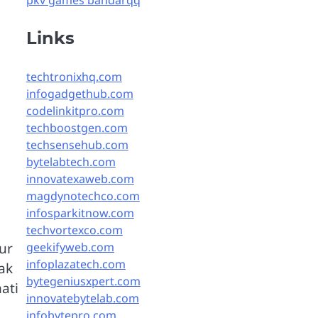
Links
techtronixhq.com
infogadgethub.com
codelinkitpro.com
techboostgen.com
techsensehub.com
bytelabtech.com
innovatexaweb.com
magdynotechco.com
infosparkitnow.com
techvortexco.com
geekifyweb.com
ur
infoplazatech.com
ak
bytegeniusxpert.com
ati
innovatebytelab.com
infobytepro.com