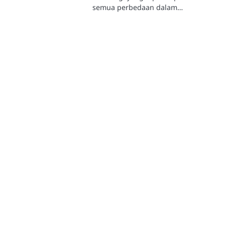
semua perbedaan dalam…