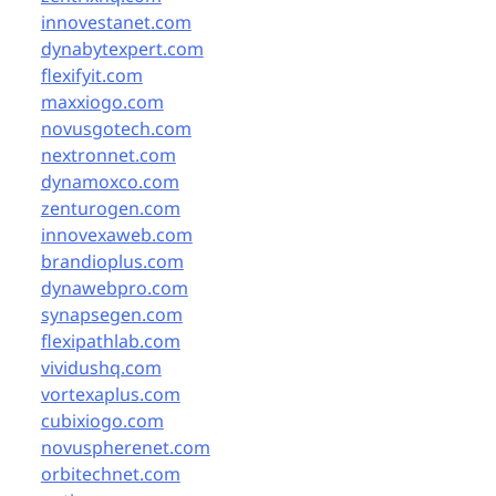
innovestanet.com
dynabytexpert.com
flexifyit.com
maxxiogo.com
novusgotech.com
nextronnet.com
dynamoxco.com
zenturogen.com
innovexaweb.com
brandioplus.com
dynawebpro.com
synapsegen.com
flexipathlab.com
vividushq.com
vortexaplus.com
cubixiogo.com
novuspherenet.com
orbitechnet.com