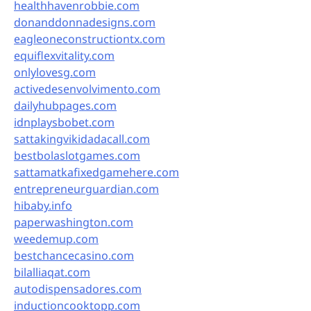
healthhavenrobbie.com
donanddonnadesigns.com
eagleoneconstructiontx.com
equiflexvitality.com
onlylovesg.com
activedesenvolvimento.com
dailyhubpages.com
idnplaysbobet.com
sattakingvikidadacall.com
bestbolaslotgames.com
sattamatkafixedgamehere.com
entrepreneurguardian.com
hibaby.info
paperwashington.com
weedemup.com
bestchancecasino.com
bilalliaqat.com
autodispensadores.com
inductioncooktopp.com