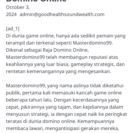
October 3,
2024
admin@goodhealthsoundwealth.com
[ad_1]
Di dunia game online, hanya ada sedikit pemain yang
terampil dan terkenal seperti Masterdomino99.
Dikenal sebagai Raja Domino Online,
Masterdomino99 telah membangun reputasi atas
keahliannya yang luar biasa, gameplay strategis, dan
rentetan kemenangannya yang mengesankan.
Masterdomino99, yang nama aslinya tidak diketahui
publik, pertama kali memasuki kancah game online
beberapa tahun lalu. Dengan kecerdasannya yang
cepat, pikirannya yang tajam, dan kejeliannya dalam
menyusun strategi, ia dengan cepat naik ke peringkat
teratas di dunia domino online. Kemampuannya
membaca lawan, mengantisipasi gerakan mereka,