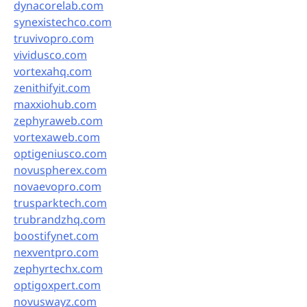
dynacorelab.com
synexistechco.com
truvivopro.com
vividusco.com
vortexahq.com
zenithifyit.com
maxxiohub.com
zephyraweb.com
vortexaweb.com
optigeniusco.com
novuspherex.com
novaevopro.com
trusparktech.com
trubrandzhq.com
boostifynet.com
nexventpro.com
zephyrtechx.com
optigoxpert.com
novuswayz.com