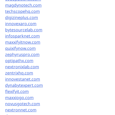
magdynotech.com
techscopehq.com
digizineplus.com
innovexaro.com
bytesourcelab.com
infosparknet.com
maxxifyitnow.com
quixifynow.com
zephyruspro.com
optipathx.com
nextronixlab.com
zentrixhq.com
innovestanet.com
dynabytexpert.com
flexifyit.com
maxxiogo.com
novusgotech.com
nextronnet.com