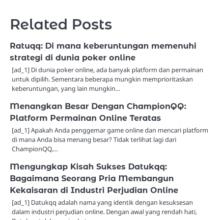
Related Posts
Ratuqq: Di mana keberuntungan memenuhi
strategi di dunia poker online
[ad_1] Di dunia poker online, ada banyak platform dan permainan
untuk dipilih. Sementara beberapa mungkin memprioritaskan
keberuntungan, yang lain mungkin…
Menangkan Besar Dengan ChampionQQ:
Platform Permainan Online Teratas
[ad_1] Apakah Anda penggemar game online dan mencari platform
di mana Anda bisa menang besar? Tidak terlihat lagi dari
ChampionQQ,…
Mengungkap Kisah Sukses Datukqq:
Bagaimana Seorang Pria Membangun
Kekaisaran di Industri Perjudian Online
[ad_1] Datukqq adalah nama yang identik dengan kesuksesan
dalam industri perjudian online. Dengan awal yang rendah hati,