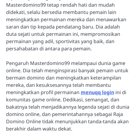
Masterdomino99 tetap rendah hati dan mudah
didekati, selalu bersedia membantu pemain lain
meningkatkan permainan mereka dan menawarkan
saran dan tip kepada pendatang baru. Dia adalah
duta sejati untuk permainan ini, mempromosikan
permainan yang adil, sportivitas yang baik, dan
persahabatan di antara para pemain.
Pengaruh Masterdomino99 melampaui dunia game
online. Dia telah menginspirasi banyak pemain untuk
bermain domino dan meningkatkan keterampilan
mereka, dan kesuksesannya telah membantu
meningkatkan profil permainan
menuqq login
ini di
komunitas game online. Dedikasi, semangat, dan
bakatnya telah menjadikannya legenda sejati di dunia
domino online, dan pemerintahannya sebagai Raja
Domino Online tidak menunjukkan tanda-tanda akan
berakhir dalam waktu dekat.