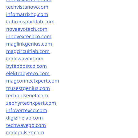
techvistanow.com
infomatrixhq.com
cubixiosparklab.com
novaevotech.com
innovextechco.com
maglinkgenius.com
magcircuitlab.com
codewavex.com
byteboostco.com
elektrabyteco.com
magconnectxpert.com
truzestgenius.com
techpulsenet.com
zephyrtechxpert.com
infovortexco.com
digizinelab.com
techwavego.com
codepulsex.com