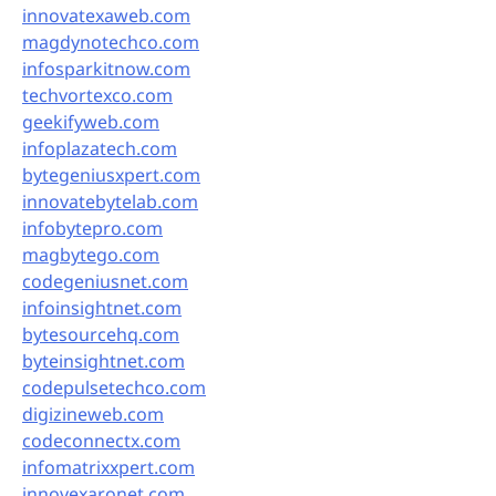
innovatexaweb.com
magdynotechco.com
infosparkitnow.com
techvortexco.com
geekifyweb.com
infoplazatech.com
bytegeniusxpert.com
innovatebytelab.com
infobytepro.com
magbytego.com
codegeniusnet.com
infoinsightnet.com
bytesourcehq.com
byteinsightnet.com
codepulsetechco.com
digizineweb.com
codeconnectx.com
infomatrixxpert.com
innovexaronet.com