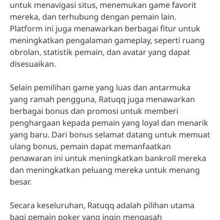
untuk menavigasi situs, menemukan game favorit
mereka, dan terhubung dengan pemain lain.
Platform ini juga menawarkan berbagai fitur untuk
meningkatkan pengalaman gameplay, seperti ruang
obrolan, statistik pemain, dan avatar yang dapat
disesuaikan.
Selain pemilihan game yang luas dan antarmuka
yang ramah pengguna, Ratuqq juga menawarkan
berbagai bonus dan promosi untuk memberi
penghargaan kepada pemain yang loyal dan menarik
yang baru. Dari bonus selamat datang untuk memuat
ulang bonus, pemain dapat memanfaatkan
penawaran ini untuk meningkatkan bankroll mereka
dan meningkatkan peluang mereka untuk menang
besar.
Secara keseluruhan, Ratuqq adalah pilihan utama
bagi pemain poker yang ingin mengasah