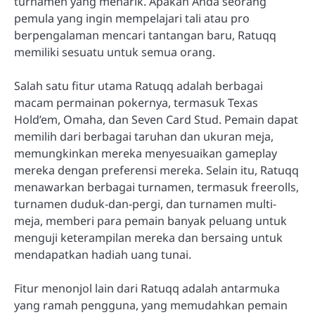
turnamen yang menarik. Apakah Anda seorang
pemula yang ingin mempelajari tali atau pro
berpengalaman mencari tantangan baru, Ratuqq
memiliki sesuatu untuk semua orang.
Salah satu fitur utama Ratuqq adalah berbagai
macam permainan pokernya, termasuk Texas
Hold’em, Omaha, dan Seven Card Stud. Pemain dapat
memilih dari berbagai taruhan dan ukuran meja,
memungkinkan mereka menyesuaikan gameplay
mereka dengan preferensi mereka. Selain itu, Ratuqq
menawarkan berbagai turnamen, termasuk freerolls,
turnamen duduk-dan-pergi, dan turnamen multi-
meja, memberi para pemain banyak peluang untuk
menguji keterampilan mereka dan bersaing untuk
mendapatkan hadiah uang tunai.
Fitur menonjol lain dari Ratuqq adalah antarmuka
yang ramah pengguna, yang memudahkan pemain