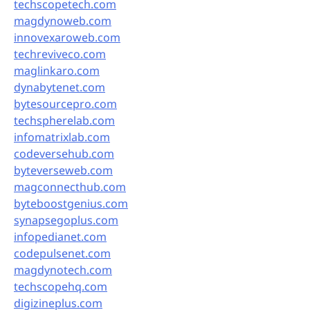
techscopetech.com
magdynoweb.com
innovexaroweb.com
techreviveco.com
maglinkaro.com
dynabytenet.com
bytesourcepro.com
techspherelab.com
infomatrixlab.com
codeversehub.com
byteverseweb.com
magconnecthub.com
byteboostgenius.com
synapsegoplus.com
infopedianet.com
codepulsenet.com
magdynotech.com
techscopehq.com
digizineplus.com