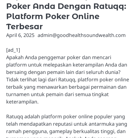
Poker Anda Dengan Ratuqq:
Platform Poker Online
Terbesar
April 6, 2025
admin@goodhealthsoundwealth.com
[ad_1]
Apakah Anda penggemar poker dan mencari
platform untuk melepaskan keterampilan Anda dan
bersaing dengan pemain lain dari seluruh dunia?
Tidak terlihat lagi dari Ratuqq, platform poker online
terbaik yang menawarkan berbagai permainan dan
turnamen untuk pemain dari semua tingkat
keterampilan.
Ratuqq adalah platform poker online populer yang
telah mendapatkan reputasi untuk antarmuka yang
ramah pengguna, gameplay berkualitas tinggi, dan