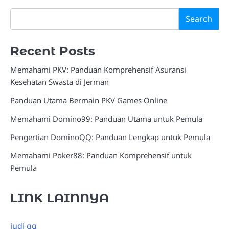
Search
Recent Posts
Memahami PKV: Panduan Komprehensif Asuransi
Kesehatan Swasta di Jerman
Panduan Utama Bermain PKV Games Online
Memahami Domino99: Panduan Utama untuk Pemula
Pengertian DominoQQ: Panduan Lengkap untuk Pemula
Memahami Poker88: Panduan Komprehensif untuk
Pemula
LINK LAINNYA
judi qq