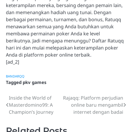
keterampilan mereka, bersaing dengan pemain lain,
dan memenangkan hadiah uang tunai. Dengan
berbagai permainan, turnamen, dan bonus, Ratuqq
menawarkan semua yang Anda butuhkan untuk
membawa permainan poker Anda ke level
berikutnya. Jadi mengapa menunggu? Daftar Ratuqq
hari ini dan mulai melepaskan keterampilan poker
Anda di platform poker online terbaik.
[ad_2]
BANDARQQ
Tagged
pkv games
Inside the World of
Rajaqq: Platform perjudian
Post
Masterdomino99: A
online baru mengambil
navigation
Champion’s Journey
internet dengan badai
Related Posts