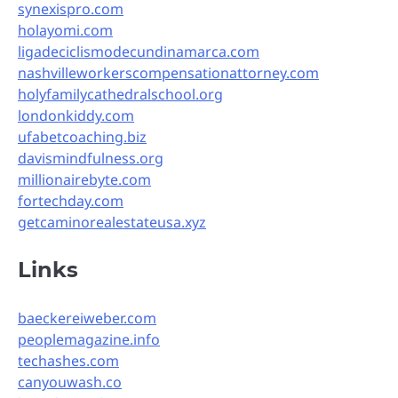
synexispro.com
holayomi.com
ligadeciclismodecundinamarca.com
nashvilleworkerscompensationattorney.com
holyfamilycathedralschool.org
londonkiddy.com
ufabetcoaching.biz
davismindfulness.org
millionairebyte.com
fortechday.com
getcaminorealestateusa.xyz
Links
baeckereiweber.com
peoplemagazine.info
techashes.com
canyouwash.co