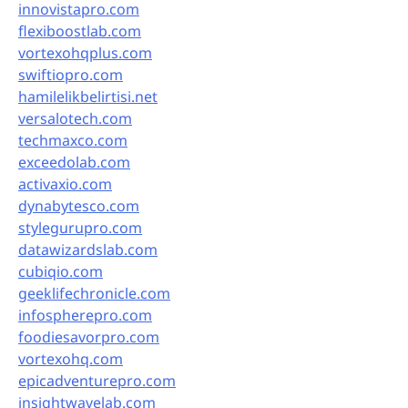
innovistapro.com
flexiboostlab.com
vortexohqplus.com
swiftiopro.com
hamilelikbelirtisi.net
versalotech.com
techmaxco.com
exceedolab.com
activaxio.com
dynabytesco.com
stylegurupro.com
datawizardslab.com
cubiqio.com
geeklifechronicle.com
infospherepro.com
foodiesavorpro.com
vortexohq.com
epicadventurepro.com
insightwavelab.com