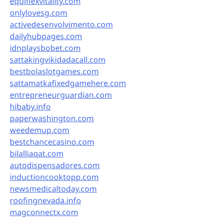
equiflexvitality.com
onlylovesg.com
activedesenvolvimento.com
dailyhubpages.com
idnplaysbobet.com
sattakingvikidadacall.com
bestbolaslotgames.com
sattamatkafixedgamehere.com
entrepreneurguardian.com
hibaby.info
paperwashington.com
weedemup.com
bestchancecasino.com
bilalliaqat.com
autodispensadores.com
inductioncooktopp.com
newsmedicaltoday.com
roofingnevada.info
magconnectx.com