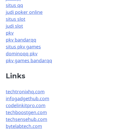
situs qq
judi poker online
situs slot
judi slot
pkv
pkv bandarqq
situs pkv games
dominoqq pkv
pkv games bandarqq
Links
techtronixhq.com
infogadgethub.com
codelinkitpro.com
techboostgen.com
techsensehub.com
bytelabtech.com