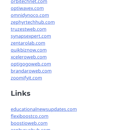
orbitechnet.com
optiwavex.com
omnidynoco.com
zephyrtechhub.com
truzestweb.com
synapsexpert.com
zentarolab.com
quikbiznow.com
xceleroweb.com
optigogoweb.com
brandaroweb.com
zoomifyit.com
Links
educationalnewsupdates.com
flexiboostco.com
boostioweb.com
zephyrushub.com