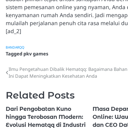
sistem pemesanan online yang nyaman, Anda da
kenyamanan rumah Anda sendiri. Jadi mengap
mulailah perjalanan penuh cita rasa melalui d
[ad_2]
BANDARQQ
Tagged
pkv games
Ilmu Pengetahuan Dibalik Hematqq: Bagaimana Bahan 
Post
Ini Dapat Meningkatkan Kesehatan Anda
navigation
Related Posts
Dari Pengobatan Kuno
Masa Depan
hingga Terobosan Modern:
Online: Waw
Evolusi Hematqq di Industri
dan CEO Da