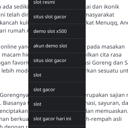
pkv
sbobet
slot resmi
ada sedikit hidangan yang disukai dan ikonik
ni telah dinikmati oleh generasi masyarakat
pkv
judi bola
situs slot gacor
ncah kuliner tanah air. Kini, berkat Menuqq, An
ari rumah Anda sendiri.
pkv
judi bola
demo slot x500
pkv
akun demo slot
online yang mengkhususkan diri pada masakan
i macam hidangan yang menampilkan cita rasa
dominoqq
situs slot gacor
n favorit tradisional seperti Nasi Goreng dan S
ng lebih modern, Menuqq menawarkan sesuatu un
qq
slot
pkv
slot gacor
orengnya. Sajian populer ini merupakan sajian 
iasanya terdiri dari campuran nasi, sayuran, d
bandarqq
slot
enciptakan hidangan yang lezat dan memuaskan
n berkualitas tinggi dan rempah-rempah asli
qq
slot gacor hari ini
h dengan rasa.