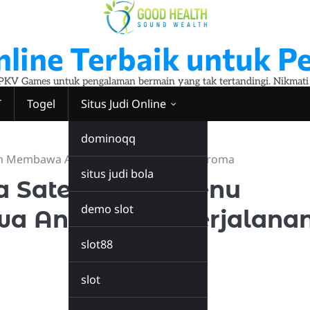
nline Terbaik untuk P
PKV Games untuk pengalaman bermain yang tak tertandingi. Nikmati 
T
Togel
Situs Judi Online
Poker Online
dominoqq
an Membawa Anda pada Perjalanan Beraroma
pkv
Taruhan Bola
situs judi bola
ga Sate Ayam: Menu
bandarqq
sbobet
Judi Slot Online
demo slot
 Anda pada Perjalana
qq
sbobet88
slot88
domino 99
mix parlay
slot