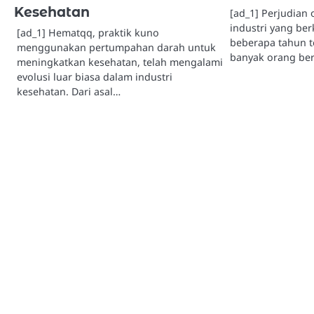
Kesehatan
[ad_1] Perjudian 
industri yang be
[ad_1] Hematqq, praktik kuno
beberapa tahun t
menggunakan pertumpahan darah untuk
banyak orang ber
meningkatkan kesehatan, telah mengalami
evolusi luar biasa dalam industri
kesehatan. Dari asal…