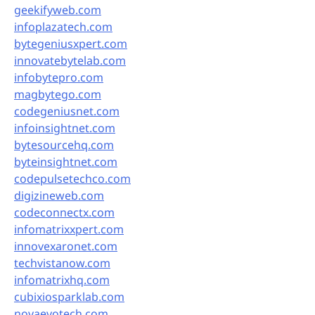
geekifyweb.com
infoplazatech.com
bytegeniusxpert.com
innovatebytelab.com
infobytepro.com
magbytego.com
codegeniusnet.com
infoinsightnet.com
bytesourcehq.com
byteinsightnet.com
codepulsetechco.com
digizineweb.com
codeconnectx.com
infomatrixxpert.com
innovexaronet.com
techvistanow.com
infomatrixhq.com
cubixiosparklab.com
novaevotech.com