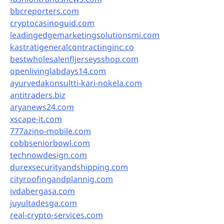
bbcreporters.com
cryptocasinoguid.com
leadingedgemarketingsolutionsmi.com
kastratigeneralcontractinginc.co
bestwholesalenfljerseysshop.com
openlivinglabdays14.com
ayurvedakonsultti-kari-nokela.com
antitraders.biz
aryanews24.com
xscape-it.com
777azino-mobile.com
cobbseniorbowl.com
technowdesign.com
durexsecurityandshipping.com
cityroofingandplannig.com
ivdabergasa.com
juyultadesga.com
real-crypto-services.com