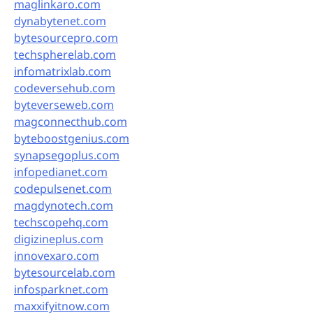
maglinkaro.com
dynabytenet.com
bytesourcepro.com
techspherelab.com
infomatrixlab.com
codeversehub.com
byteverseweb.com
magconnecthub.com
byteboostgenius.com
synapsegoplus.com
infopedianet.com
codepulsenet.com
magdynotech.com
techscopehq.com
digizineplus.com
innovexaro.com
bytesourcelab.com
infosparknet.com
maxxifyitnow.com