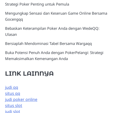
Strategi Poker Penting untuk Pemula
Mengungkap Sensasi dan Keseruan Game Online Bersama
Gocengqq
Bebaskan Keterampilan Poker Anda dengan WedeQQ:
Ulasan
Bersiaplah Mendominasi Tabel Bersama Wargaqq
Buka Potensi Penuh Anda dengan PokerPelangi: Strategi
Memaksimalkan Kemenangan Anda
LINK LAINNYA
judi qq
situs qq
judi poker online
situs slot
judi slot