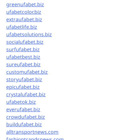
greenufabet.biz
ufabetcolor.biz
extraufabet.biz
ufabetlife.biz
ufabetsolutions.biz
socialufabet.biz
surfufabet.biz
ufabetbest.biz
sureufabet.biz
customufabet.biz
storyufabet.biz
epicufabet.biz
crystalufabet.biz
ufabetok.biz
everufabet.biz
crowdufabet.biz
buildufabet.biz
alltransportnews.com
fashiontrandsnews.com