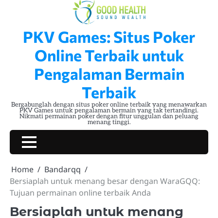
Skip
to
content
PKV Games: Situs Poker
Online Terbaik untuk
Pengalaman Bermain
Terbaik
Bergabunglah dengan situs poker online terbaik yang menawarkan
PKV Games untuk pengalaman bermain yang tak tertandingi.
Nikmati permainan poker dengan fitur unggulan dan peluang
menang tinggi.
Home
Bandarqq
Bersiaplah untuk menang besar dengan WaraGQQ:
Tujuan permainan online terbaik Anda
Bersiaplah untuk menang