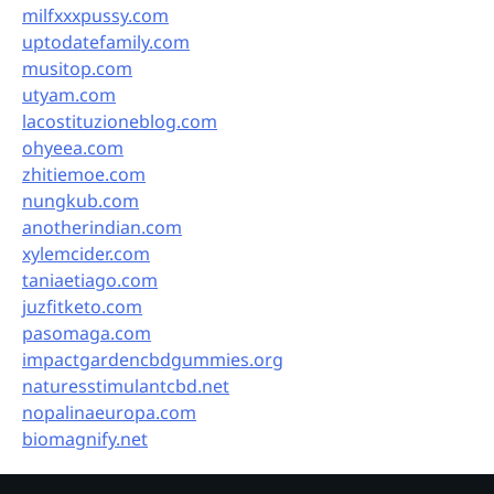
milfxxxpussy.com
uptodatefamily.com
musitop.com
utyam.com
lacostituzioneblog.com
ohyeea.com
zhitiemoe.com
nungkub.com
anotherindian.com
xylemcider.com
taniaetiago.com
juzfitketo.com
pasomaga.com
impactgardencbdgummies.org
naturesstimulantcbd.net
nopalinaeuropa.com
biomagnify.net