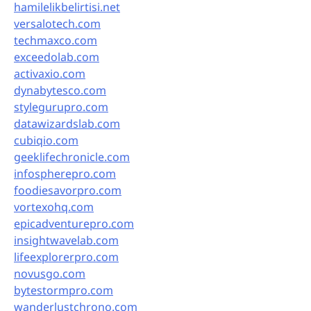
hamilelikbelirtisi.net
versalotech.com
techmaxco.com
exceedolab.com
activaxio.com
dynabytesco.com
stylegurupro.com
datawizardslab.com
cubiqio.com
geeklifechronicle.com
infospherepro.com
foodiesavorpro.com
vortexohq.com
epicadventurepro.com
insightwavelab.com
lifeexplorerpro.com
novusgo.com
bytestormpro.com
wanderlustchrono.com