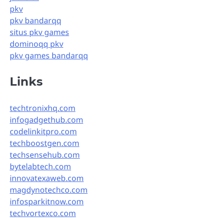
pkv
pkv bandarqq
situs pkv games
dominoqq pkv
pkv games bandarqq
Links
techtronixhq.com
infogadgethub.com
codelinkitpro.com
techboostgen.com
techsensehub.com
bytelabtech.com
innovatexaweb.com
magdynotechco.com
infosparkitnow.com
techvortexco.com