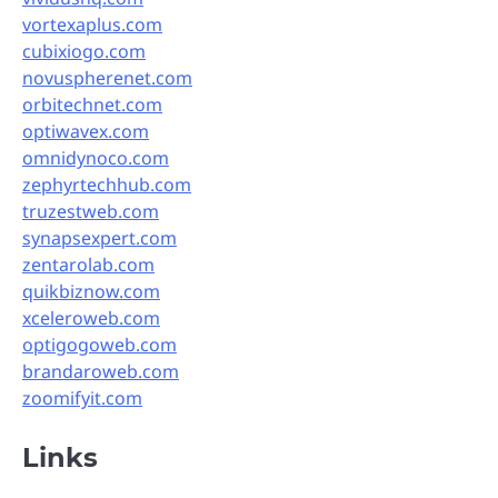
vortexaplus.com
cubixiogo.com
novuspherenet.com
orbitechnet.com
optiwavex.com
omnidynoco.com
zephyrtechhub.com
truzestweb.com
synapsexpert.com
zentarolab.com
quikbiznow.com
xceleroweb.com
optigogoweb.com
brandaroweb.com
zoomifyit.com
Links