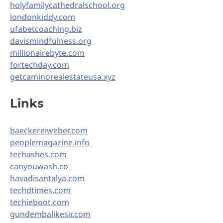
holyfamilycathedralschool.org
londonkiddy.com
ufabetcoaching.biz
davismindfulness.org
millionairebyte.com
fortechday.com
getcaminorealestateusa.xyz
Links
baeckereiweber.com
peoplemagazine.info
techashes.com
canyouwash.co
havadisantalya.com
techdtimes.com
techieboot.com
gundembalikesir.com