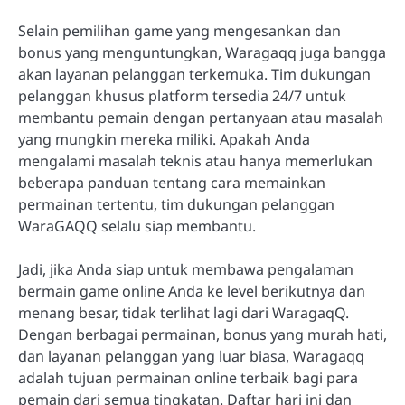
Selain pemilihan game yang mengesankan dan
bonus yang menguntungkan, Waragaqq juga bangga
akan layanan pelanggan terkemuka. Tim dukungan
pelanggan khusus platform tersedia 24/7 untuk
membantu pemain dengan pertanyaan atau masalah
yang mungkin mereka miliki. Apakah Anda
mengalami masalah teknis atau hanya memerlukan
beberapa panduan tentang cara memainkan
permainan tertentu, tim dukungan pelanggan
WaraGAQQ selalu siap membantu.
Jadi, jika Anda siap untuk membawa pengalaman
bermain game online Anda ke level berikutnya dan
menang besar, tidak terlihat lagi dari WaragaqQ.
Dengan berbagai permainan, bonus yang murah hati,
dan layanan pelanggan yang luar biasa, Waragaqq
adalah tujuan permainan online terbaik bagi para
pemain dari semua tingkatan. Daftar hari ini dan