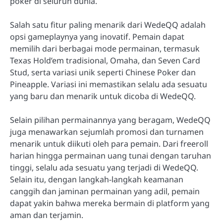
poker di seluruh dunia.
Salah satu fitur paling menarik dari WedeQQ adalah
opsi gameplaynya yang inovatif. Pemain dapat
memilih dari berbagai mode permainan, termasuk
Texas Hold’em tradisional, Omaha, dan Seven Card
Stud, serta variasi unik seperti Chinese Poker dan
Pineapple. Variasi ini memastikan selalu ada sesuatu
yang baru dan menarik untuk dicoba di WedeQQ.
Selain pilihan permainannya yang beragam, WedeQQ
juga menawarkan sejumlah promosi dan turnamen
menarik untuk diikuti oleh para pemain. Dari freeroll
harian hingga permainan uang tunai dengan taruhan
tinggi, selalu ada sesuatu yang terjadi di WedeQQ.
Selain itu, dengan langkah-langkah keamanan
canggih dan jaminan permainan yang adil, pemain
dapat yakin bahwa mereka bermain di platform yang
aman dan terjamin.