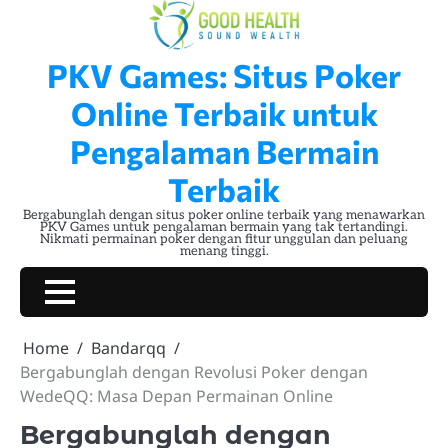
Skip
to
content
PKV Games: Situs Poker
Online Terbaik untuk
Pengalaman Bermain
Terbaik
Bergabunglah dengan situs poker online terbaik yang menawarkan
PKV Games untuk pengalaman bermain yang tak tertandingi.
Nikmati permainan poker dengan fitur unggulan dan peluang
menang tinggi.
Home
Bandarqq
Bergabunglah dengan Revolusi Poker dengan
WedeQQ: Masa Depan Permainan Online
Bergabunglah dengan