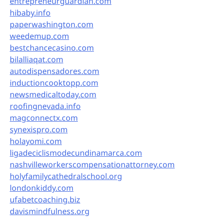
entrepreneurguardian.com
hibaby.info
paperwashington.com
weedemup.com
bestchancecasino.com
bilalliaqat.com
autodispensadores.com
inductioncooktopp.com
newsmedicaltoday.com
roofingnevada.info
magconnectx.com
synexispro.com
holayomi.com
ligadeciclismodecundinamarca.com
nashvilleworkerscompensationattorney.com
holyfamilycathedralschool.org
londonkiddy.com
ufabetcoaching.biz
davismindfulness.org