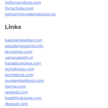
millionairebyte.com
fortechday.com
getcaminorealestateusa.xyz
Links
baeckereiweber.com
peoplemagazine.info
techashes.com
canyouwash.co
havadisantalya.com
techdtimes.com
techieboot.com
gundembalikesir.com
itechar.com
yesbold.com
healthhubzone.com
ebaraat.com