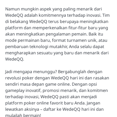
Namun mungkin aspek yang paling menarik dari
WedeQQ adalah komitmennya terhadap inovasi. Tim
di belakang WedeQQ terus berupaya meningkatkan
platform dan memperkenalkan fitur-fitur baru yang
akan meningkatkan pengalaman pemain. Baik itu
mode permainan baru, format turnamen unik, atau
pembaruan teknologi mutakhir, Anda selalu dapat
mengharapkan sesuatu yang baru dan menarik dari
WedeQQ.
Jadi mengapa menunggu? Bergabunglah dengan
revolusi poker dengan WedeQQ hari ini dan rasakan
sendiri masa depan game online. Dengan opsi
gameplay inovatif, promosi menarik, dan komitmen
terhadap inovasi, WedeQQ pasti akan menjadi
platform poker online favorit baru Anda. Jangan
lewatkan aksinya – daftar ke WedeQQ hari ini dan
mulailah bermain!