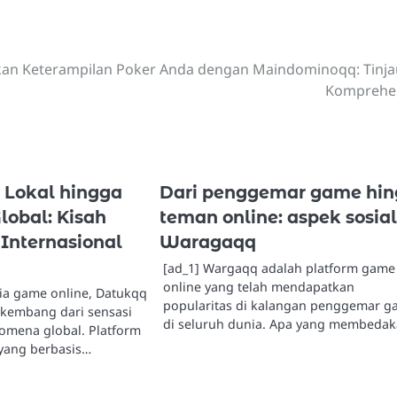
an Keterampilan Poker Anda dengan Maindominoqq: Tinj
Komprehen
i Lokal hingga
Dari penggemar game hi
obal: Kisah
teman online: aspek sosia
Internasional
Waragaqq
[ad_1] Wargaqq adalah platform game
online yang telah mendapatkan
ia game online, Datukqq
popularitas di kalangan penggemar 
kembang dari sensasi
di seluruh dunia. Apa yang membeda
nomena global. Platform
 yang berbasis…