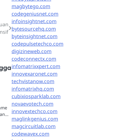
magbytego.com
codegeniusnet.com
infoinsightnet.com
auan
bytesourcehq.com
sif
byteinsightnet.com
codepulsetechco.com
digizineweb.com
codeconnectx.com
infomatrixxpert.com
ngga
innovexaronet.com
l
techvistanow.com
infomatrixhq.com
cubixiosparklab.com
novaevotech.com
game
innovextechco.com
kan…
maglinkgenius.com
magcircuitlab.com
codewavex.com