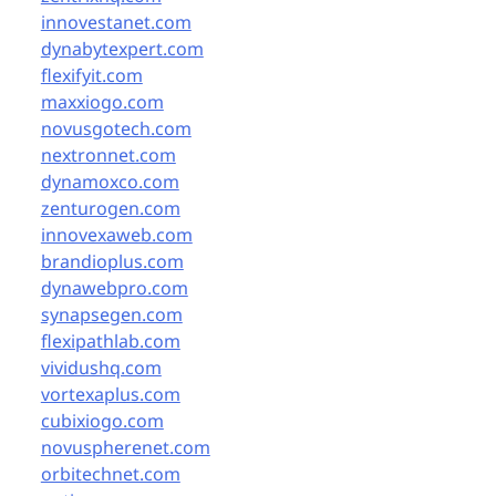
innovestanet.com
dynabytexpert.com
flexifyit.com
maxxiogo.com
novusgotech.com
nextronnet.com
dynamoxco.com
zenturogen.com
innovexaweb.com
brandioplus.com
dynawebpro.com
synapsegen.com
flexipathlab.com
vividushq.com
vortexaplus.com
cubixiogo.com
novuspherenet.com
orbitechnet.com