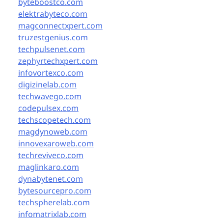
byteboostco.com
elektrabyteco.com
magconnectxpert.com
truzestgenius.com
techpulsenet.com
zephyrtechxpert.com
infovortexco.com
digizinelab.com
techwavego.com
codepulsex.com
techscopetech.com
magdynoweb.com
innovexaroweb.com
techreviveco.com
maglinkaro.com
dynabytenet.com
bytesourcepro.com
techspherelab.com
infomatrixlab.com