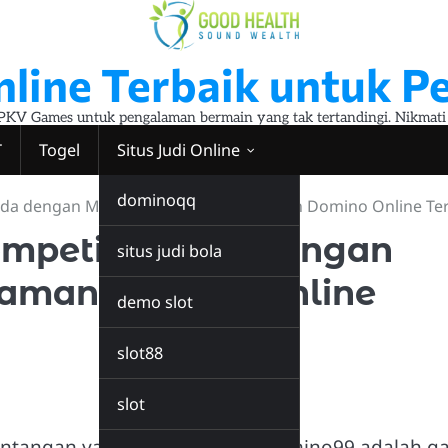
nline Terbaik untuk P
PKV Games untuk pengalaman bermain yang tak tertandingi. Nikmati 
T
Togel
Situs Judi Online
Poker Online
dominoqq
nda dengan Maindomino99: Pengalaman Domino Online Ter
mpetitif Anda dengan
pkv
Taruhan Bola
situs judi bola
aman Domino Online
bandarqq
sbobet
Judi Slot Online
demo slot
qq
sbobet88
slot88
domino 99
mix parlay
slot
antangan yang menarik, Maindomino99 adalah 