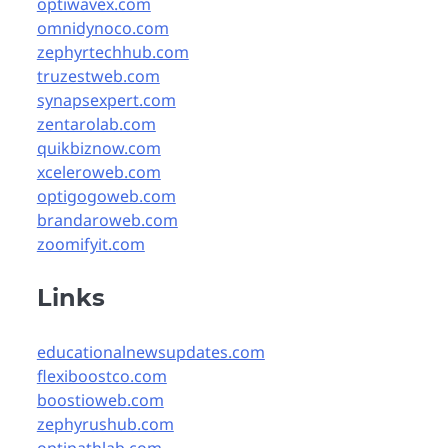
optiwavex.com
omnidynoco.com
zephyrtechhub.com
truzestweb.com
synapsexpert.com
zentarolab.com
quikbiznow.com
xceleroweb.com
optigogoweb.com
brandaroweb.com
zoomifyit.com
Links
educationalnewsupdates.com
flexiboostco.com
boostioweb.com
zephyrushub.com
optipathlab.com