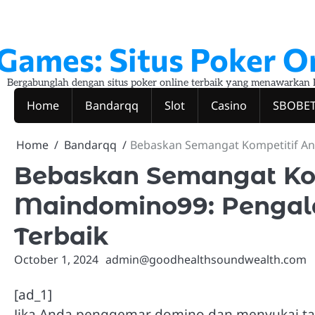
Skip
to
content
Games: Situs Poker O
Bergabunglah dengan situs poker online terbaik yang menawarkan 
Home
Bandarqq
Slot
Casino
SBOBE
Home
Bandarqq
Bebaskan Semangat Kompetitif A
Bebaskan Semangat Ko
Maindomino99: Pengal
Terbaik
October 1, 2024
admin@goodhealthsoundwealth.com
[ad_1]
Jika Anda penggemar domino dan menyukai t