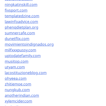
ningkatinskill.com
fivsport.com
templatedzine.com
lawinfoadvice.com
phenqdietplan.org
sumnercafe.com
dunetflix.com
movimientoindignados.org
milfxxxpussy.com
uptodatefamily.com
musitop.com
utyam.com
lacostituzioneblog.com
ohyeea.com
zhitiemoe.com
nungkub.com
anotherindian.com
xylemcider.com