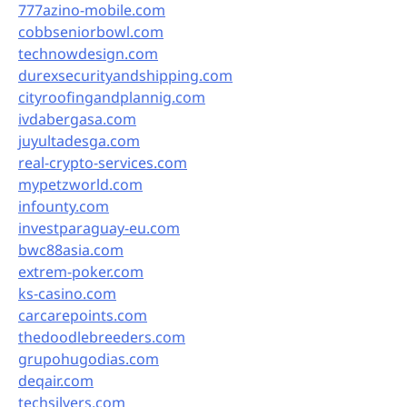
777azino-mobile.com
cobbseniorbowl.com
technowdesign.com
durexsecurityandshipping.com
cityroofingandplannig.com
ivdabergasa.com
juyultadesga.com
real-crypto-services.com
mypetzworld.com
infounty.com
investparaguay-eu.com
bwc88asia.com
extrem-poker.com
ks-casino.com
carcarepoints.com
thedoodlebreeders.com
grupohugodias.com
deqair.com
techsilvers.com