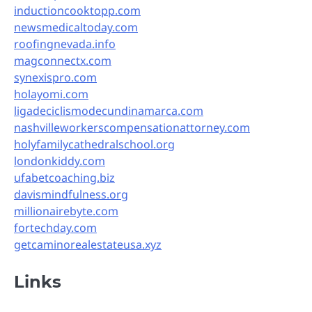
inductioncooktopp.com
newsmedicaltoday.com
roofingnevada.info
magconnectx.com
synexispro.com
holayomi.com
ligadeciclismodecundinamarca.com
nashvilleworkerscompensationattorney.com
holyfamilycathedralschool.org
londonkiddy.com
ufabetcoaching.biz
davismindfulness.org
millionairebyte.com
fortechday.com
getcaminorealestateusa.xyz
Links