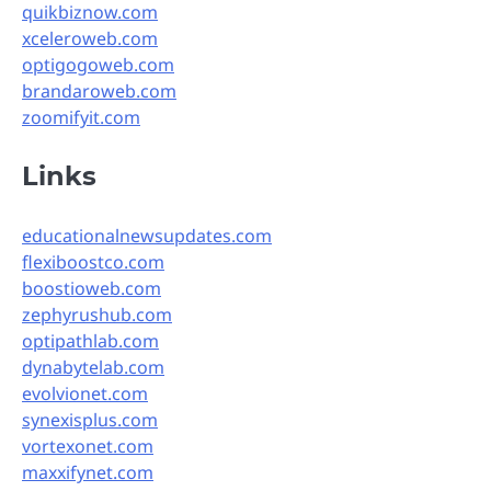
quikbiznow.com
xceleroweb.com
optigogoweb.com
brandaroweb.com
zoomifyit.com
Links
educationalnewsupdates.com
flexiboostco.com
boostioweb.com
zephyrushub.com
optipathlab.com
dynabytelab.com
evolvionet.com
synexisplus.com
vortexonet.com
maxxifynet.com