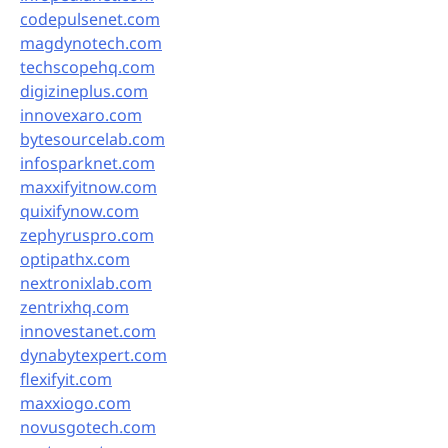
codepulsenet.com
magdynotech.com
techscopehq.com
digizineplus.com
innovexaro.com
bytesourcelab.com
infosparknet.com
maxxifyitnow.com
quixifynow.com
zephyruspro.com
optipathx.com
nextronixlab.com
zentrixhq.com
innovestanet.com
dynabytexpert.com
flexifyit.com
maxxiogo.com
novusgotech.com