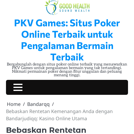
Skip
to
content
PKV Games: Situs Poker
Online Terbaik untuk
Pengalaman Bermain
Terbaik
Bergabunglah dengan situs poker online terbaik yang menawarkan
PKV Games untuk pengalaman bermain yang tak tertandingi.
Nikmati permainan poker dengan fitur unggulan dan peluang
menang tinggi.
Home
Bandarqq
Bebaskan Rentetan Kemenangan Anda dengan
Bandarjudiqq: Kasino Online Utama
Bebaskan Rentetan