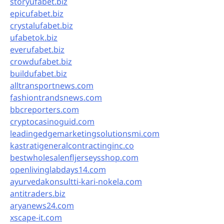
storyufabet.biz
epicufabet.biz
crystalufabet.biz
ufabetok.biz
everufabet.biz
crowdufabet.biz
buildufabet.biz
alltransportnews.com
fashiontrandsnews.com
bbcreporters.com
cryptocasinoguid.com
leadingedgemarketingsolutionsmi.com
kastratigeneralcontractinginc.co
bestwholesalenfljerseysshop.com
openlivinglabdays14.com
ayurvedakonsultti-kari-nokela.com
antitraders.biz
aryanews24.com
xscape-it.com