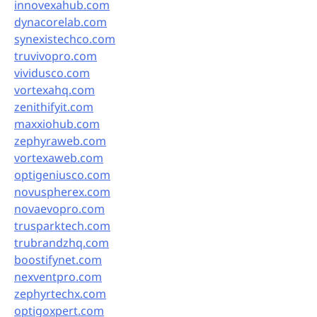
innovexahub.com
dynacorelab.com
synexistechco.com
truvivopro.com
vividusco.com
vortexahq.com
zenithifyit.com
maxxiohub.com
zephyraweb.com
vortexaweb.com
optigeniusco.com
novuspherex.com
novaevopro.com
trusparktech.com
trubrandzhq.com
boostifynet.com
nexventpro.com
zephyrtechx.com
optigoxpert.com