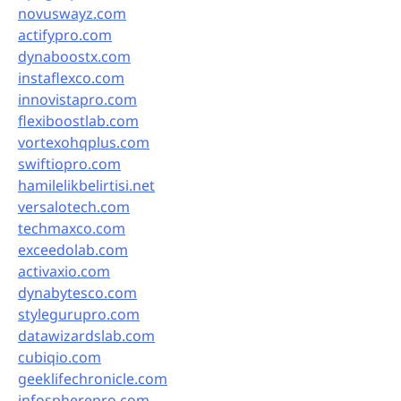
novuswayz.com
actifypro.com
dynaboostx.com
instaflexco.com
innovistapro.com
flexiboostlab.com
vortexohqplus.com
swiftiopro.com
hamilelikbelirtisi.net
versalotech.com
techmaxco.com
exceedolab.com
activaxio.com
dynabytesco.com
stylegurupro.com
datawizardslab.com
cubiqio.com
geeklifechronicle.com
infospherepro.com