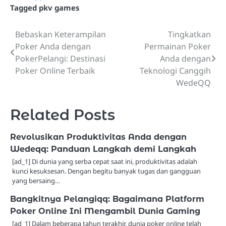
Tagged
pkv games
Bebaskan Keterampilan
Tingkatkan
Post
Poker Anda dengan
Permainan Poker
navigation
PokerPelangi: Destinasi
Anda dengan
Poker Online Terbaik
Teknologi Canggih
WedeQQ
Related Posts
Revolusikan Produktivitas Anda dengan
Wedeqq: Panduan Langkah demi Langkah
[ad_1] Di dunia yang serba cepat saat ini, produktivitas adalah
kunci kesuksesan. Dengan begitu banyak tugas dan gangguan
yang bersaing…
Bangkitnya Pelangiqq: Bagaimana Platform
Poker Online Ini Mengambil Dunia Gaming
[ad_1] Dalam beberapa tahun terakhir, dunia poker online telah