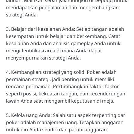
latihan. Mainkan sebanyak mungkin di Depoqq untuk
mendapatkan pengalaman dan mengembangkan
strategi Anda.
3. Belajar dari kesalahan Anda: Setiap tangan adalah
kesempatan untuk belajar dan berkembang. Catat
kesalahan Anda dan analisis gameplay Anda untuk
mengidentifikasi area di mana Anda dapat
menyempurnakan strategi Anda.
4. Kembangkan strategi yang solid: Poker adalah
permainan strategi, jadi penting untuk memiliki
rencana permainan. Pertimbangkan faktor-faktor
seperti posisi, kekuatan tangan, dan kecenderungan
lawan Anda saat mengambil keputusan di meja.
5. Kelola uang Anda: Salah satu aspek terpenting dari
poker adalah manajemen uang. Tetapkan anggaran
untuk diri Anda sendiri dan patuhi anggaran