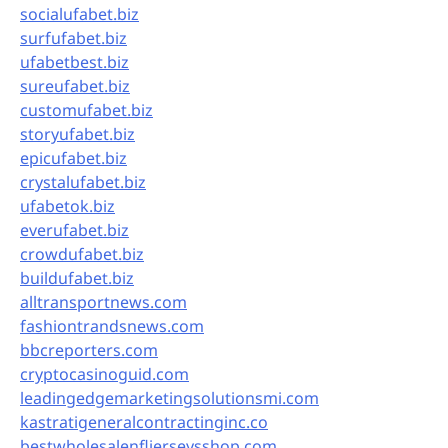
socialufabet.biz
surfufabet.biz
ufabetbest.biz
sureufabet.biz
customufabet.biz
storyufabet.biz
epicufabet.biz
crystalufabet.biz
ufabetok.biz
everufabet.biz
crowdufabet.biz
buildufabet.biz
alltransportnews.com
fashiontrandsnews.com
bbcreporters.com
cryptocasinoguid.com
leadingedgemarketingsolutionsmi.com
kastratigeneralcontractinginc.co
bestwholesalenfljerseysshop.com