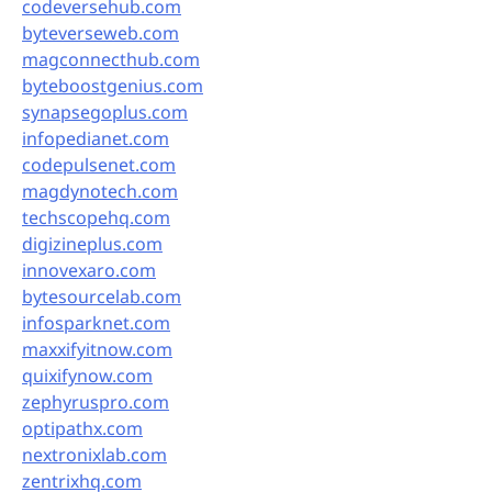
codeversehub.com
byteverseweb.com
magconnecthub.com
byteboostgenius.com
synapsegoplus.com
infopedianet.com
codepulsenet.com
magdynotech.com
techscopehq.com
digizineplus.com
innovexaro.com
bytesourcelab.com
infosparknet.com
maxxifyitnow.com
quixifynow.com
zephyruspro.com
optipathx.com
nextronixlab.com
zentrixhq.com