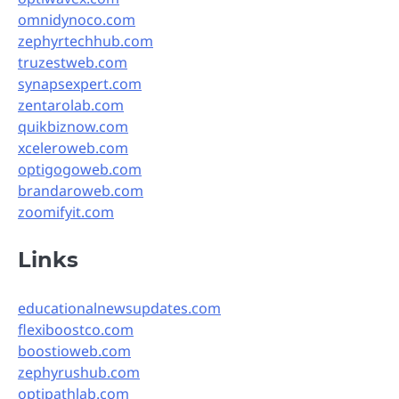
omnidynoco.com
zephyrtechhub.com
truzestweb.com
synapsexpert.com
zentarolab.com
quikbiznow.com
xceleroweb.com
optigogoweb.com
brandaroweb.com
zoomifyit.com
Links
educationalnewsupdates.com
flexiboostco.com
boostioweb.com
zephyrushub.com
optipathlab.com