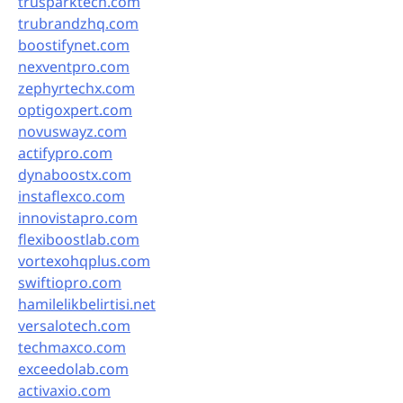
trusparktech.com
trubrandzhq.com
boostifynet.com
nexventpro.com
zephyrtechx.com
optigoxpert.com
novuswayz.com
actifypro.com
dynaboostx.com
instaflexco.com
innovistapro.com
flexiboostlab.com
vortexohqplus.com
swiftiopro.com
hamilelikbelirtisi.net
versalotech.com
techmaxco.com
exceedolab.com
activaxio.com