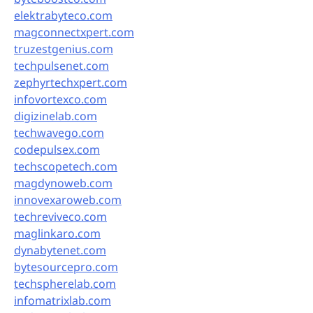
elektrabyteco.com
magconnectxpert.com
truzestgenius.com
techpulsenet.com
zephyrtechxpert.com
infovortexco.com
digizinelab.com
techwavego.com
codepulsex.com
techscopetech.com
magdynoweb.com
innovexaroweb.com
techreviveco.com
maglinkaro.com
dynabytenet.com
bytesourcepro.com
techspherelab.com
infomatrixlab.com