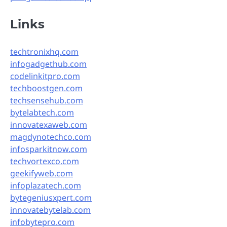
Links
techtronixhq.com
infogadgethub.com
codelinkitpro.com
techboostgen.com
techsensehub.com
bytelabtech.com
innovatexaweb.com
magdynotechco.com
infosparkitnow.com
techvortexco.com
geekifyweb.com
infoplazatech.com
bytegeniusxpert.com
innovatebytelab.com
infobytepro.com