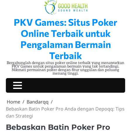
Skip
to
content
PKV Games: Situs Poker
Online Terbaik untuk
Pengalaman Bermain
Terbaik
Bergabunglah dengan situs poker online terbaik yang menawarkan
PKV Games untuk pengalaman bermain yang tak tertandingi.
Nikmati permainan poker dengan fitur unggulan dan peluang
menang tinggi.
Home
Bandarqq
Bebaskan Batin Poker Pro Anda dengan Depoqq: Tips
dan Strategi
Bebaskan Batin Poker Pro